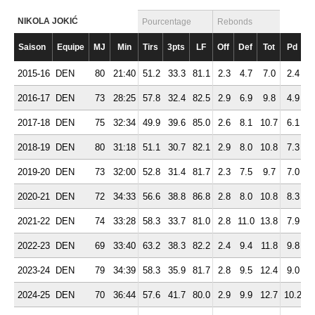
NIKOLA JOKIĆ
Pourcentage
Rebonds
Saison
Equipe
MJ
Min
Tirs
3pts
LF
Off
Def
Tot
Pd
F
2015-16
DEN
80
21:40
51.2
33.3
81.1
2.3
4.7
7.0
2.4
2
2016-17
DEN
73
28:25
57.8
32.4
82.5
2.9
6.9
9.8
4.9
2
2017-18
DEN
75
32:34
49.9
39.6
85.0
2.6
8.1
10.7
6.1
2
2018-19
DEN
80
31:18
51.1
30.7
82.1
2.9
8.0
10.8
7.3
2
2019-20
DEN
73
32:00
52.8
31.4
81.7
2.3
7.5
9.7
7.0
3
2020-21
DEN
72
34:33
56.6
38.8
86.8
2.8
8.0
10.8
8.3
2
2021-22
DEN
74
33:28
58.3
33.7
81.0
2.8
11.0
13.8
7.9
2
2022-23
DEN
69
33:40
63.2
38.3
82.2
2.4
9.4
11.8
9.8
2
2023-24
DEN
79
34:39
58.3
35.9
81.7
2.8
9.5
12.4
9.0
2
2024-25
DEN
70
36:44
57.6
41.7
80.0
2.9
9.9
12.7
10.2
2