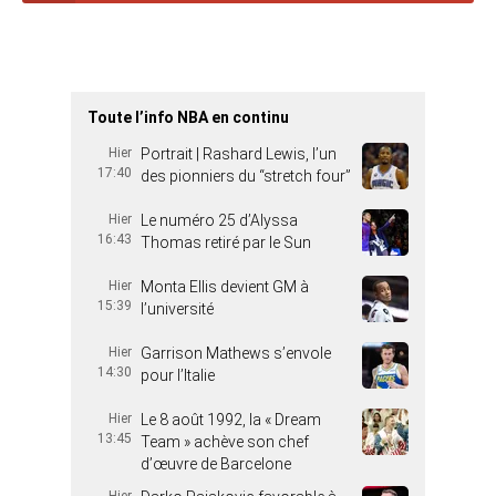
Toute l’info NBA en continu
Hier
Portrait | Rashard Lewis, l’un
17:40
des pionniers du “stretch four”
Hier
Le numéro 25 d’Alyssa
16:43
Thomas retiré par le Sun
Hier
Monta Ellis devient GM à
15:39
l’université
Hier
Garrison Mathews s’envole
14:30
pour l’Italie
Hier
Le 8 août 1992, la « Dream
13:45
Team » achève son chef
d’œuvre de Barcelone
Hier