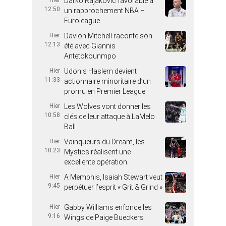
Darko Rajakovic favorable à
12:50
un rapprochement NBA –
Euroleague
Hier
Davion Mitchell raconte son
12:13
été avec Giannis
Antetokounmpo
Hier
Udonis Haslem devient
11:33
actionnaire minoritaire d’un
promu en Premier League
Hier
Les Wolves vont donner les
10:58
clés de leur attaque à LaMelo
Ball
Hier
Vainqueurs du Dream, les
10:23
Mystics réalisent une
excellente opération
Hier
A Memphis, Isaiah Stewart veut
9:45
perpétuer l’esprit « Grit & Grind »
Hier
Gabby Williams enfonce les
9:16
Wings de Paige Bueckers