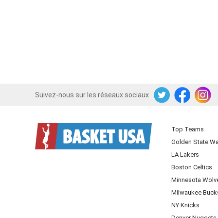
Suivez-nous sur les réseaux sociaux
Twitter
Facebook
Instagram
Top Teams
Golden State Wa
LA Lakers
Boston Celtics
Minnesota Wolv
Milwaukee Buck
NY Knicks
Denver Nuggets