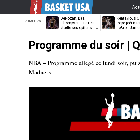
Act
DeRozan, Beal,
Kentavious Ca
RUMEURS
Thompson… Le Heat
Pope prêt à re
étudie ses options
LeBron Jame
Philadelphie ?
Programme du soir | 
NBA – Programme allégé ce lundi soir, puisq
Madness.