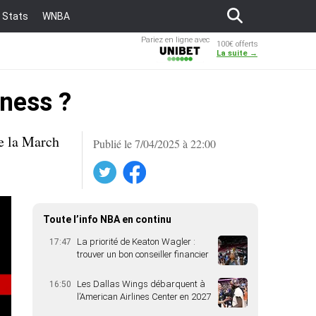
Stats
WNBA
Pariez en ligne avec
100€ offerts
Unibet
La suite →
ness ?
de la March
Publié le 7/04/2025 à 22:00
Twitter
Facebook
Toute l’info NBA en continu
La priorité de Keaton Wagler :
17:47
trouver un bon conseiller financier
Les Dallas Wings débarquent à
16:50
l’American Airlines Center en 2027