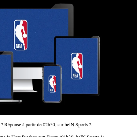
 ? Réponse à partir de 02h50, sur beIN Sports 2…
que le Heat fait face aux Sixers (01h30, beIN Sports 1).