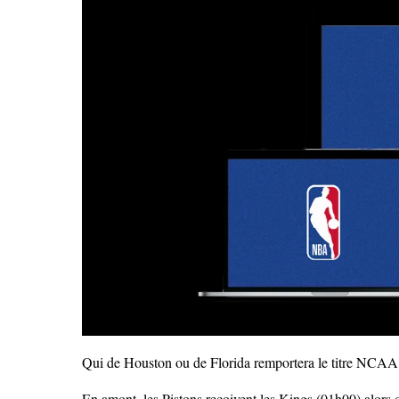
Qui de Houston ou de Florida remportera le titre NCAA
En amont, les Pistons reçoivent les Kings (01h00) alors 