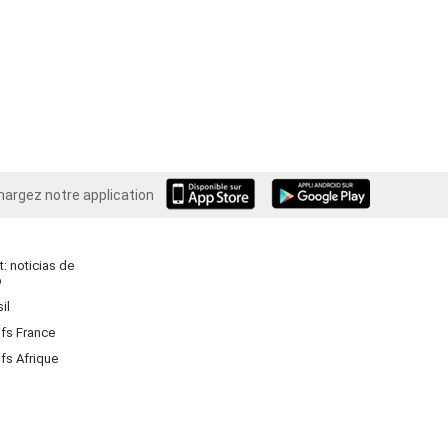
hargez notre application
Android
: noticias de
o
il
ifs France
ifs Afrique