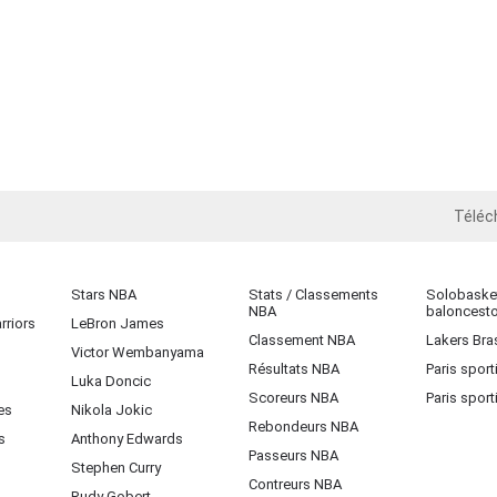
Téléc
iOS
Stars NBA
Stats / Classements
Solobasket
NBA
baloncest
rriors
LeBron James
Classement NBA
Lakers Bras
Victor Wembanyama
Résultats NBA
Paris sport
Luka Doncic
Scoreurs NBA
Paris sport
es
Nikola Jokic
Rebondeurs NBA
s
Anthony Edwards
Passeurs NBA
Stephen Curry
Contreurs NBA
Rudy Gobert