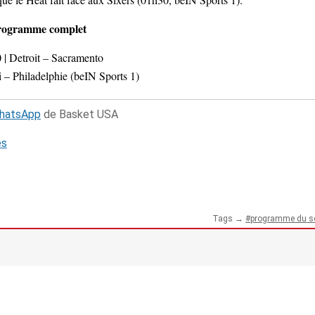
rogramme complet
 | Detroit – Sacramento
 – Philadelphie (beIN Sports 1)
WhatsApp
de Basket USA
és
Tags →
programme du so