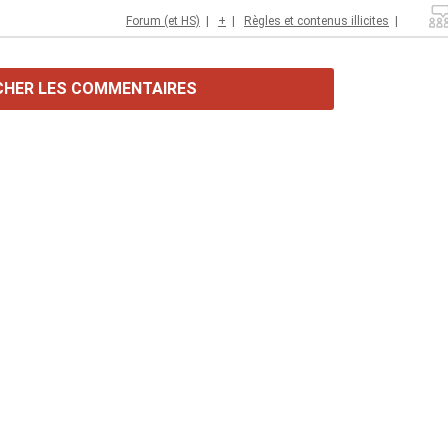
Forum (et HS)
|
+
|
Règles et contenus illicites
|
CHER LES COMMENTAIRES