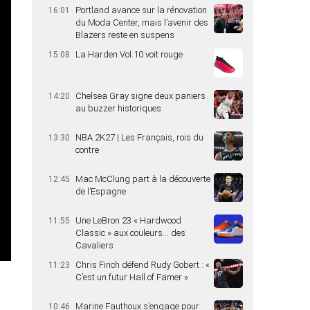
Portland avance sur la rénovation
16:01
du Moda Center, mais l’avenir des
Blazers reste en suspens
La Harden Vol.10 voit rouge
15:08
Chelsea Gray signe deux paniers
14:20
au buzzer historiques
NBA 2K27 | Les Français, rois du
13:30
contre
Mac McClung part à la découverte
12:45
de l’Espagne
Une LeBron 23 « Hardwood
11:55
Classic » aux couleurs… des
Cavaliers
Chris Finch défend Rudy Gobert : «
11:23
C’est un futur Hall of Famer »
Marine Fauthoux s’engage pour
10:46