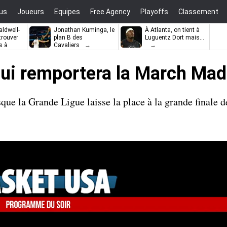
us
Joueurs
Equipes
Free Agency
Playoffs
Classement
ldwell-
Jonathan Kuminga, le
À Atlanta, on tient à
trouver
plan B des
Luguentz Dort mais…
s à
Cavaliers
Qui remportera la March Mad
ue la Grande Ligue laisse la place à la grande finale 