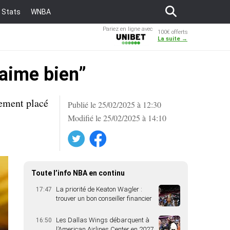
Stats
WNBA
Pariez en ligne avec
100€ offerts
Unibet
La suite →
’aime bien”
rement placé
Publié le 25/02/2025 à 12:30
Modifié le 25/02/2025 à 14:10
Twitter
Facebook
Toute l’info NBA en continu
La priorité de Keaton Wagler :
17:47
trouver un bon conseiller financier
Les Dallas Wings débarquent à
16:50
l’American Airlines Center en 2027