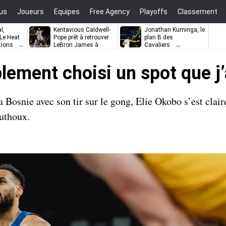
us
Joueurs
Equipes
Free Agency
Playoffs
Classement
l,
Kentavious Caldwell-
Jonathan Kuminga, le
e Heat
Pope prêt à retrouver
plan B des
tions
LeBron James à
Cavaliers
Philadelphie ?
plement choisi un spot que j
 Bosnie avec son tir sur le gong, Elie Okobo s’est clai
uthoux.