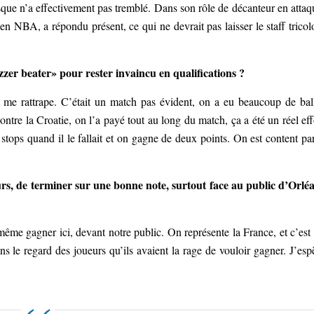
e n’a effectivement pas tremblé. Dans son rôle de décanteur en attaq
en NBA, a répondu présent, ce qui ne devrait pas laisser le staff tricol
zzer beater» pour rester invaincu en qualifications ?
 je me rattrape. C’était un match pas évident, on a eu beaucoup de bal
ntre la Croatie, on l’a payé tout au long du match, ça a été un réel eff
s stops quand il le fallait et on gagne de deux points. On est content pa
rs, de terminer sur une bonne note, surtout face au public d’Orlé
d même gagner ici, devant notre public. On représente la France, et c’est
ns le regard des joueurs qu’ils avaient la rage de vouloir gagner. J’esp