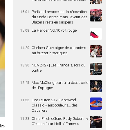
Portland avance sur la rénovation
16:01
du Moda Center, mais l’avenir des
Blazers reste en suspens
La Harden Vol.10 voit rouge
15:08
Chelsea Gray signe deux paniers
14:20
au buzzer historiques
NBA 2K27 | Les Français, rois du
13:30
contre
Mac McClung part à la découverte
12:45
de l’Espagne
Une LeBron 23 « Hardwood
11:55
Classic » aux couleurs… des
Cavaliers
Chris Finch défend Rudy Gobert : «
11:23
C’est un futur Hall of Famer »
des