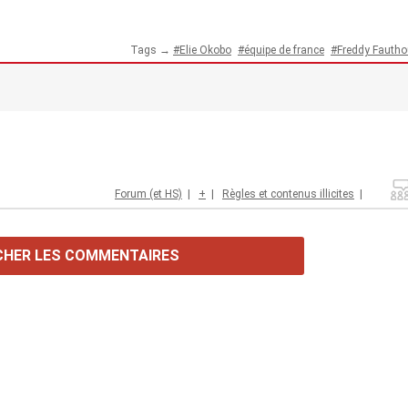
Tags →
Elie Okobo
équipe de france
Freddy Fautho
Forum (et HS)
|
+
|
Règles et contenus illicites
|
CHER LES COMMENTAIRES