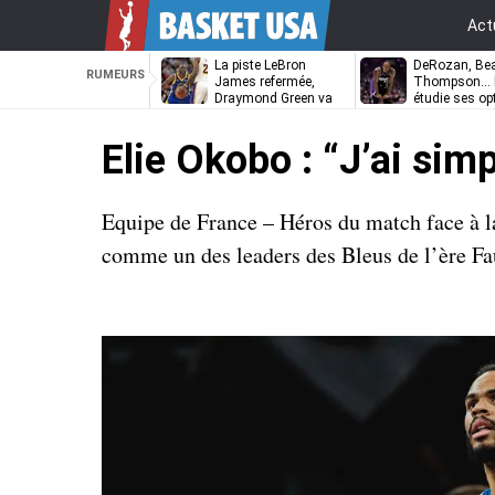
Act
La piste LeBron
DeRozan, Bea
RUMEURS
James refermée,
Thompson… L
Draymond Green va
étudie ses op
pouvoir rempiler à
Golden State
Elie Okobo : “J’ai sim
Equipe de France – Héros du match face à la
comme un des leaders des Bleus de l’ère Fa