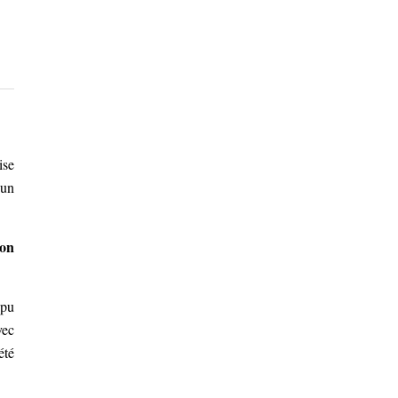
ise
 un
bon
 pu
vec
été