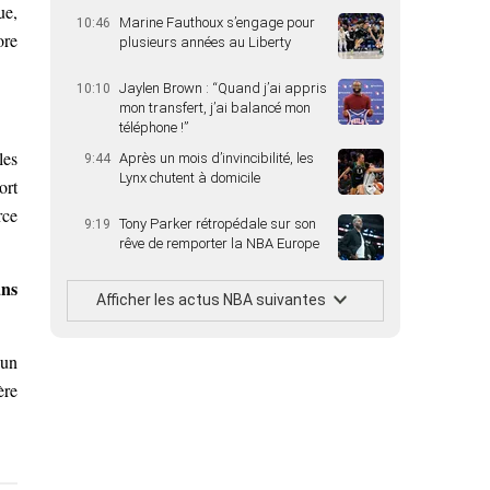
ue,
Marine Fauthoux s’engage pour
10:46
ore
plusieurs années au Liberty
Jaylen Brown : “Quand j’ai appris
10:10
mon transfert, j’ai balancé mon
téléphone !”
les
Après un mois d’invincibilité, les
9:44
Lynx chutent à domicile
ort
rce
Tony Parker rétropédale sur son
9:19
rêve de remporter la NBA Europe
ans
Afficher les actus NBA suivantes
 un
ère