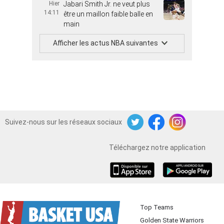
Hier
Jabari Smith Jr. ne veut plus
14:11
être un maillon faible balle en
main
Afficher les actus NBA suivantes
Suivez-nous sur les réseaux sociaux
Twitter
Facebook
Instagram
Téléchargez notre application
iOS
Android
Top Teams
Golden State Warriors