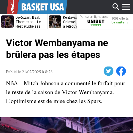
Affi
Pariez en ligne avec
DeRozan, Beal,
Kentavious
Jonathan
100€ offerts
Unibet
Thompson… Le
Caldwell-Pope prêt
Kuminga, le p
La suite →
Heat étudie ses
à retrouver LeBron
des Cavaliers
options
James à
le
Philadelphie ?
Victor Wembanyama ne
men
brûlera pas les étapes
Twitter
Facebook
Publié le 21/02/2025 à 8:28
NBA – Mitch Johnson a commenté le forfait pour
le reste de la saison de Victor Wembanyama.
L’optimisme est de mise chez les Spurs.