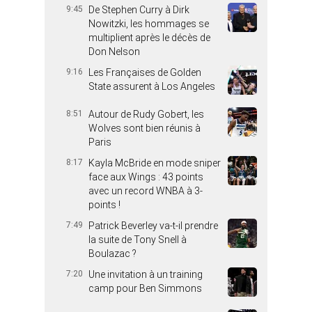
9:45
De Stephen Curry à Dirk
Nowitzki, les hommages se
multiplient après le décès de
Don Nelson
9:16
Les Françaises de Golden
State assurent à Los Angeles
8:51
Autour de Rudy Gobert, les
Wolves sont bien réunis à
Paris
8:17
Kayla McBride en mode sniper
face aux Wings : 43 points
avec un record WNBA à 3-
points !
7:49
Patrick Beverley va-t-il prendre
la suite de Tony Snell à
Boulazac ?
7:20
Une invitation à un training
camp pour Ben Simmons