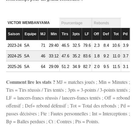
VICTOR WEMBANYAMA
Pourcentage
Rebonds
Saison
Equipe
MJ
Min
Tirs
3pts
LF
Off
Def
Tot
Pd
Ft
2023-24
SA
71
29:40
46.5
32.5
79.6
2.3
8.4
10.6
3.9
2.
2024-25
SA
46
33:12
47.6
35.2
83.6
1.8
9.2
11.0
3.7
2.
2025-26
SA
64
29:09
51.2
34.9
82.7
2.0
9.5
11.5
3.1
2.
Comment lire les stats ?
MJ = matches joués ; Min = Minutes ;
Tirs = Tirs réussis / Tirs tentés ; 3pts = 3-points / 3-points tentés ;
LF = lancers-francs réussis / lancers-francs tentés ; Off = rebond
offensif ; Def= rebond défensif ; Tot = Total des rebonds ; Pd =
passes décisives ; Fte : Fautes personnelles ; Int = Interceptions ;
Bp = Balles perdues ; Ct : Contres ; Pts = Points.