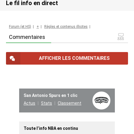
Le fil info en direct
Forum (et HS)
|
+
|
Règles et contenus illicites
|
Commentaires
AFFICHER LES COMMENTAIRES
San Antonio Spurs en 1 clic
Actus
Stats
Classement
Toute l’info NBA en continu