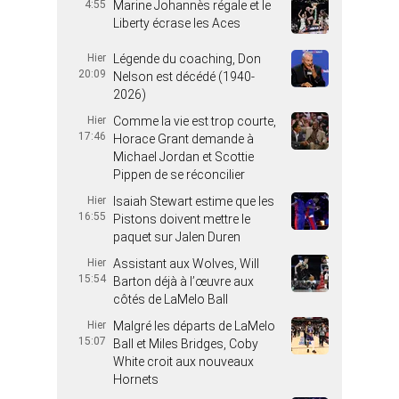
4:55
Marine Johannès régale et le
Liberty écrase les Aces
Hier
Légende du coaching, Don
20:09
Nelson est décédé (1940-
2026)
Hier
Comme la vie est trop courte,
17:46
Horace Grant demande à
Michael Jordan et Scottie
Pippen de se réconcilier
Hier
Isaiah Stewart estime que les
16:55
Pistons doivent mettre le
paquet sur Jalen Duren
Hier
Assistant aux Wolves, Will
15:54
Barton déjà à l’œuvre aux
côtés de LaMelo Ball
Hier
Malgré les départs de LaMelo
15:07
Ball et Miles Bridges, Coby
White croit aux nouveaux
Hornets