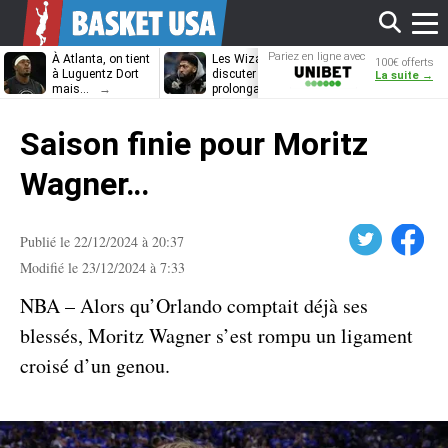
Affi
Pariez en ligne avec
À Atlanta, on tient
Les Wizards vont
Dennis Schrö
100€ offerts
Unibet
à Luguentz Dort
discuter
découvrira-t-il
La suite →
mais…
prolongation avec
12e équipe
Anthony Davis
différente ?
le
Saison finie pour Moritz
men
Wagner…
Twitter
Facebook
Publié le 22/12/2024 à 20:37
Modifié le 23/12/2024 à 7:33
NBA – Alors qu’Orlando comptait déjà ses
blessés, Moritz Wagner s’est rompu un ligament
croisé d’un genou.