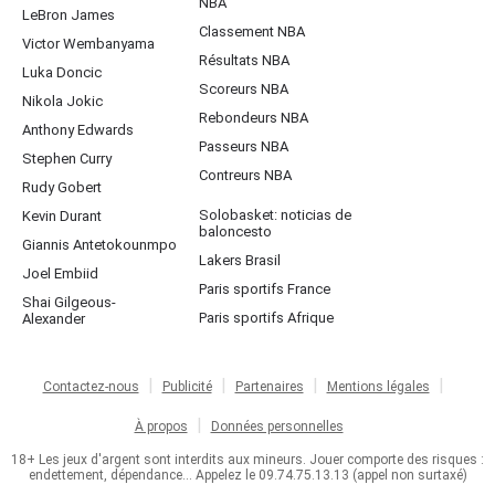
NBA
LeBron James
Classement NBA
Victor Wembanyama
Résultats NBA
Luka Doncic
Scoreurs NBA
Nikola Jokic
Rebondeurs NBA
Anthony Edwards
Passeurs NBA
Stephen Curry
Contreurs NBA
Rudy Gobert
Solobasket: noticias de
Kevin Durant
baloncesto
Giannis Antetokounmpo
Lakers Brasil
Joel Embiid
Paris sportifs France
Shai Gilgeous-
Paris sportifs Afrique
Alexander
Contactez-nous
Publicité
Partenaires
Mentions légales
À propos
Données personnelles
18+ Les jeux d'argent sont interdits aux mineurs. Jouer comporte des risques :
endettement, dépendance... Appelez le 09.74.75.13.13 (appel non surtaxé)