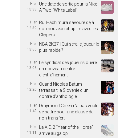
Hier
Une date de sortie pour la Nike
15:38
A’Two “White Label”
Hier
Rui Hachimura savoure déjà
14:50
son nouveau chapitre avec les
Clippers
Hier
NBA 2K27 | Qui sera le joueur le
13:55
plus rapide ?
Hier
Le syndicat des joueurs ouvre
13:08
un nouveau centre
d’entraînement
Hier
Quand Nicolas Batum
12:20
terrassait la Slovénie d’un
contre d’anthologie
Hier
Draymond Green n’a pas voulu
11:49
se battre pour une clause de
non-transfert
Hier
La A.E. 2 “Year of the Horse”
11:11
arrive au galop