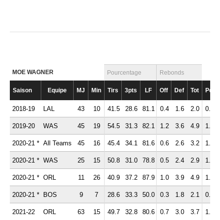
MOE WAGNER
Pourcentage
Rebonds
Saison
Equipe
MJ
Min
Tirs
3pts
LF
Off
Def
Tot
Pd
2018-19
LAL
43
10
41.5
28.6
81.1
0.4
1.6
2.0
0.6
2019-20
WAS
45
19
54.5
31.3
82.1
1.2
3.6
4.9
1.2
2020-21 *
All Teams
45
16
45.4
34.1
81.6
0.6
2.6
3.2
1.1
2020-21 *
WAS
25
15
50.8
31.0
78.8
0.5
2.4
2.9
1.3
2020-21 *
ORL
11
26
40.9
37.2
87.9
1.0
3.9
4.9
1.1
2020-21 *
BOS
9
7
28.6
33.3
50.0
0.3
1.8
2.1
0.7
2021-22
ORL
63
15
49.7
32.8
80.6
0.7
3.0
3.7
1.4