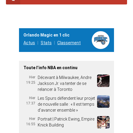
Orlando Magic en 1 clic
Actus
Stats
Classement
Toute l’info NBA en continu
Hier
Décevant à Milwaukee, Andre
19:25
Jackson Jr. va tenter de se
relancer à Toronto
Hier
Les Spurs défendent leur projet
17:37
de nouvelle salle : « Il est temps
d’avancer ensemble »
Hier
Portrait | Patrick Ewing, Empire
16:55
Knick Building