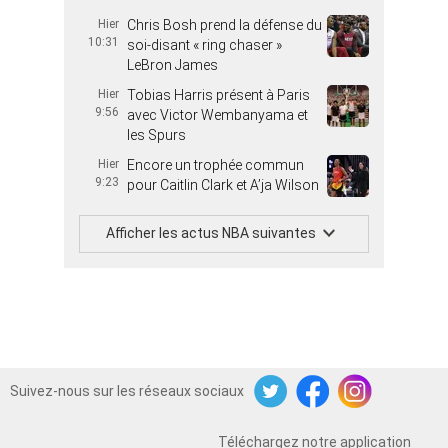
Hier
Chris Bosh prend la défense du
10:31
soi-disant « ring chaser »
LeBron James
Hier
Tobias Harris présent à Paris
9:56
avec Victor Wembanyama et
les Spurs
Hier
Encore un trophée commun
9:23
pour Caitlin Clark et A’ja Wilson
Afficher les actus NBA suivantes
Suivez-nous sur les réseaux sociaux
Twitter
Facebook
Instagram
Téléchargez notre application