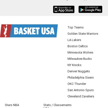
iOS
Android
Top Teams
Golden State Warriors
LA Lakers
Boston Celtics
Minnesota Wolves
Milwaukee Bucks
NY Knicks
Denver Nuggets
Philadelphia Sixers
OKC Thunder
San Antonio Spurs
Cleveland Cavaliers
Stars NBA
Stats / Classements