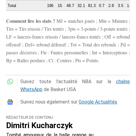
Total
196
15
48.7
32.1
81.3
0.7
2.8
3.5
1.1
Comment lire les stats ?
MJ = matches joués ; Min = Minutes ;
Tirs = Tirs réussis / Tirs tentés ; 3pts = 3-points / 3-points tentés ;
LF = lancers-francs réussis / lancers-francs tentés ; Off = rebond
offensif ; Def= rebond défensif ; Tot = Total des rebonds ; Pd =
passes décisives ; Fte : Fautes personnelles ; Int = Interceptions ;
Bp = Balles perdues ; Ct : Contres ; Pts = Points.
Suivez toute l'actualité NBA sur la
chaîne
WhatsApp
de Basket USA
Suivez nous également sur
Google Actualités
RÉDACTEUR DE CONTENU
Dimitri Kucharczyk
Tombé amoureux de la balle orange au