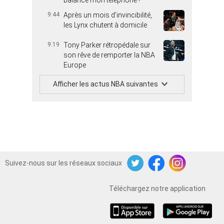
9:44
Après un mois d’invincibilité,
les Lynx chutent à domicile
9:19
Tony Parker rétropédale sur
son rêve de remporter la NBA
Europe
Afficher les actus NBA suivantes
Suivez-nous sur les réseaux sociaux
Twitter
Facebook
Instagram
Téléchargez notre application
iOS
Android