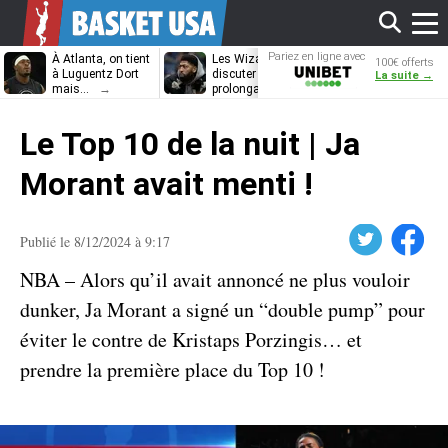
Affi
Pariez en ligne avec
À Atlanta, on tient
Les Wizards vont
Dennis Schrö
100€ offerts
Unibet
à Luguentz Dort
discuter
découvrira-t-il
La suite →
mais…
prolongation avec
12e équipe
Anthony Davis
différente ?
le
Le Top 10 de la nuit | Ja
men
Morant avait menti !
Twitter
Facebook
Publié le 8/12/2024 à 9:17
NBA – Alors qu’il avait annoncé ne plus vouloir
dunker, Ja Morant a signé un “double pump” pour
éviter le contre de Kristaps Porzingis… et
prendre la première place du Top 10 !