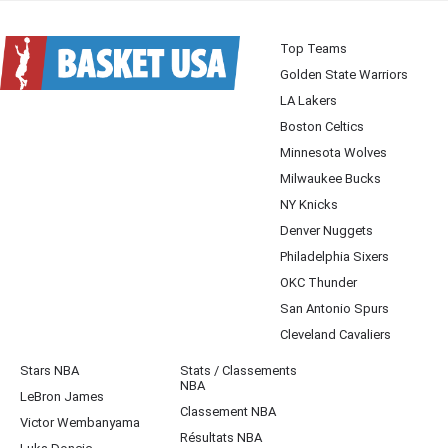
Top Teams
Golden State Warriors
LA Lakers
Boston Celtics
Minnesota Wolves
Milwaukee Bucks
NY Knicks
Denver Nuggets
Philadelphia Sixers
OKC Thunder
San Antonio Spurs
Cleveland Cavaliers
Stars NBA
Stats / Classements
NBA
LeBron James
Classement NBA
Victor Wembanyama
Résultats NBA