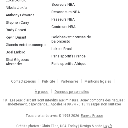
Luka Doncic
Scoreurs NBA
Nikola Jokic
Rebondeurs NBA
Anthony Edwards
Passeurs NBA
Stephen Curry
Contreurs NBA
Rudy Gobert
Solobasket: noticias de
Kevin Durant
baloncesto
Giannis Antetokounmpo
Lakers Brasil
Joel Embiid
Paris sportifs France
Shai Gilgeous-
Paris sportifs Afrique
Alexander
Contactez-nous
Publicité
Partenaires
Mentions légales
À propos
Données personnelles
18+ Les jeux d'argent sont interdits aux mineurs. Jouer comporte des risques :
endettement, dépendance... Appelez le 09.74.75.13.13 (appel non surtaxé)
Tous droits réservés © 1998-2026
Eureka Presse
Crédits photos : Chris Elise, USA Today | Design & code
juxy.fr