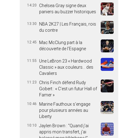
14:20
Chelsea Gray signe deux
paniers au buzzer historiques
13:30
NBA 2K27 | Les Français, rois
du contre
12:45
Mac McClung part à la
découverte de l’Espagne
11:55
Une LeBron 23 « Hardwood
Classic » aux couleurs… des
Cavaliers
11:23
Chris Finch défend Rudy
Gobert : « C’est un futur Hall of
Famer »
10:46
Marine Fauthoux s’engage
pour plusieurs années au
Liberty
10:10
Jaylen Brown : “Quand j’ai
appris mon transfert, j’ai
balancé mon téléphone !”