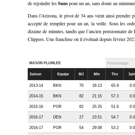
Suns
de rejoindre les
pour un an, sans doute au minimum 
Dans l’Arizona, le pivot de 34 ans vient ainsi prendre p
accepté de rempiler pour un an, la veille. Sous les or
dizaine de minutes, tandis que l’ancien pensionnaire de 
Clippers. Une franchise où il évoluait depuis février 202
MASON PLUMLEE
Pourcentage
Saison
Equipe
MJ
Min
Tirs
3pt
2013-14
BKN
70
18:13
65.9
0.0
2014-15
BKN
82
21:15
57.3
0.0
2015-16
POR
82
25:25
51.6
0.0
2016-17
DEN
27
23:51
54.7
0.0
2016-17
POR
54
29:08
53.2
0.0