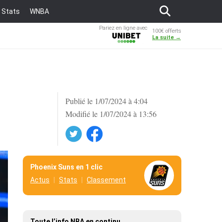
Stats
WNBA
Pariez en ligne avec
100€ offerts
Unibet
La suite →
Publié le 1/07/2024 à 4:04
Modifié le 1/07/2024 à 13:56
Twitter
Facebook
Phoenix Suns en 1 clic
Actus
Stats
Classement
Toute l’info NBA en continu