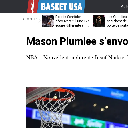
Act
Dennis Schröder
Les Grizzlies
RUMEURS
découvrira-t-il une 12e
cherchent déj
équipe différente ?
porte de sorti
D’Angelo Russ
Mason Plumlee s’envo
NBA – Nouvelle doublure de Jusuf Nurkic, 