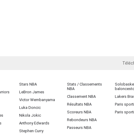
Téléc
iOS
Stars NBA
Stats / Classements
Solobasket
NBA
baloncest
rriors
LeBron James
Classement NBA
Lakers Bras
Victor Wembanyama
Résultats NBA
Paris sport
Luka Doncic
Scoreurs NBA
Paris sport
es
Nikola Jokic
Rebondeurs NBA
s
Anthony Edwards
Passeurs NBA
Stephen Curry