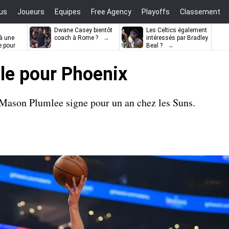
us
Joueurs
Equipes
Free Agency
Playoffs
Classement
Dwane Casey bientôt
Les Celtics également
à une
coach à Rome ?
intéressés par Bradley
e pour
Beal ?
ell
le pour Phoenix
Mason Plumlee signe pour un an chez les Suns.