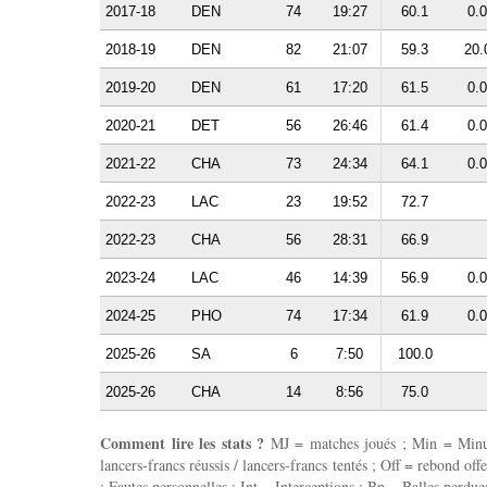
2017-18
DEN
74
19:27
60.1
0.0
2018-19
DEN
82
21:07
59.3
20.
2019-20
DEN
61
17:20
61.5
0.0
2020-21
DET
56
26:46
61.4
0.0
2021-22
CHA
73
24:34
64.1
0.0
2022-23
LAC
23
19:52
72.7
2022-23
CHA
56
28:31
66.9
2023-24
LAC
46
14:39
56.9
0.0
2024-25
PHO
74
17:34
61.9
0.0
2025-26
SA
6
7:50
100.0
2025-26
CHA
14
8:56
75.0
Comment lire les stats ?
MJ = matches joués ; Min = Minutes
lancers-francs réussis / lancers-francs tentés ; Off = rebond of
: Fautes personnelles ; Int = Interceptions ; Bp = Balles perdues