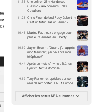
Une LeBron 23 « Hardwood
11:55
Classic » aux couleurs… des
Cavaliers
lui
Chris Finch défend Rudy Gobert : «
11:23
nne
C’est un futur Hall of Famer »
les
Marine Fauthoux s’engage pour
10:46
plusieurs années au Liberty
Jaylen Brown : “Quand j’ai appris
10:10
mon transfert, j’ai balancé mon
téléphone !”
Après un mois d’invincibilité, les
9:44
Lynx chutent à domicile
4
Tony Parker rétropédale sur son
9:19
7
rêve de remporter la NBA Europe
1
Afficher les actus NBA suivantes
1
1