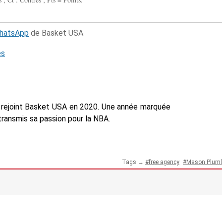
WhatsApp
de Basket USA
és
n a rejoint Basket USA en 2020. Une année marquée
a transmis sa passion pour la NBA.
Tags →
free agency
Mason Pluml