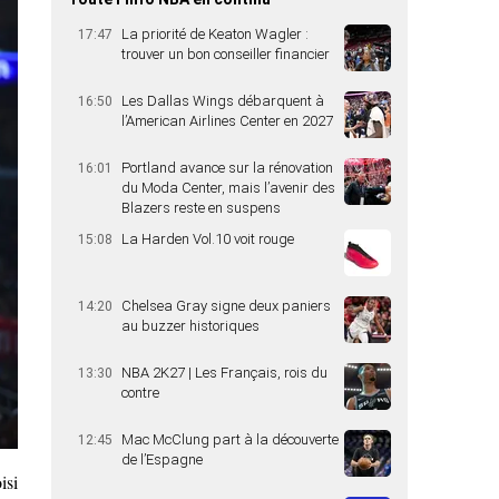
La priorité de Keaton Wagler :
17:47
trouver un bon conseiller financier
Les Dallas Wings débarquent à
16:50
l’American Airlines Center en 2027
Portland avance sur la rénovation
16:01
du Moda Center, mais l’avenir des
Blazers reste en suspens
La Harden Vol.10 voit rouge
15:08
Chelsea Gray signe deux paniers
14:20
au buzzer historiques
NBA 2K27 | Les Français, rois du
13:30
contre
Mac McClung part à la découverte
12:45
de l’Espagne
isi