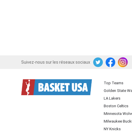
Suivez-nous sur les réseaux sociaux
Twitter
Facebook
Instagram
Top Teams
Golden State Wa
LA Lakers
Boston Celtics
Minnesota Wolv
Milwaukee Buck
NY Knicks