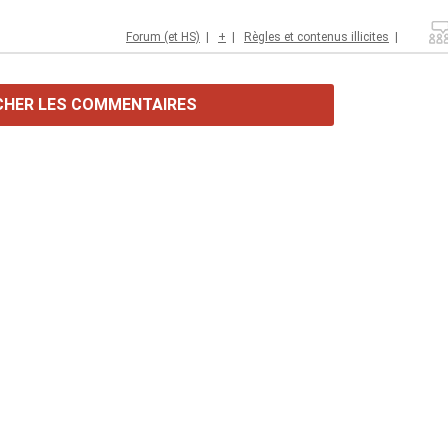
Forum (et HS)
|
+
|
Règles et contenus illicites
|
CHER LES COMMENTAIRES