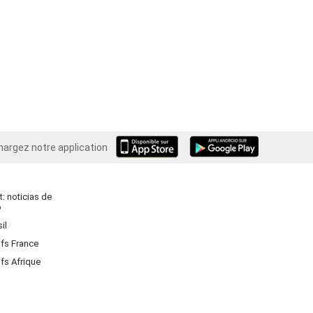
hargez notre application
Android
: noticias de
o
il
ifs France
ifs Afrique