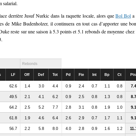
salarial.
lace derrière Jusuf Nurkic dans la raquette locale, alors que
Bol Bol
a 
dres de Mike Budenholzer, il continuera en tout cas d’apporter une bo
Duke reste sur une saison à 5.3 points et 5.1 rebonds de moyenne chez 
3.
Rebonds
s
LF
Off
Def
Tot
Pd
Fte
Int
Bp
Ct
Pts
62.6
1.4
3.0
4.4
0.9
2.4
0.7
1.1
0.8
7.
49.5
2.1
4.1
6.2
0.9
2.5
0.8
1.3
0.8
8.
64.2
2.5
5.2
7.7
2.8
3.1
0.8
1.9
1.0
9.
61.8
1.9
4.6
6.4
2.6
2.9
0.7
1.7
1.1
9.
56.7
2.2
5.8
8.0
4.0
2.8
0.9
1.6
1.2
11.