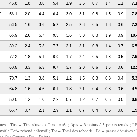
45.8
1.8
3.6
5.4
1.9
2.5
0.7
1.4
1.1
7.
0
56.1
2.0
4.4
6.4
3.0
3.1
0.8
1.5
0.9
7.
53.5
1.6
3.6
5.2
2.5
2.3
0.5
1.3
0.6
7.
66.9
2.6
6.7
9.3
3.6
3.3
0.8
1.9
0.9
10.
39.2
2.4
5.3
7.7
3.1
3.1
0.8
1.4
0.7
6.
77.2
1.8
5.1
6.9
1.7
2.4
0.5
1.3
0.5
7.
60.5
3.3
6.3
9.7
3.7
2.9
0.6
1.6
0.6
12.
70.7
1.3
3.8
5.1
1.2
1.5
0.3
0.8
0.4
5.
64.8
1.6
4.6
6.1
1.8
2.1
0.4
0.8
0.6
4.
50.0
1.2
1.0
2.2
0.7
1.2
0.7
0.5
0.0
0.
66.7
0.7
2.1
2.9
1.1
0.7
0.4
0.6
0.0
1.
 ; Tirs = Tirs réussis / Tirs tentés ; 3pts = 3-points / 3-points tentés ; L
fensif ; Def= rebond défensif ; Tot = Total des rebonds ; Pd = passes décisives ; 
 ; Ct : Contres ; Pts = Points.