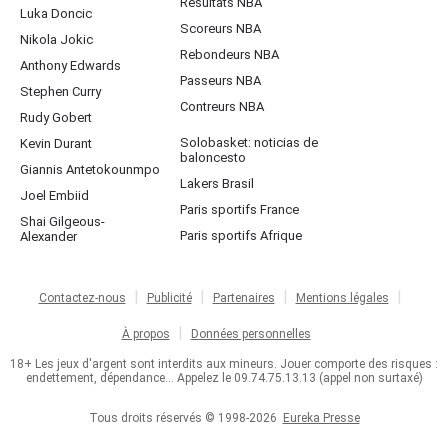
Résultats NBA
Luka Doncic
Scoreurs NBA
Nikola Jokic
Rebondeurs NBA
Anthony Edwards
Passeurs NBA
Stephen Curry
Contreurs NBA
Rudy Gobert
Solobasket: noticias de
Kevin Durant
baloncesto
Giannis Antetokounmpo
Lakers Brasil
Joel Embiid
Paris sportifs France
Shai Gilgeous-
Paris sportifs Afrique
Alexander
Contactez-nous
Publicité
Partenaires
Mentions légales
À propos
Données personnelles
18+ Les jeux d'argent sont interdits aux mineurs. Jouer comporte des risques :
endettement, dépendance... Appelez le 09.74.75.13.13 (appel non surtaxé)
Tous droits réservés © 1998-2026
Eureka Presse