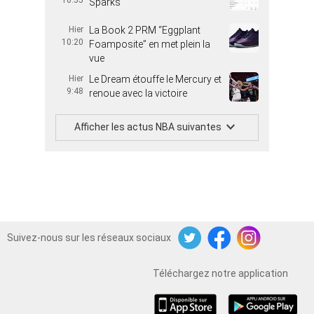
10:55
Sparks
Hier
La Book 2 PRM “Eggplant
10:20
Foamposite” en met plein la
vue
Hier
Le Dream étouffe le Mercury et
9:48
renoue avec la victoire
Afficher les actus NBA suivantes
Suivez-nous sur les réseaux sociaux
Twitter
Facebook
Instagram
Téléchargez notre application
iOS
Android