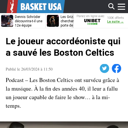
Affi
Pariez en ligne avec
Dennis Schröder
Les Grizzlies
Dwane Casey
100€ offerts
Unibet
découvrira-t-il une
cherchent déjà une
bientôt coach
La suite →
12e équipe
porte de sortie
Rome ?
différente ?
pour D’Angelo
le
Russell
Le joueur accordéoniste qui
men
a sauvé les Boston Celtics
Twitter
Facebook
Publié le 26/03/2024 à 11:50
Podcast – Les Boston Celtics ont survécu grâce à
la musique. À la fin des années 40, il leur a fallu
un joueur capable de faire le show… à la mi-
temps.