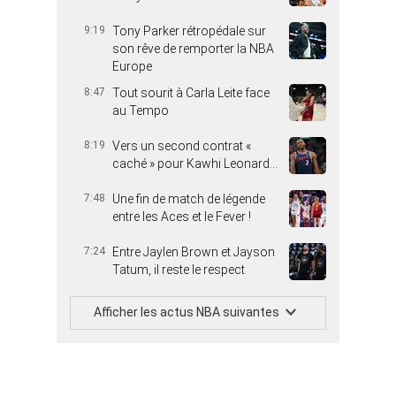
9:19
Tony Parker rétropédale sur
son rêve de remporter la NBA
Europe
8:47
Tout sourit à Carla Leite face
au Tempo
8:19
Vers un second contrat «
caché » pour Kawhi Leonard…
7:48
Une fin de match de légende
entre les Aces et le Fever !
7:24
Entre Jaylen Brown et Jayson
Tatum, il reste le respect
Afficher les actus NBA suivantes