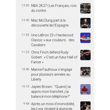
13:30
NBA 2K27 | Les Français, rois
du contre
12:45
Mac McClung part à la
découverte de l’Espagne
11:55
Une LeBron 23 « Hardwood
Classic » aux couleurs… des
Cavaliers
11:23
Chris Finch défend Rudy
Gobert : « C’est un futur Hall of
Famer »
10:46
Marine Fauthoux s’engage
pour plusieurs années au
Liberty
10:10
Jaylen Brown : “Quand j’ai
appris mon transfert, j’ai
balancé mon téléphone !”
9:44
Après un mois d’invincibilité,
les Lynx chutent à domicile