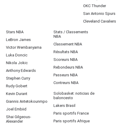
OKC Thunder
San Antonio Spurs
Cleveland Cavaliers
Stars NBA
Stats / Classements
NBA
LeBron James
Classement NBA
Victor Wembanyama
Résultats NBA
Luka Doncic
Scoreurs NBA
Nikola Jokic
Rebondeurs NBA
Anthony Edwards
Passeurs NBA
Stephen Curry
Contreurs NBA
Rudy Gobert
Solobasket: noticias de
Kevin Durant
baloncesto
Giannis Antetokounmpo
Lakers Brasil
Joel Embiid
Paris sportifs France
Shai Gilgeous-
Paris sportifs Afrique
Alexander