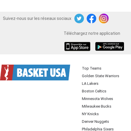
Suivez-nous sur les réseaux sociaux
Twitter
Facebook
Instagram
Téléchargez notre application
iOS
Android
Top Teams
Golden State Warriors
LA Lakers
Boston Celtics
Minnesota Wolves
Milwaukee Bucks
NY Knicks
Denver Nuggets
Philadelphia Sixers