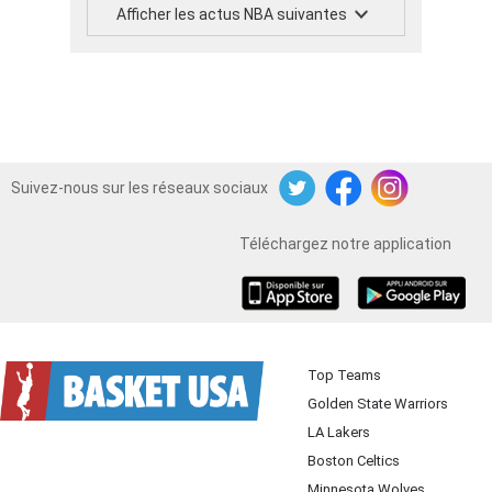
Afficher les actus NBA suivantes
Suivez-nous sur les réseaux sociaux
Twitter
Facebook
Instagram
Téléchargez notre application
iOS
Android
Top Teams
Golden State Warriors
LA Lakers
Boston Celtics
Minnesota Wolves