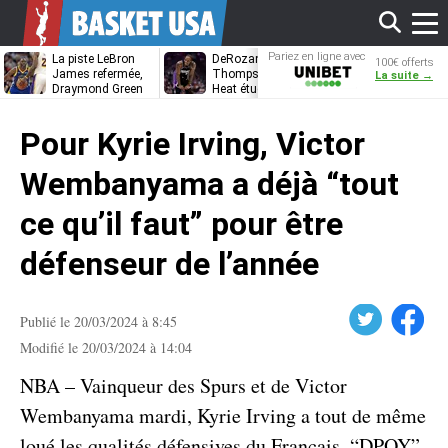
Affi
Pariez en ligne avec
La piste LeBron
DeRozan, Beal,
Kentavious
100€ offerts
Unibet
James refermée,
Thompson… Le
Caldwell-Pope
La suite →
Draymond Green
Heat étudie ses
à retrouver L
va pouvoir rempiler
options
James à
le
à Golden State
Philadelphie ?
Pour Kyrie Irving, Victor
men
Wembanyama a déjà “tout
ce qu’il faut” pour être
défenseur de l’année
Twitter
Facebook
Publié le 20/03/2024 à 8:45
Modifié le 20/03/2024 à 14:04
NBA – Vainqueur des Spurs et de Victor
Wembanyama mardi, Kyrie Irving a tout de même
loué les qualités défensives du Français, “DPOY”