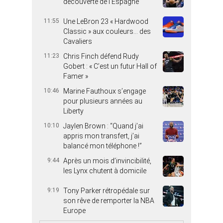
découverte de l’Espagne
11:55
Une LeBron 23 « Hardwood
Classic » aux couleurs… des
Cavaliers
11:23
Chris Finch défend Rudy
Gobert : « C’est un futur Hall of
Famer »
10:46
Marine Fauthoux s’engage
pour plusieurs années au
Liberty
10:10
Jaylen Brown : “Quand j’ai
appris mon transfert, j’ai
balancé mon téléphone !”
9:44
Après un mois d’invincibilité,
les Lynx chutent à domicile
9:19
Tony Parker rétropédale sur
son rêve de remporter la NBA
Europe