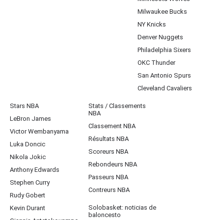
Milwaukee Bucks
NY Knicks
Denver Nuggets
Philadelphia Sixers
OKC Thunder
San Antonio Spurs
Cleveland Cavaliers
Stars NBA
Stats / Classements
NBA
LeBron James
Classement NBA
Victor Wembanyama
Résultats NBA
Luka Doncic
Scoreurs NBA
Nikola Jokic
Rebondeurs NBA
Anthony Edwards
Passeurs NBA
Stephen Curry
Contreurs NBA
Rudy Gobert
Solobasket: noticias de
Kevin Durant
baloncesto