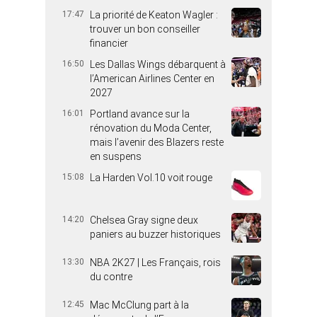
17:47
La priorité de Keaton Wagler :
trouver un bon conseiller
financier
16:50
Les Dallas Wings débarquent à
l’American Airlines Center en
2027
16:01
Portland avance sur la
rénovation du Moda Center,
mais l’avenir des Blazers reste
en suspens
15:08
La Harden Vol.10 voit rouge
14:20
Chelsea Gray signe deux
paniers au buzzer historiques
13:30
NBA 2K27 | Les Français, rois
du contre
12:45
Mac McClung part à la