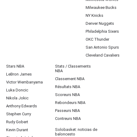
Milwaukee Bucks
NY Knicks
Denver Nuggets
Philadelphia Sixers
OKC Thunder
San Antonio Spurs
Cleveland Cavaliers
Stars NBA
Stats / Classements
NBA
LeBron James
Classement NBA
Victor Wembanyama
Résultats NBA
Luka Doncic
Scoreurs NBA
Nikola Jokic
Rebondeurs NBA
Anthony Edwards
Passeurs NBA
Stephen Curry
Contreurs NBA
Rudy Gobert
Solobasket: noticias de
Kevin Durant
baloncesto