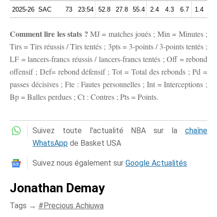
2025-26
SAC
73
23:54
52.8
27.8
55.4
2.4
4.3
6.7
1.4
1.
Comment lire les stats ?
MJ = matches joués ; Min = Minutes ;
Tirs = Tirs réussis / Tirs tentés ; 3pts = 3-points / 3-points tentés ;
LF = lancers-francs réussis / lancers-francs tentés ; Off = rebond
offensif ; Def= rebond défensif ; Tot = Total des rebonds ; Pd =
passes décisives ; Fte : Fautes personnelles ; Int = Interceptions ;
Bp = Balles perdues ; Ct : Contres ; Pts = Points.
Suivez toute l'actualité NBA sur la
chaîne
WhatsApp
de Basket USA
Suivez nous également sur
Google Actualités
Jonathan Demay
Tags →
Precious Achiuwa