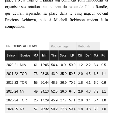
organiser ses rotations au moment du retour de Julius Randle,
qui devrait reprendre sa place dans le cinq majeur devant
Precious Achiuwa, puis si Mitchell Robinson revient à la
compétition.
PRECIOUS ACHIUWA
Pourcentage
Rebonds
Saison
Equipe
MJ
Min
Tirs
3pts
LF
Off
Def
Tot
Pd
Fte
2020-21
MIA
61
12:05
54.4
0.0
50.9
1.2
2.2
3.4
0.5
1.
2021-22
TOR
73
23:38
43.9
35.9
59.5
2.0
4.5
6.5
1.1
2.
2022-23
TOR
55
20:44
48.5
26.9
70.2
1.8
4.1
6.0
0.9
1.
2023-24
NY
49
24:13
52.5
26.0
64.3
2.9
4.3
7.2
1.1
2.
2023-24
TOR
25
17:29
45.9
27.7
57.1
2.0
3.4
5.4
1.8
1.
2024-25
NY
57
20:32
50.2
27.8
59.4
1.8
3.8
5.6
1.0
1.