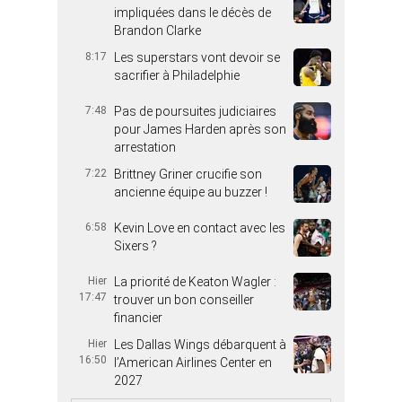
impliquées dans le décès de
Brandon Clarke
8:17
Les superstars vont devoir se
sacrifier à Philadelphie
7:48
Pas de poursuites judiciaires
pour James Harden après son
arrestation
7:22
Brittney Griner crucifie son
ancienne équipe au buzzer !
6:58
Kevin Love en contact avec les
Sixers ?
Hier
La priorité de Keaton Wagler :
17:47
trouver un bon conseiller
financier
Hier
Les Dallas Wings débarquent à
16:50
l’American Airlines Center en
2027