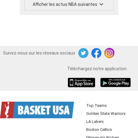
Afficher les actus NBA suivantes
Suivez-nous sur les réseaux sociaux
Twitter
Facebook
Instagram
Téléchargez notre application
iOS
Android
Top Teams
Golden State Warriors
LA Lakers
Boston Celtics
Minnesota Wolves