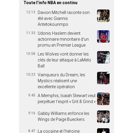
Toute l’info NBA en continu
12:13
Davion Mitchell raconte son
été avec Giannis
Antetokounmpo
11:33
Udonis Haslem devient
actionnaire minoritaire d’un
promu en Premier League
10:58
Les Wolves vont donner les
clés de leur attaque à LaMelo
Ball
10:23
Vainqueurs du Dream, les
Mystics réalisent une
excellente opération
9:45
A Memphis, Isaiah Stewart veut
perpétuer l’esprit « Grit & Grind »
9:16
Gabby Williams enfonce les
Wings de Paige Bueckers
8:47
La cocaïne et l’héroïne