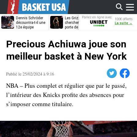
Affi
Pariez en ligne avec
Dennis Schröder
Les Grizzlies
Dwane Casey
100€ offerts
Unibet
découvrira-t-il une
cherchent déjà une
bientôt coach
La suite →
12e équipe
porte de sortie
Rome ?
différente ?
pour D’Angelo
le
Russell
Precious Achiuwa joue son
men
meilleur basket à New York
Twitter
Facebook
Publié le 25/02/2024 à 9:16
NBA – Plus complet et régulier que par le passé,
l’intérieur des Knicks profite des absences pour
s’imposer comme titulaire.