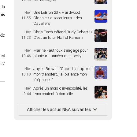
 la
Une LeBron 23 « Hardwood
Hier
ois
Classic » aux couleurs… des
11:55
Cavaliers
Chris Finch défend Rudy Gobert : «
Hier
 de
C’est un futur Hall of Famer »
11:23
Marine Fauthoux s’engage pour
Hier
 et
plusieurs années au Liberty
10:46
1.7
Jaylen Brown : “Quand j’ai appris
Hier
mon transfert, j’ai balancé mon
10:10
téléphone !”
Après un mois d’invincibilité, les
Hier
Lynx chutent à domicile
9:44
Afficher les actus NBA suivantes