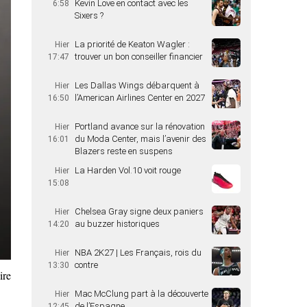
Kevin Love en contact avec les
6:58
Sixers ?
La priorité de Keaton Wagler :
Hier
trouver un bon conseiller financier
17:47
Les Dallas Wings débarquent à
Hier
l’American Airlines Center en 2027
16:50
Portland avance sur la rénovation
Hier
du Moda Center, mais l’avenir des
16:01
Blazers reste en suspens
La Harden Vol.10 voit rouge
Hier
15:08
Chelsea Gray signe deux paniers
Hier
au buzzer historiques
14:20
NBA 2K27 | Les Français, rois du
Hier
contre
13:30
ire
Mac McClung part à la découverte
Hier
de l’Espagne
12:45