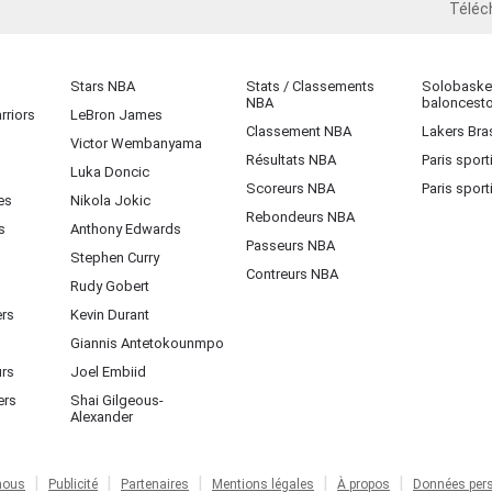
Téléc
iOS
Stars NBA
Stats / Classements
Solobasket
NBA
baloncest
rriors
LeBron James
Classement NBA
Lakers Bras
Victor Wembanyama
Résultats NBA
Paris sport
Luka Doncic
Scoreurs NBA
Paris sport
es
Nikola Jokic
Rebondeurs NBA
s
Anthony Edwards
Passeurs NBA
Stephen Curry
Contreurs NBA
Rudy Gobert
ers
Kevin Durant
Giannis Antetokounmpo
urs
Joel Embiid
ers
Shai Gilgeous-
Alexander
nous
Publicité
Partenaires
Mentions légales
À propos
Données pers