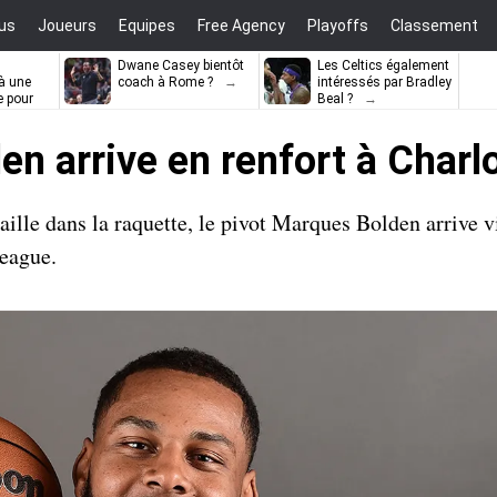
us
Joueurs
Equipes
Free Agency
Playoffs
Classement
Dwane Casey bientôt
Les Celtics également
à une
coach à Rome ?
intéressés par Bradley
e pour
Beal ?
ell
n arrive en renfort à Charl
lle dans la raquette, le pivot Marques Bolden arrive v
League.