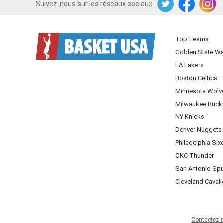
Suivez-nous sur les réseaux sociaux
Twitter
Facebook
Instagram
Top Teams
Golden State Wa
LA Lakers
Boston Celtics
Minnesota Wolv
Milwaukee Buck
NY Knicks
Denver Nuggets
Philadelphia Six
OKC Thunder
San Antonio Sp
Cleveland Cavali
Contactez-