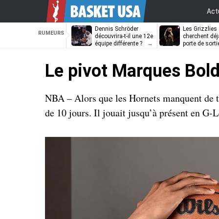
Act
Dennis Schröder
Les Grizzlies
RUMEURS
découvrira-t-il une 12e
cherchent déj
équipe différente ?
porte de sorti
D’Angelo Russ
Le pivot Marques Bolde
NBA – Alors que les Hornets manquent de tai
de 10 jours. Il jouait jusqu’à présent en G-