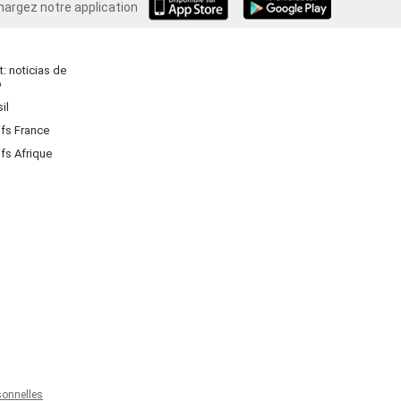
hargez notre application
Android
: noticias de
o
il
ifs France
ifs Afrique
onnelles