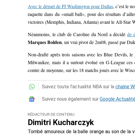
Avec le départ de PJ Washington pour Dallas
, c’est le 
raquette dans du «small ball», pour des résultats d’aille
victoires (Memphis, Indiana, Atlanta) avant le All-Star
Néanmoins, le club de Caroline du Nord a décidé
de d
Marques Bolden
, un vrai pivot de 2m08, passé par Duk
Non-drafté après trois saisons avec les Blue Devils, 
Milwaukee, mais il a surtout évolué en G-League ces de
contre de moyenne, sur les 18 matchs joués avec le Wis
Suivez toute l'actualité NBA sur la
chaîne 
Suivez nous également sur
Google Actualit
RÉDACTEUR DE CONTENU
Dimitri Kucharczyk
Tombé amoureux de la balle orange au son de la 