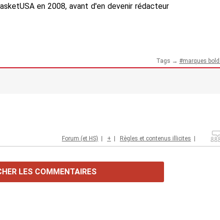
BasketUSA en 2008, avant d'en devenir rédacteur
Tags →
marques bold
Forum (et HS)
|
+
|
Règles et contenus illicites
|
CHER LES COMMENTAIRES