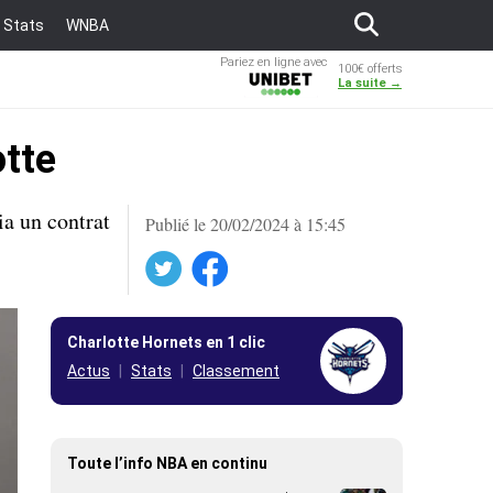
Stats
WNBA
Pariez en ligne avec
100€ offerts
Unibet
La suite →
otte
ia un contrat
Publié le 20/02/2024 à 15:45
Twitter
Facebook
Charlotte Hornets en 1 clic
Actus
Stats
Classement
Toute l’info NBA en continu