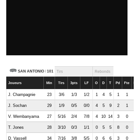
SAN ANTONIO
/
101
Tirs
Rebonds
Joueurs
Min
Tirs
3pts
LF
O
D
T
Pd
Fte
Int
J. Champagnie
23
3/6
1/3
1/2
1
4
5
1
1
0
J. Sochan
29
1/9
0/5
0/0
4
5
9
2
1
0
V. Wembanyama
27
5/16
2/4
7/8
4
10
14
3
0
2
T. Jones
28
3/10
0/3
1/1
0
5
5
8
0
1
D. Vassell
34
7/16
3/8
5/5
0
6
6
3
0
0