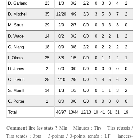
D. Garland
23
1/3
0/2
2/2
0
3
3
4
2
1
D. Mitchell
35
12/20
4/9
3/3
3
5
8
7
2
2
M. Strus
29
2/9
2/7
0/0
0
3
3
3
0
1
D. Wade
14
0/2
0/2
0/0
0
2
2
1
2
0
G. Niang
18
0/9
0/8
2/2
0
2
2
2
2
0
I. Okoro
25
3/8
1/5
0/0
0
1
1
2
1
0
D. Jones
2
0/0
0/0
0/0
0
0
0
0
0
0
C. LeVert
25
4/10
2/5
0/0
1
4
5
6
2
1
S. Merrill
14
1/3
1/3
0/0
0
1
1
3
2
1
C. Porter
1
0/0
0/0
0/0
0
0
0
0
0
0
Total
46/97
13/44
12/13
10
41
51
31
19
6
Comment lire les stats ?
Min = Minutes ; Tirs = Tirs réussis /
Tirs tentés ; 3pts = 3-points / 3-points tentés ; LF = lancers-