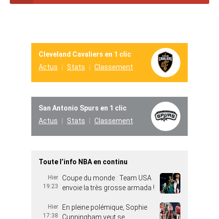
Cleveland Cavaliers en 1 clic
Actus
Stats
Classement
San Antonio Spurs en 1 clic
Actus
Stats
Classement
Toute l’info NBA en continu
Hier
Coupe du monde : Team USA
19:23
envoie la très grosse armada !
Hier
En pleine polémique, Sophie
17:38
Cunningham veut se