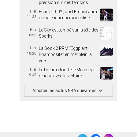
pression sur des témoins
Hier
Enfin à 100%, Joel Embiid aura
11:33
un calendrier personnalisé
Hier
Le Sky est tombé sur la tête des
10:55
Sparks
Hier
La Book 2 PRM “Eggplant
10:20
Foamposite” en met plein la
vue
Hier
Le Dream étouffe le Mercury et
9:48
renoue avec la victoire
Afficher les actus NBA suivantes