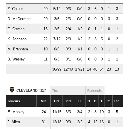
Z. Collins
20
5/12
0/3
0/0
3
6
9
1
3
1
D. McDermott
20
3/5
2/3
0/0
0
0
0
3
3
1
C. Osman
16
2/5
2/4
1/2
0
1
1
0
1
0
K. Johnson
22
7/12
2/3
1/2
2
3
5
0
2
1
M. Branham
10
0/5
0/3
1/1
0
0
0
1
1
0
B. Wesley
11
0/3
0/1
0/0
0
0
0
1
1
0
36/99
12/40
17/21
14
40
54
23
13
6
CLEVELAND
/
117
Tirs
Rebonds
Joueurs
Min
Tirs
3pts
LF
O
D
T
Pd
Fte
Int
E. Mobley
24
11/15
3/3
3/4
2
8
10
3
5
0
J. Allen
31
12/18
0/0
2/2
4
12
16
0
1
0