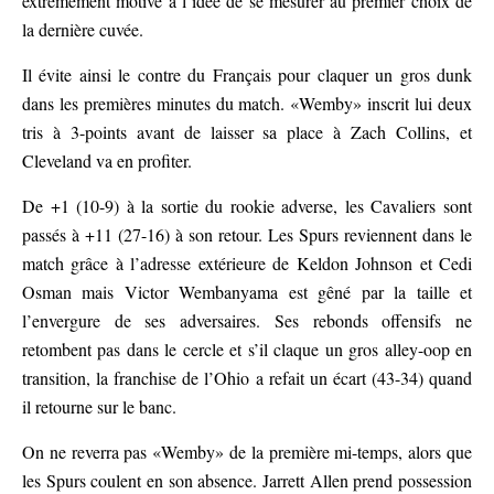
extrêmement motivé à l’idée de se mesurer au premier choix de
la dernière cuvée.
Il évite ainsi le contre du Français pour claquer un gros dunk
dans les premières minutes du match. «Wemby» inscrit lui deux
tris à 3-points avant de laisser sa place à Zach Collins, et
Cleveland va en profiter.
De +1 (10-9) à la sortie du rookie adverse, les Cavaliers sont
passés à +11 (27-16) à son retour. Les Spurs reviennent dans le
match grâce à l’adresse extérieure de Keldon Johnson et Cedi
Osman mais Victor Wembanyama est gêné par la taille et
l’envergure de ses adversaires. Ses rebonds offensifs ne
retombent pas dans le cercle et s’il claque un gros alley-oop en
transition, la franchise de l’Ohio a refait un écart (43-34) quand
il retourne sur le banc.
On ne reverra pas «Wemby» de la première mi-temps, alors que
les Spurs coulent en son absence. Jarrett Allen prend possession