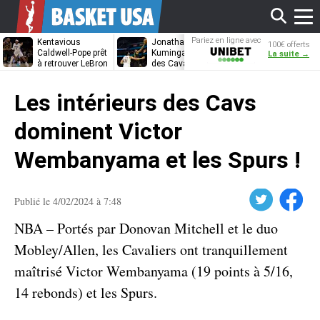
Affi
Pariez en ligne avec
Kentavious
Jonathan
À Atlanta, on 
100€ offerts
Unibet
Caldwell-Pope prêt
Kuminga, le plan B
à Luguentz Do
La suite →
à retrouver LeBron
des Cavaliers
mais…
James à
le
Philadelphie ?
Les intérieurs des Cavs
men
dominent Victor
Wembanyama et les Spurs !
Twitter
Facebook
Publié le 4/02/2024 à 7:48
NBA – Portés par Donovan Mitchell et le duo
Mobley/Allen, les Cavaliers ont tranquillement
maîtrisé Victor Wembanyama (19 points à 5/16,
14 rebonds) et les Spurs.