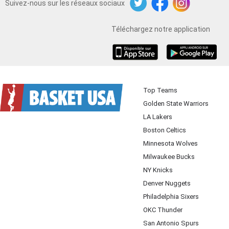
Suivez-nous sur les réseaux sociaux
Twitter
Facebook
Instagram
Téléchargez notre application
iOS
Android
Top Teams
Golden State Warriors
LA Lakers
Boston Celtics
Minnesota Wolves
Milwaukee Bucks
NY Knicks
Denver Nuggets
Philadelphia Sixers
OKC Thunder
San Antonio Spurs