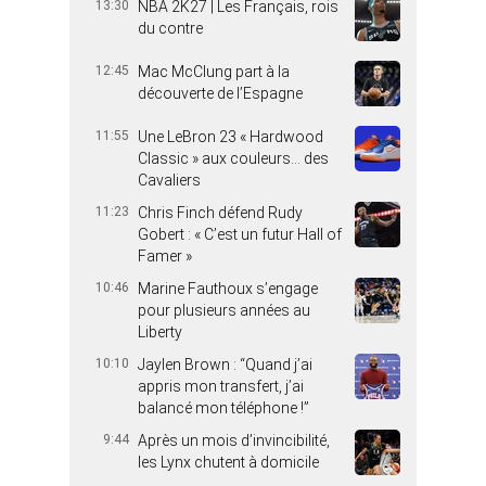
13:30
NBA 2K27 | Les Français, rois
du contre
12:45
Mac McClung part à la
découverte de l’Espagne
11:55
Une LeBron 23 « Hardwood
Classic » aux couleurs… des
Cavaliers
11:23
Chris Finch défend Rudy
Gobert : « C’est un futur Hall of
Famer »
10:46
Marine Fauthoux s’engage
pour plusieurs années au
Liberty
10:10
Jaylen Brown : “Quand j’ai
appris mon transfert, j’ai
balancé mon téléphone !”
9:44
Après un mois d’invincibilité,
les Lynx chutent à domicile