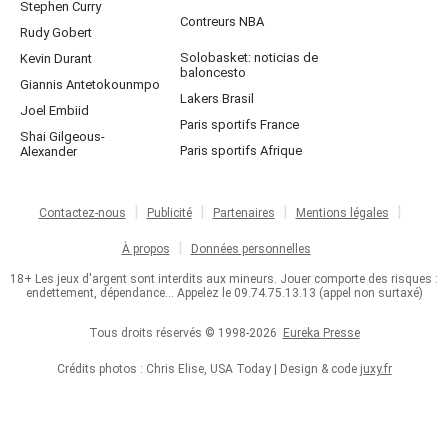
Stephen Curry
Contreurs NBA
Rudy Gobert
Solobasket: noticias de
Kevin Durant
baloncesto
Giannis Antetokounmpo
Lakers Brasil
Joel Embiid
Paris sportifs France
Shai Gilgeous-
Paris sportifs Afrique
Alexander
Contactez-nous
Publicité
Partenaires
Mentions légales
À propos
Données personnelles
18+ Les jeux d'argent sont interdits aux mineurs. Jouer comporte des risques :
endettement, dépendance... Appelez le 09.74.75.13.13 (appel non surtaxé)
Tous droits réservés © 1998-2026
Eureka Presse
Crédits photos : Chris Elise, USA Today | Design & code
juxy.fr