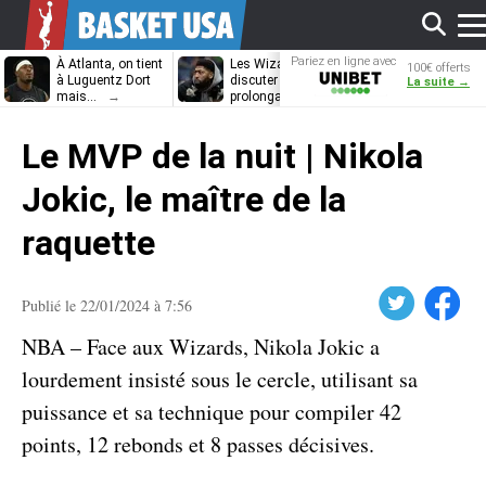
Aff
Pariez en ligne avec
À Atlanta, on tient
Les Wizards vont
Dennis Schrö
100€ offerts
Unibet
à Luguentz Dort
discuter
découvrira-t-il
La suite →
mais…
prolongation avec
12e équipe
Anthony Davis
différente ?
le
Le MVP de la nuit | Nikola
me
Jokic, le maître de la
raquette
Twitter
Facebook
Publié le 22/01/2024 à 7:56
NBA – Face aux Wizards, Nikola Jokic a
lourdement insisté sous le cercle, utilisant sa
puissance et sa technique pour compiler 42
points, 12 rebonds et 8 passes décisives.