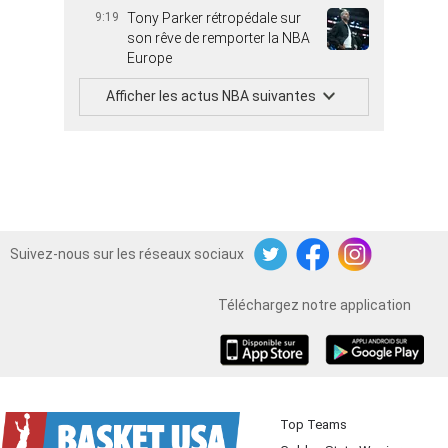
9:19
Tony Parker rétropédale sur
son rêve de remporter la NBA
Europe
Afficher les actus NBA suivantes
Suivez-nous sur les réseaux sociaux
Twitter
Facebook
Instagram
Téléchargez notre application
iOS
Android
Top Teams