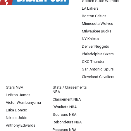
Golden State Warriors
LA Lakers
Boston Celtics
Minnesota Wolves
Milwaukee Bucks
NY Knicks
Denver Nuggets
Philadelphia Sixers
OKC Thunder
San Antonio Spurs
Cleveland Cavaliers
Stars NBA
Stats / Classements
NBA
LeBron James
Classement NBA
Victor Wembanyama
Résultats NBA
Luka Doncic
Scoreurs NBA
Nikola Jokic
Rebondeurs NBA
Anthony Edwards
Passeurs NBA