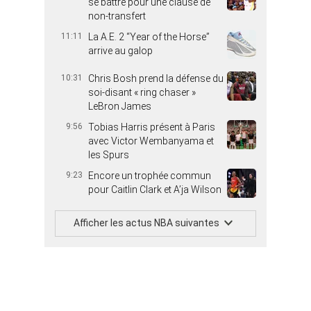
se battre pour une clause de
non-transfert
11:11
La A.E. 2 “Year of the Horse”
arrive au galop
10:31
Chris Bosh prend la défense du
soi-disant « ring chaser »
LeBron James
9:56
Tobias Harris présent à Paris
avec Victor Wembanyama et
les Spurs
9:23
Encore un trophée commun
pour Caitlin Clark et A’ja Wilson
Afficher les actus NBA suivantes