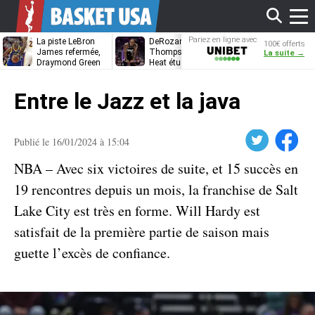
Affi
Pariez en ligne avec
La piste LeBron
DeRozan, Beal,
Kentavious
100€ offerts
Unibet
James refermée,
Thompson… Le
Caldwell-Pope
La suite →
Draymond Green
Heat étudie ses
à retrouver L
va pouvoir rempiler
options
James à
le
à Golden State
Philadelphie ?
Entre le Jazz et la java
men
Twitter
Facebook
Publié le 16/01/2024 à 15:04
NBA – Avec six victoires de suite, et 15 succès en
19 rencontres depuis un mois, la franchise de Salt
Lake City est très en forme. Will Hardy est
satisfait de la première partie de saison mais
guette l’excès de confiance.