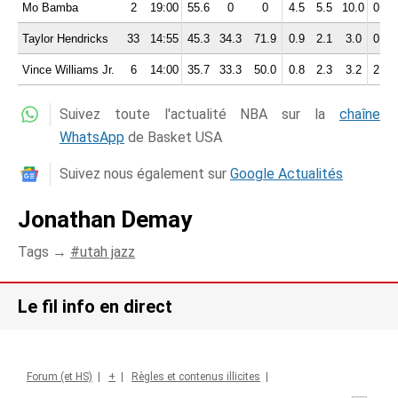
Mo Bamba
2
19:00
55.6
0
0
4.5
5.5
10.0
0.5
Taylor Hendricks
33
14:55
45.3
34.3
71.9
0.9
2.1
3.0
0.7
Vince Williams Jr.
6
14:00
35.7
33.3
50.0
0.8
2.3
3.2
2.7
Suivez toute l'actualité NBA sur la
chaîne
WhatsApp
de Basket USA
Suivez nous également sur
Google Actualités
Jonathan Demay
Tags →
utah jazz
Le fil info en direct
Forum (et HS)
|
+
|
Règles et contenus illicites
|