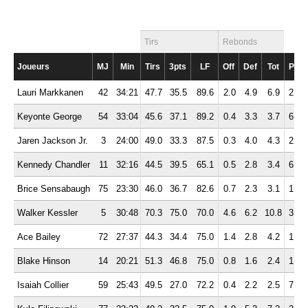
Tirs
Rebonds
Joueurs
MJ
Min
Tirs
3pts
LF
Off
Def
Tot
Pd
Lauri Markkanen
42
34:21
47.7
35.5
89.6
2.0
4.9
6.9
2.1
Keyonte George
54
33:04
45.6
37.1
89.2
0.4
3.3
3.7
6.1
Jaren Jackson Jr.
3
24:00
49.0
33.3
87.5
0.3
4.0
4.3
2.7
Kennedy Chandler
11
32:16
44.5
39.5
65.1
0.5
2.8
3.4
6.7
Brice Sensabaugh
75
23:30
46.0
36.7
82.6
0.7
2.3
3.1
1.9
Walker Kessler
5
30:48
70.3
75.0
70.0
4.6
6.2
10.8
3.0
Ace Bailey
72
27:37
44.3
34.4
75.0
1.4
2.8
4.2
1.8
Blake Hinson
14
20:21
51.3
46.8
75.0
0.8
1.6
2.4
1.1
Isaiah Collier
59
25:43
49.5
27.0
72.2
0.4
2.2
2.5
7.2