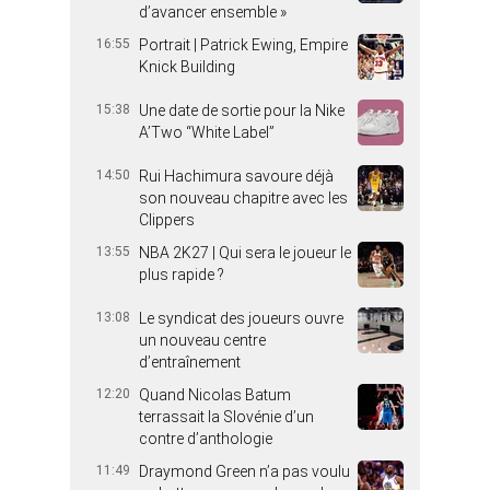
d’avancer ensemble »
16:55
Portrait | Patrick Ewing, Empire
Knick Building
15:38
Une date de sortie pour la Nike
A’Two “White Label”
14:50
Rui Hachimura savoure déjà
son nouveau chapitre avec les
Clippers
13:55
NBA 2K27 | Qui sera le joueur le
plus rapide ?
13:08
Le syndicat des joueurs ouvre
un nouveau centre
d’entraînement
12:20
Quand Nicolas Batum
terrassait la Slovénie d’un
contre d’anthologie
11:49
Draymond Green n’a pas voulu