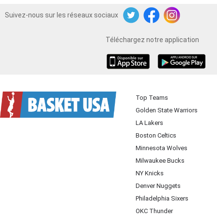
Suivez-nous sur les réseaux sociaux
Twitter
Facebook
Instagram
Téléchargez notre application
iOS
Android
Top Teams
Golden State Warriors
LA Lakers
Boston Celtics
Minnesota Wolves
Milwaukee Bucks
NY Knicks
Denver Nuggets
Philadelphia Sixers
OKC Thunder