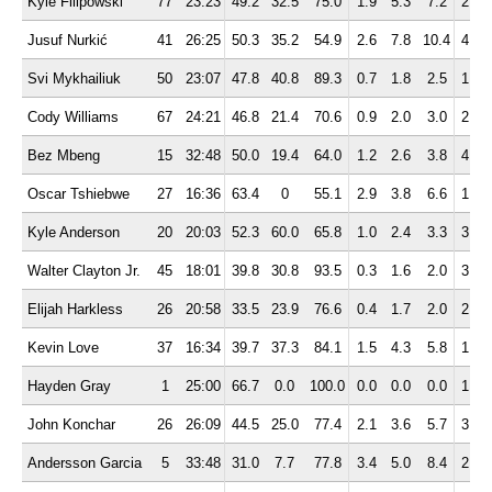
Kyle Filipowski
77
23:23
49.2
32.5
75.0
1.9
5.3
7.2
2.6
Jusuf Nurkić
41
26:25
50.3
35.2
54.9
2.6
7.8
10.4
4.8
Svi Mykhailiuk
50
23:07
47.8
40.8
89.3
0.7
1.8
2.5
1.9
Cody Williams
67
24:21
46.8
21.4
70.6
0.9
2.0
3.0
2.0
Bez Mbeng
15
32:48
50.0
19.4
64.0
1.2
2.6
3.8
4.1
Oscar Tshiebwe
27
16:36
63.4
0
55.1
2.9
3.8
6.6
1.2
Kyle Anderson
20
20:03
52.3
60.0
65.8
1.0
2.4
3.3
3.1
Walter Clayton Jr.
45
18:01
39.8
30.8
93.5
0.3
1.6
2.0
3.2
Elijah Harkless
26
20:58
33.5
23.9
76.6
0.4
1.7
2.0
2.9
Kevin Love
37
16:34
39.7
37.3
84.1
1.5
4.3
5.8
1.8
Hayden Gray
1
25:00
66.7
0.0
100.0
0.0
0.0
0.0
1.0
John Konchar
26
26:09
44.5
25.0
77.4
2.1
3.6
5.7
3.0
Andersson Garcia
5
33:48
31.0
7.7
77.8
3.4
5.0
8.4
2.8