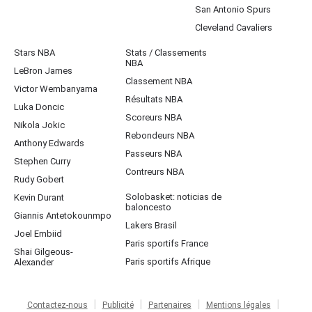
San Antonio Spurs
Cleveland Cavaliers
Stars NBA
Stats / Classements
NBA
LeBron James
Classement NBA
Victor Wembanyama
Résultats NBA
Luka Doncic
Scoreurs NBA
Nikola Jokic
Rebondeurs NBA
Anthony Edwards
Passeurs NBA
Stephen Curry
Contreurs NBA
Rudy Gobert
Solobasket: noticias de
Kevin Durant
baloncesto
Giannis Antetokounmpo
Lakers Brasil
Joel Embiid
Paris sportifs France
Shai Gilgeous-
Paris sportifs Afrique
Alexander
Contactez-nous
Publicité
Partenaires
Mentions légales