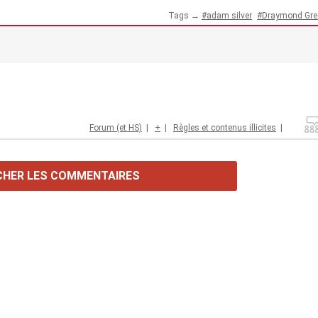
Tags →
adam silver
Draymond Gre
Forum (et HS)
|
+
|
Règles et contenus illicites
|
CHER LES COMMENTAIRES