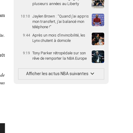
plusieurs années au Liberty
dam
Jaylen Brown : “Quand j’ai appris
10:10
mon transfert, j’ai balancé mon
téléphone !”
te.
Après un mois d’invincibilité, les
9:44
Lynx chutent à domicile
Tony Parker rétropédale sur son
9:19
rêt
rêve de remporter la NBA Europe
Afficher les actus NBA suivantes
 de
ous