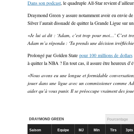
Dans son podcast
, le quadruple All-Star revient d’aille
Draymond Green y assure notamment avoir eu envie de 
Silver l’aurait dissuadé de quitter la Grande Ligue sur 
«Je lui ai dit : ‘Adam, c’est trop pour moi…’ C’est tro
Adam m’a répondu : ‘Tu prends une décision irréfléchie et
Prolongé par Golden State
pour 100 millions de dollars
à quitter la NBA ? En tout cas, il assure être heureux d’
«Nous avons eu une longue et formidable conversation, 
jouer dans une ligue avec un commissioner comme Ada
aider qu’à vous punir. Il se préoccupe vraiment des jou
DRAYMOND GREEN
Pourcentage
Saison
Equipe
MJ
Min
Tirs
3pts