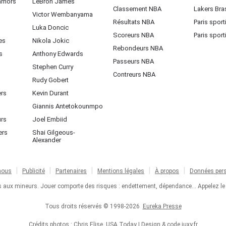
rriors
LeBron James
Classement NBA
Lakers Bras
Victor Wembanyama
Résultats NBA
Paris sport
Luka Doncic
Scoreurs NBA
Paris sport
es
Nikola Jokic
Rebondeurs NBA
s
Anthony Edwards
Passeurs NBA
Stephen Curry
Contreurs NBA
Rudy Gobert
ers
Kevin Durant
Giannis Antetokounmpo
urs
Joel Embiid
ers
Shai Gilgeous-
Alexander
nous
Publicité
Partenaires
Mentions légales
À propos
Données pers
ts aux mineurs. Jouer comporte des risques : endettement, dépendance... Appelez le
Tous droits réservés © 1998-2026
Eureka Presse
Crédits photos : Chris Elise, USA Today | Design & code
juxy.fr