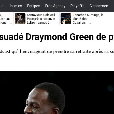
us
Joueurs
Equipes
Free Agency
Playoffs
Classement
l,
Kentavious Caldwell-
Jonathan Kuminga, le
e Heat
Pope prêt à retrouver
plan B des
tions
LeBron James à
Cavaliers
Philadelphie ?
ssuadé Draymond Green de pr
st qu’il envisageait de prendre sa retraite après sa s