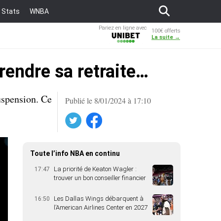
Stats
WNBA
Pariez en ligne avec
100€ offerts
Unibet
La suite →
endre sa retraite…
uspension. Ce
Publié le 8/01/2024 à 17:10
Twitter
Facebook
Toute l’info NBA en continu
La priorité de Keaton Wagler :
17:47
trouver un bon conseiller financier
Les Dallas Wings débarquent à
16:50
l’American Airlines Center en 2027