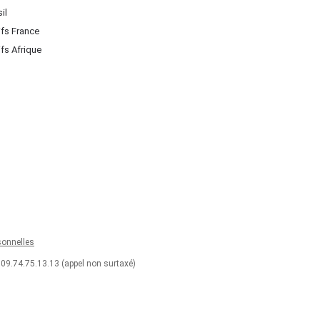
il
ifs France
ifs Afrique
onnelles
 09.74.75.13.13 (appel non surtaxé)