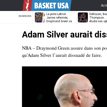
Act
La piste LeBron
DeRozan, Bea
RUMEURS
James refermée,
Thompson… L
Draymond Green va
étudie ses op
pouvoir rempiler à
Golden State
Adam Silver aurait di
NBA – Draymond Green assure dans son podca
qu’Adam Silver l’aurait dissuadé de faire.