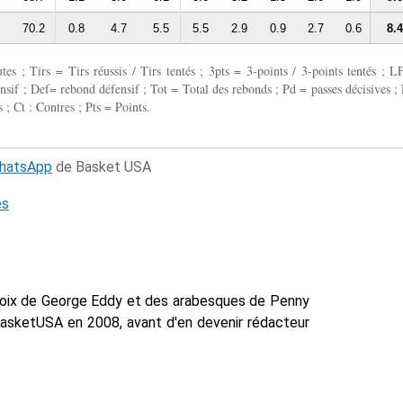
70.2
0.8
4.7
5.5
5.5
2.9
0.9
2.7
0.6
8.4
 ; Tirs = Tirs réussis / Tirs tentés ; 3pts = 3-points / 3-points tentés ; L
fensif ; Def= rebond défensif ; Tot = Total des rebonds ; Pd = passes décisives ; 
 ; Ct : Contres ; Pts = Points.
WhatsApp
de Basket USA
és
voix de George Eddy et des arabesques de Penny
BasketUSA en 2008, avant d'en devenir rédacteur