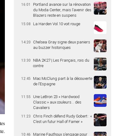
Portland avance sur la rénovation
16:01
du Moda Center, mais l’avenir des
Blazers reste en suspens
La Harden Vol.10 voit rouge
15:08
Chelsea Gray signe deux paniers
14:20
au buzzer historiques
NBA 2K27 | Les Français, rois du
13:30
contre
Mac McClung part à la découverte
12:45
de l’Espagne
Une LeBron 23 « Hardwood
11:55
Classic » aux couleurs… des
Cavaliers
Chris Finch défend Rudy Gobert : «
11:23
C’est un futur Hall of Famer »
tes
te.
Marine Fauthoux s’engage pour
10:46