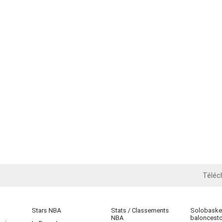
Téléc
iOS
Stars NBA
Stats / Classements
Solobasket
NBA
baloncest