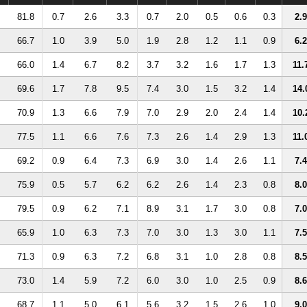
81.8
0.7
2.6
3.3
0.7
2.0
0.5
0.6
0.3
2.9
66.7
1.0
3.9
5.0
1.9
2.8
1.2
1.1
0.9
6.2
66.0
1.4
6.7
8.2
3.7
3.2
1.6
1.7
1.3
11.
69.6
1.7
7.8
9.5
7.4
3.0
1.5
3.2
1.4
14.
70.9
1.3
6.6
7.9
7.0
2.9
2.0
2.4
1.4
10.
77.5
1.1
6.6
7.6
7.3
2.6
1.4
2.9
1.3
11.
69.2
0.9
6.4
7.3
6.9
3.0
1.4
2.6
1.1
7.4
75.9
0.5
5.7
6.2
6.2
2.6
1.4
2.3
0.8
8.0
79.5
0.9
6.2
7.1
8.9
3.1
1.7
3.0
0.8
7.0
65.9
1.0
6.3
7.3
7.0
3.0
1.3
3.0
1.1
7.5
71.3
0.9
6.3
7.2
6.8
3.1
1.0
2.8
0.8
8.5
73.0
1.4
5.9
7.2
6.0
3.0
1.0
2.5
0.9
8.6
68.7
1.1
5.0
6.1
5.6
3.2
1.5
2.6
1.0
9.0