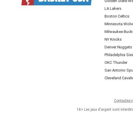
Golden State Wa
LA Lakers
Boston Celtics
Minnesota Wolv
Milwaukee Buck
NY Knicks
Denver Nuggets
Philadelphia Six
OKC Thunder
San Antonio Sp
Cleveland Cavali
Contactez-
18+ Les jeux d'argent sont interdi