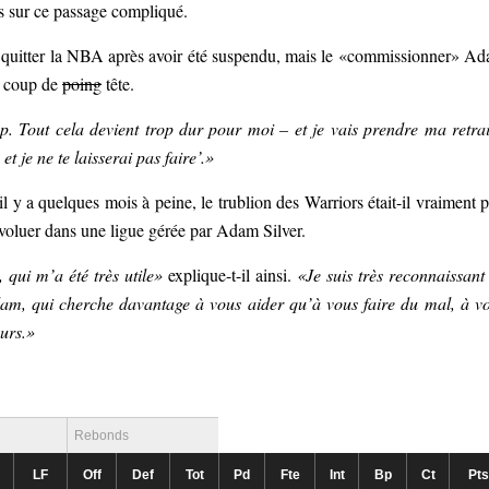
urs sur ce passage compliqué.
quitter la NBA après avoir été suspendu, mais le «commissionner» A
un coup de
poing
tête.
p. Tout cela devient trop dur pour moi – et je vais prendre ma retrai
 je ne te laisserai pas faire’.»
il y a quelques mois à peine, le trublion des Warriors était-il vraiment p
évoluer dans une ligue gérée par Adam Silver.
qui m’a été très utile»
explique-t-il ainsi.
«Je suis très reconnaissant
m, qui cherche davantage à vous aider qu’à vous faire du mal, à v
eurs.»
Rebonds
LF
Off
Def
Tot
Pd
Fte
Int
Bp
Ct
Pts