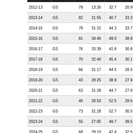
2012-13
GS
79
13:26
32.7
20.9
2013-14
GS
82
21:55
40.7
33.3
2014-15
GS
79
31:31
44.3
33.7
2015-16
GS
81
34:40
49.0
38.8
2016-17
GS
76
33:39
41.8
30.8
2017-18
GS
70
32:40
45.4
30.1
2018-19
GS
66
31:17
44.5
28.5
2019-20
GS
43
28:25
38.9
27.9
2020-21
GS
63
31:28
44.7
27.0
2021-22
GS
46
28:53
52.5
29.6
2022-23
GS
73
31:28
52.7
30.5
2023-24
GS
55
27:05
49.7
39.5
2024-25
GS
68
29:10
42.4
32.5