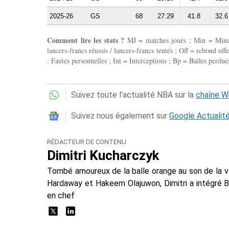
2025-26
GS
68
27:29
41.8
32.6
Comment lire les stats ?
MJ = matches joués ; Min = Minutes
lancers-francs réussis / lancers-francs tentés ; Off = rebond of
: Fautes personnelles ; Int = Interceptions ; Bp = Balles perdues
Suivez toute l'actualité NBA sur la
chaîne 
Suivez nous également sur
Google Actualit
RÉDACTEUR DE CONTENU
Dimitri Kucharczyk
Tombé amoureux de la balle orange au son de la 
Hardaway et Hakeem Olajuwon, Dimitri a intégré 
en chef