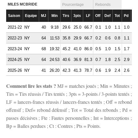
MILES MCBRIDE
Pourcentage
Rebonds
Saison
Equipe
MJ
Min
Tirs
3pts
LF
Off
Def
Tot
Pd
Fte
2021-22
NY
40
9:18
29.6
25.0
66.7
0.1
1.0
1.1
1.0
1.
2022-23
NY
64
11:53
35.8
29.9
66.7
0.2
0.6
0.8
1.1
0.
2023-24
NY
68
19:32
45.2
41.0
86.0
0.5
1.0
1.5
1.7
1.
2024-25
NY
64
24:53
40.6
36.9
81.3
0.7
1.8
2.5
2.9
1.
2025-26
NY
41
26:20
42.3
41.3
78.7
0.6
1.9
2.4
2.6
1.
Comment lire les stats ?
MJ = matches joués ; Min = Minutes ;
Tirs = Tirs réussis / Tirs tentés ; 3pts = 3-points / 3-points tentés ;
LF = lancers-francs réussis / lancers-francs tentés ; Off = rebond
offensif ; Def= rebond défensif ; Tot = Total des rebonds ; Pd =
passes décisives ; Fte : Fautes personnelles ; Int = Interceptions ;
Bp = Balles perdues ; Ct : Contres ; Pts = Points.