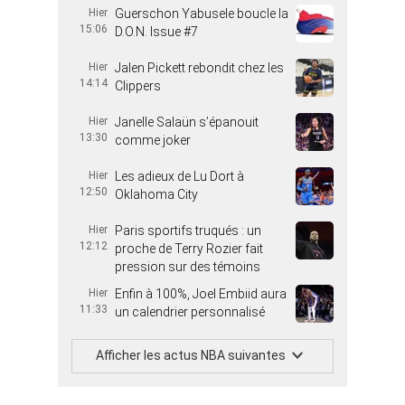
Hier
Guerschon Yabusele boucle la
15:06
D.O.N. Issue #7
Hier
Jalen Pickett rebondit chez les
14:14
Clippers
Hier
Janelle Salaün s’épanouit
13:30
comme joker
Hier
Les adieux de Lu Dort à
12:50
Oklahoma City
Hier
Paris sportifs truqués : un
12:12
proche de Terry Rozier fait
pression sur des témoins
Hier
Enfin à 100%, Joel Embiid aura
11:33
un calendrier personnalisé
Afficher les actus NBA suivantes