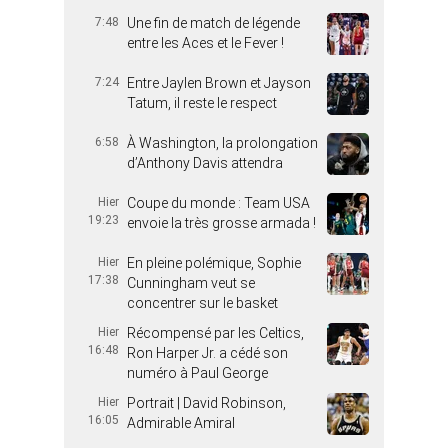
7:48
Une fin de match de légende
entre les Aces et le Fever !
7:24
Entre Jaylen Brown et Jayson
Tatum, il reste le respect
6:58
À Washington, la prolongation
d’Anthony Davis attendra
Hier
Coupe du monde : Team USA
19:23
envoie la très grosse armada !
Hier
En pleine polémique, Sophie
17:38
Cunningham veut se
concentrer sur le basket
Hier
Récompensé par les Celtics,
16:48
Ron Harper Jr. a cédé son
numéro à Paul George
Hier
Portrait | David Robinson,
16:05
Admirable Amiral