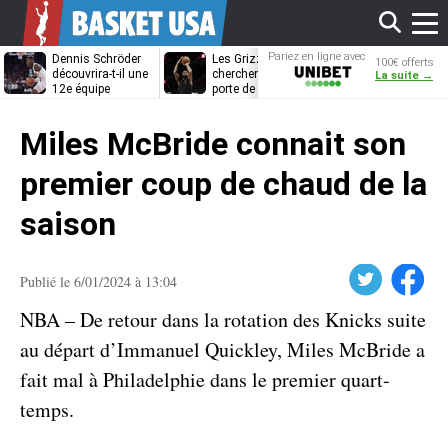
Affi
Pariez en ligne avec
Dennis Schröder
Les Grizzlies
Dwane Casey
100€ offerts
Unibet
découvrira-t-il une
cherchent déjà une
bientôt coach
La suite →
12e équipe
porte de sortie
Rome ?
différente ?
pour D’Angelo
le
Russell
Miles McBride connait son
men
premier coup de chaud de la
saison
Twitter
Facebook
Publié le 6/01/2024 à 13:04
NBA – De retour dans la rotation des Knicks suite
au départ d’Immanuel Quickley, Miles McBride a
fait mal à Philadelphie dans le premier quart-
temps.