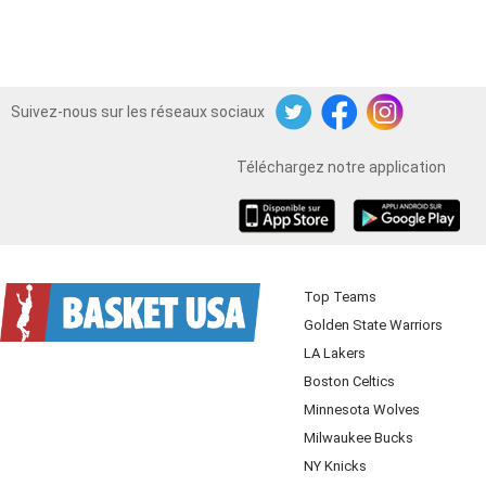
Suivez-nous sur les réseaux sociaux
Twitter
Facebook
Instagram
Téléchargez notre application
iOS
Android
Top Teams
Golden State Warriors
LA Lakers
Boston Celtics
Minnesota Wolves
Milwaukee Bucks
NY Knicks