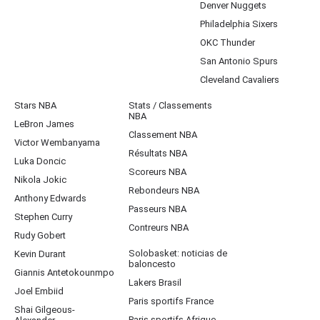
Denver Nuggets
Philadelphia Sixers
OKC Thunder
San Antonio Spurs
Cleveland Cavaliers
Stars NBA
Stats / Classements
NBA
LeBron James
Classement NBA
Victor Wembanyama
Résultats NBA
Luka Doncic
Scoreurs NBA
Nikola Jokic
Rebondeurs NBA
Anthony Edwards
Passeurs NBA
Stephen Curry
Contreurs NBA
Rudy Gobert
Solobasket: noticias de
Kevin Durant
baloncesto
Giannis Antetokounmpo
Lakers Brasil
Joel Embiid
Paris sportifs France
Shai Gilgeous-
Paris sportifs Afrique