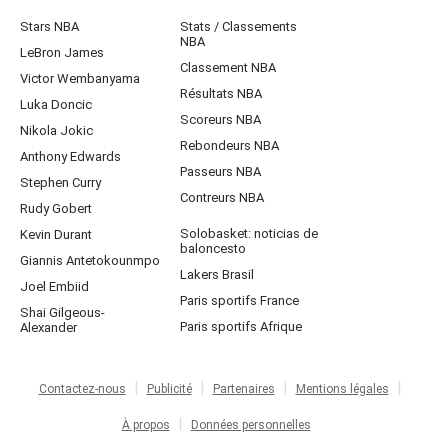
Stars NBA
Stats / Classements
NBA
LeBron James
Classement NBA
Victor Wembanyama
Résultats NBA
Luka Doncic
Scoreurs NBA
Nikola Jokic
Rebondeurs NBA
Anthony Edwards
Passeurs NBA
Stephen Curry
Contreurs NBA
Rudy Gobert
Solobasket: noticias de
Kevin Durant
baloncesto
Giannis Antetokounmpo
Lakers Brasil
Joel Embiid
Paris sportifs France
Shai Gilgeous-
Paris sportifs Afrique
Alexander
Contactez-nous
Publicité
Partenaires
Mentions légales
À propos
Données personnelles