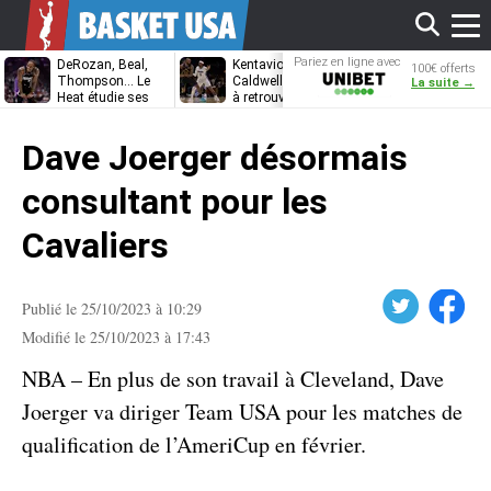
Affi
Pariez en ligne avec
DeRozan, Beal,
Kentavious
Jonathan
100€ offerts
Unibet
Thompson… Le
Caldwell-Pope prêt
Kuminga, le p
La suite →
Heat étudie ses
à retrouver LeBron
des Cavaliers
options
James à
le
Philadelphie ?
Dave Joerger désormais
men
consultant pour les
Cavaliers
Twitter
Facebook
Publié le 25/10/2023 à 10:29
Modifié le 25/10/2023 à 17:43
NBA – En plus de son travail à Cleveland, Dave
Joerger va diriger Team USA pour les matches de
qualification de l’AmeriCup en février.