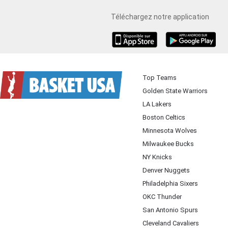
Téléchargez notre application
iOS
Android
Top Teams
Golden State Warriors
LA Lakers
Boston Celtics
Minnesota Wolves
Milwaukee Bucks
NY Knicks
Denver Nuggets
Philadelphia Sixers
OKC Thunder
San Antonio Spurs
Cleveland Cavaliers