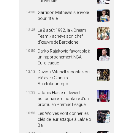
l’université
14:30
Garrison Mathews s’envole
pour l’Italie
13:45
Le 8 août 1992, la « Dream
Team » achève son chef
d’œuvre de Barcelone
10:50
Darko Rajakovic favorable à
un rapprochement NBA –
Euroleague
12:13
Davion Mitchell raconte son
été avec Giannis
Antetokounmpo
11:33
Udonis Haslem devient
actionnaire minoritaire d’un
promu en Premier League
10:58
Les Wolves vont donner les
clés de leur attaque à LaMelo
Ball