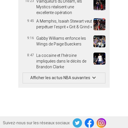
10:23
Vainqueurs du Dream, les
Mystics réalisent une
excellente opération
9:45
A Memphis, Isaiah Stewart veut
perpétuer l’esprit « Grit & Grind »
9:16
Gabby Williams enfonce les
Wings de Paige Bueckers
8:47
La cocaïne et l’héroïne
impliquées dans le décès de
Brandon Clarke
Afficher les actus NBA suivantes
Suivez-nous sur les réseaux sociaux
Twitter
Facebook
Instagram