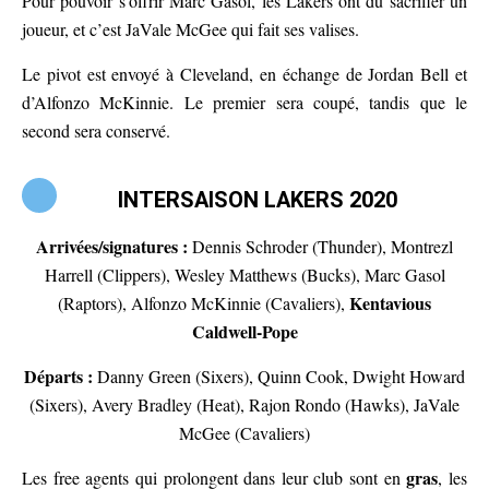
Pour pouvoir s’offrir Marc Gasol, les Lakers ont dû sacrifier un
joueur, et c’est JaVale McGee qui fait ses valises.
Le pivot est envoyé à Cleveland, en échange de Jordan Bell et
d’Alfonzo McKinnie. Le premier sera coupé, tandis que le
second sera conservé.
INTERSAISON LAKERS 2020
Arrivées/signatures :
Dennis Schroder (Thunder), Montrezl
Harrell (Clippers), Wesley Matthews (Bucks), Marc Gasol
Kentavious
(Raptors), Alfonzo McKinnie (Cavaliers),
Caldwell-Pope
Départs :
Danny Green (Sixers), Quinn Cook, Dwight Howard
(Sixers), Avery Bradley (Heat), Rajon Rondo (Hawks), JaVale
McGee (Cavaliers)
gras
Les free agents qui prolongent dans leur club sont en
, les