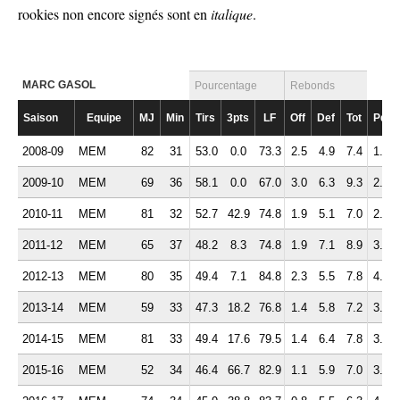
rookies non encore signés sont en
italique
.
MARC GASOL
Pourcentage
Rebonds
Saison
Equipe
MJ
Min
Tirs
3pts
LF
Off
Def
Tot
Pd
2008-09
MEM
82
31
53.0
0.0
73.3
2.5
4.9
7.4
1.7
2009-10
MEM
69
36
58.1
0.0
67.0
3.0
6.3
9.3
2.4
2010-11
MEM
81
32
52.7
42.9
74.8
1.9
5.1
7.0
2.5
2011-12
MEM
65
37
48.2
8.3
74.8
1.9
7.1
8.9
3.1
2012-13
MEM
80
35
49.4
7.1
84.8
2.3
5.5
7.8
4.0
2013-14
MEM
59
33
47.3
18.2
76.8
1.4
5.8
7.2
3.6
2014-15
MEM
81
33
49.4
17.6
79.5
1.4
6.4
7.8
3.8
2015-16
MEM
52
34
46.4
66.7
82.9
1.1
5.9
7.0
3.8