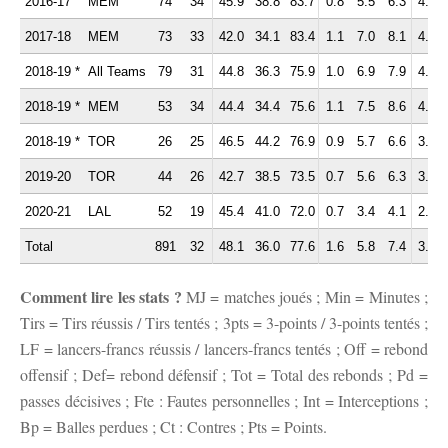
2016-17
MEM
74
34
45.9
38.8
83.7
0.8
5.5
6.3
4.6
2017-18
MEM
73
33
42.0
34.1
83.4
1.1
7.0
8.1
4.2
2018-19 *
All Teams
79
31
44.8
36.3
75.9
1.0
6.9
7.9
4.4
2018-19 *
MEM
53
34
44.4
34.4
75.6
1.1
7.5
8.6
4.7
2018-19 *
TOR
26
25
46.5
44.2
76.9
0.9
5.7
6.6
3.9
2019-20
TOR
44
26
42.7
38.5
73.5
0.7
5.6
6.3
3.3
2020-21
LAL
52
19
45.4
41.0
72.0
0.7
3.4
4.1
2.1
Total
891
32
48.1
36.0
77.6
1.6
5.8
7.4
3.4
Comment lire les stats ?
MJ = matches joués ; Min = Minutes ;
Tirs = Tirs réussis / Tirs tentés ; 3pts = 3-points / 3-points tentés ;
LF = lancers-francs réussis / lancers-francs tentés ; Off = rebond
offensif ; Def= rebond défensif ; Tot = Total des rebonds ; Pd =
passes décisives ; Fte : Fautes personnelles ; Int = Interceptions ;
Bp = Balles perdues ; Ct : Contres ; Pts = Points.