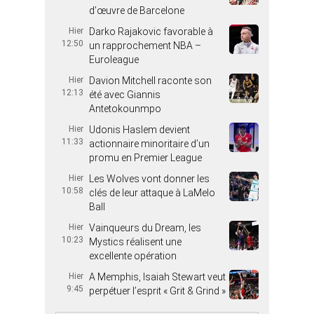
d’œuvre de Barcelone
Hier
Darko Rajakovic favorable à
12:50
un rapprochement NBA –
Euroleague
Hier
Davion Mitchell raconte son
12:13
été avec Giannis
Antetokounmpo
Hier
Udonis Haslem devient
11:33
actionnaire minoritaire d’un
promu en Premier League
Hier
Les Wolves vont donner les
10:58
clés de leur attaque à LaMelo
Ball
Hier
Vainqueurs du Dream, les
10:23
Mystics réalisent une
excellente opération
Hier
A Memphis, Isaiah Stewart veut
9:45
perpétuer l’esprit « Grit & Grind »