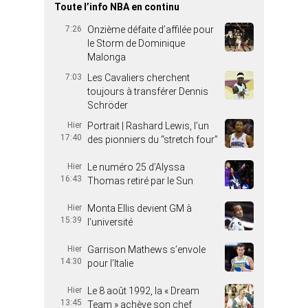
Toute l’info NBA en continu
7:26
Onzième défaite d’affilée pour
le Storm de Dominique
Malonga
7:03
Les Cavaliers cherchent
toujours à transférer Dennis
Schröder
Hier
Portrait | Rashard Lewis, l’un
17:40
des pionniers du “stretch four”
Hier
Le numéro 25 d’Alyssa
16:43
Thomas retiré par le Sun
Hier
Monta Ellis devient GM à
15:39
l’université
Hier
Garrison Mathews s’envole
14:30
pour l’Italie
Hier
Le 8 août 1992, la « Dream
13:45
Team » achève son chef