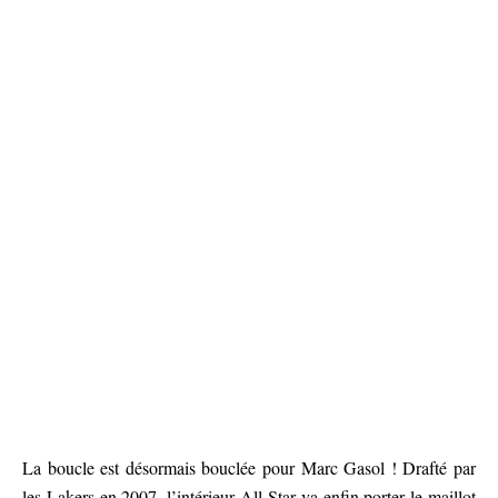
La boucle est désormais bouclée pour Marc Gasol ! Drafté par
les Lakers en 2007, l’intérieur All-Star va enfin porter le maillot