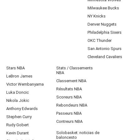
Milwaukee Bucks
NY Knicks
Denver Nuggets
Philadelphia Sixers
OKC Thunder
San Antonio Spurs
Cleveland Cavaliers
Stars NBA
Stats / Classements
NBA
LeBron James
Classement NBA
Victor Wembanyama
Résultats NBA
Luka Doncic
Scoreurs NBA
Nikola Jokic
Rebondeurs NBA
Anthony Edwards
Passeurs NBA
Stephen Curry
Contreurs NBA
Rudy Gobert
Solobasket: noticias de
Kevin Durant
baloncesto