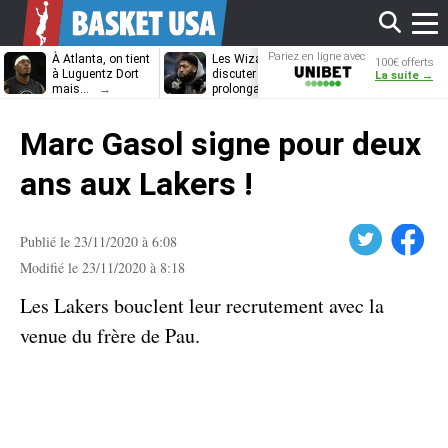
Affi
Pariez en ligne avec
À Atlanta, on tient
Les Wizards vont
Dennis Schrö
100€ offerts
Unibet
à Luguentz Dort
discuter
découvrira-t-il
La suite →
mais…
prolongation avec
12e équipe
Anthony Davis
différente ?
le
Marc Gasol signe pour deux
men
ans aux Lakers !
Twitter
Facebook
Publié le 23/11/2020 à 6:08
Modifié le 23/11/2020 à 8:18
Les Lakers bouclent leur recrutement avec la
venue du frère de Pau.