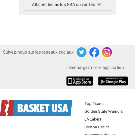
Afficher les actus NBA suivantes
Suivez-nous sur les réseaux sociaux
Twitter
Facebook
Instagram
Téléchargez notre application
iOS
Android
Top Teams
Golden State Warriors
LA Lakers
Boston Celtics
Minnesota Wolves