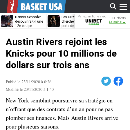
Affi
Pariez en ligne avec
Dennis Schröder
Les Grizzlies
Dwane Casey
100€ offerts
Unibet
découvrira-t-il une
cherchent déjà une
bientôt coach
La suite →
12e équipe
porte de sortie
Rome ?
différente ?
pour D’Angelo
le
Russell
Austin Rivers rejoint les
men
Knicks pour 10 millions de
dollars sur trois ans
Twitter
Facebook
Publié le 23/11/2020 à 0:26
Modifié le 23/11/2020 à 1:40
New York semblait poursuivre sa stratégie en
n’offrant que des contrats d’un an pour ne pas
plomber ses finances. Mais Austin Rivers arrive
pour plusieurs saisons.