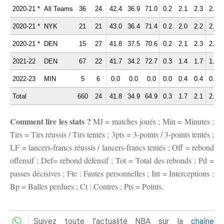
2020-21 *
All Teams
36
24
42.4
36.9
71.0
0.2
2.1
2.3
2.3
2020-21 *
NYK
21
21
43.0
36.4
71.4
0.2
2.0
2.2
2.0
2020-21 *
DEN
15
27
41.8
37.5
70.6
0.2
2.1
2.3
2.6
2021-22
DEN
67
22
41.7
34.2
72.7
0.3
1.4
1.7
1.3
2022-23
MIN
5
6
0.0
0.0
0.0
0.0
0.4
0.4
0.2
Total
660
24
41.8
34.9
64.9
0.3
1.7
2.1
2.2
Comment lire les stats ?
MJ = matches joués ; Min = Minutes ;
Tirs = Tirs réussis / Tirs tentés ; 3pts = 3-points / 3-points tentés ;
LF = lancers-francs réussis / lancers-francs tentés ; Off = rebond
offensif ; Def= rebond défensif ; Tot = Total des rebonds ; Pd =
passes décisives ; Fte : Fautes personnelles ; Int = Interceptions ;
Bp = Balles perdues ; Ct : Contres ; Pts = Points.
Suivez toute l'actualité NBA sur la
chaîne