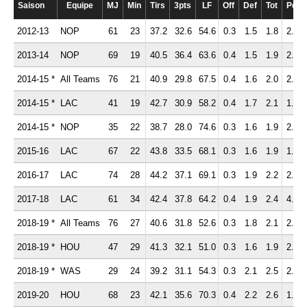
Saison
Equipe
MJ
Min
Tirs
3pts
LF
Off
Def
Tot
Pd
2012-13
NOP
61
23
37.2
32.6
54.6
0.3
1.5
1.8
2.1
2013-14
NOP
69
19
40.5
36.4
63.6
0.4
1.5
1.9
2.3
2014-15 *
All Teams
76
21
40.9
29.8
67.5
0.4
1.6
2.0
2.0
2014-15 *
LAC
41
19
42.7
30.9
58.2
0.4
1.7
2.1
1.7
2014-15 *
NOP
35
22
38.7
28.0
74.6
0.3
1.6
1.9
2.5
2015-16
LAC
67
22
43.8
33.5
68.1
0.3
1.6
1.9
1.5
2016-17
LAC
74
28
44.2
37.1
69.1
0.3
1.9
2.2
2.8
2017-18
LAC
61
34
42.4
37.8
64.2
0.4
1.9
2.4
4.0
2018-19 *
All Teams
76
27
40.6
31.8
52.6
0.3
1.8
2.1
2.2
2018-19 *
HOU
47
29
41.3
32.1
51.0
0.3
1.6
1.9
2.3
2018-19 *
WAS
29
24
39.2
31.1
54.3
0.3
2.1
2.5
2.0
2019-20
HOU
68
23
42.1
35.6
70.3
0.4
2.2
2.6
1.7