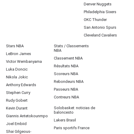
Denver Nuggets
Philadelphia Sixers
OKC Thunder
San Antonio Spurs
Cleveland Cavaliers
Stars NBA
Stats / Classements
NBA
LeBron James
Classement NBA
Victor Wembanyama
Résultats NBA
Luka Doncic
Scoreurs NBA
Nikola Jokic
Rebondeurs NBA
Anthony Edwards
Passeurs NBA
Stephen Curry
Contreurs NBA
Rudy Gobert
Solobasket: noticias de
Kevin Durant
baloncesto
Giannis Antetokounmpo
Lakers Brasil
Joel Embiid
Paris sportifs France
Shai Gilgeous-