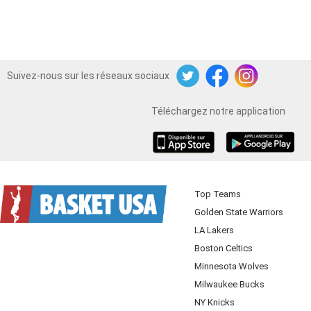
Suivez-nous sur les réseaux sociaux
Twitter
Facebook
Instagram
Téléchargez notre application
iOS
Android
Top Teams
Golden State Warriors
LA Lakers
Boston Celtics
Minnesota Wolves
Milwaukee Bucks
NY Knicks