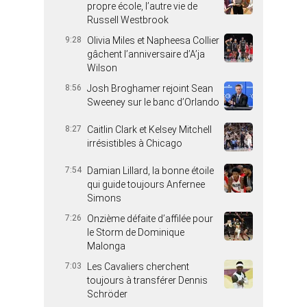
propre école, l’autre vie de
Russell Westbrook
9:28
Olivia Miles et Napheesa Collier
gâchent l’anniversaire d’A’ja
Wilson
8:56
Josh Broghamer rejoint Sean
Sweeney sur le banc d’Orlando
8:27
Caitlin Clark et Kelsey Mitchell
irrésistibles à Chicago
7:54
Damian Lillard, la bonne étoile
qui guide toujours Anfernee
Simons
7:26
Onzième défaite d’affilée pour
le Storm de Dominique
Malonga
7:03
Les Cavaliers cherchent
toujours à transférer Dennis
Schröder