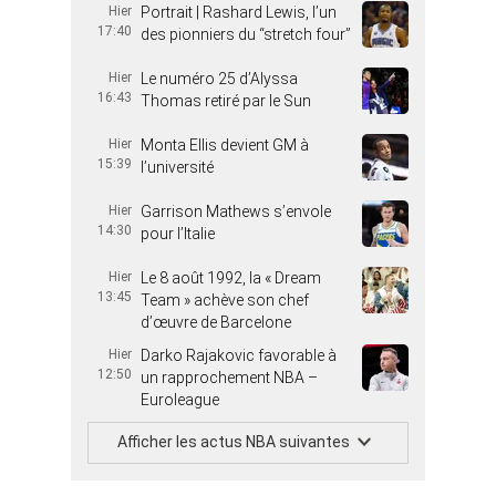
Hier
Portrait | Rashard Lewis, l’un
17:40
des pionniers du “stretch four”
Hier
Le numéro 25 d’Alyssa
16:43
Thomas retiré par le Sun
Hier
Monta Ellis devient GM à
15:39
l’université
Hier
Garrison Mathews s’envole
14:30
pour l’Italie
Hier
Le 8 août 1992, la « Dream
13:45
Team » achève son chef
d’œuvre de Barcelone
Hier
Darko Rajakovic favorable à
12:50
un rapprochement NBA –
Euroleague
Afficher les actus NBA suivantes