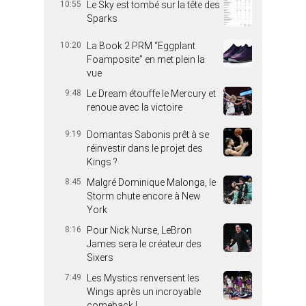
10:55
Le Sky est tombé sur la tête des
Sparks
10:20
La Book 2 PRM “Eggplant
Foamposite” en met plein la
vue
9:48
Le Dream étouffe le Mercury et
renoue avec la victoire
9:19
Domantas Sabonis prêt à se
réinvestir dans le projet des
Kings ?
8:45
Malgré Dominique Malonga, le
Storm chute encore à New
York
8:16
Pour Nick Nurse, LeBron
James sera le créateur des
Sixers
7:49
Les Mystics renversent les
Wings après un incroyable
comeback !