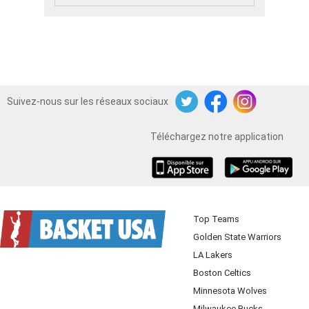
Suivez-nous sur les réseaux sociaux
Twitter
Facebook
Instagram
Téléchargez notre application
iOS
Android
Top Teams
Golden State Warriors
LA Lakers
Boston Celtics
Minnesota Wolves
Milwaukee Bucks