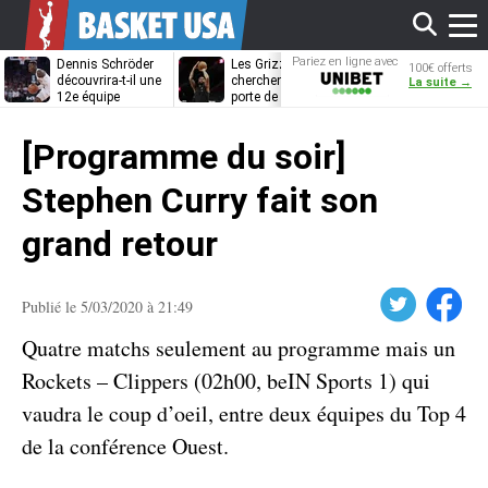
Affi
Pariez en ligne avec
Dennis Schröder
Les Grizzlies
Dwane Casey
100€ offerts
Unibet
découvrira-t-il une
cherchent déjà une
bientôt coach
La suite →
12e équipe
porte de sortie
Rome ?
différente ?
pour D’Angelo
le
Russell
[Programme du soir]
men
Stephen Curry fait son
grand retour
Twitter
Facebook
Publié le 5/03/2020 à 21:49
Quatre matchs seulement au programme mais un
Rockets – Clippers (02h00, beIN Sports 1) qui
vaudra le coup d’oeil, entre deux équipes du Top 4
de la conférence Ouest.