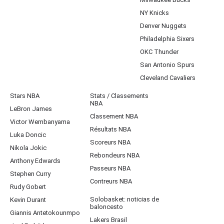
NY Knicks
Denver Nuggets
Philadelphia Sixers
OKC Thunder
San Antonio Spurs
Cleveland Cavaliers
Stars NBA
Stats / Classements
NBA
LeBron James
Classement NBA
Victor Wembanyama
Résultats NBA
Luka Doncic
Scoreurs NBA
Nikola Jokic
Rebondeurs NBA
Anthony Edwards
Passeurs NBA
Stephen Curry
Contreurs NBA
Rudy Gobert
Solobasket: noticias de
Kevin Durant
baloncesto
Giannis Antetokounmpo
Lakers Brasil