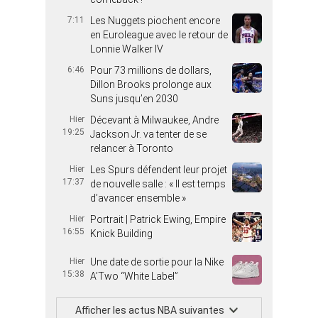
7:11
Les Nuggets piochent encore
en Euroleague avec le retour de
Lonnie Walker IV
6:46
Pour 73 millions de dollars,
Dillon Brooks prolonge aux
Suns jusqu’en 2030
Hier
Décevant à Milwaukee, Andre
19:25
Jackson Jr. va tenter de se
relancer à Toronto
Hier
Les Spurs défendent leur projet
17:37
de nouvelle salle : « Il est temps
d’avancer ensemble »
Hier
Portrait | Patrick Ewing, Empire
16:55
Knick Building
Hier
Une date de sortie pour la Nike
15:38
A’Two “White Label”
Afficher les actus NBA suivantes