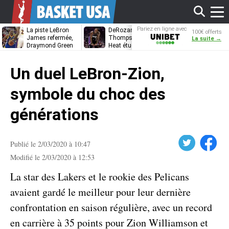
Affi
Pariez en ligne avec
La piste LeBron
DeRozan, Beal,
Kentavious
100€ offerts
Unibet
James refermée,
Thompson… Le
Caldwell-Pope
La suite →
Draymond Green
Heat étudie ses
à retrouver L
va pouvoir rempiler
options
James à
le
à Golden State
Philadelphie ?
Un duel LeBron-Zion,
men
symbole du choc des
générations
Twitter
Facebook
Publié le 2/03/2020 à 10:47
Modifié le 2/03/2020 à 12:53
La star des Lakers et le rookie des Pelicans
avaient gardé le meilleur pour leur dernière
confrontation en saison régulière, avec un record
en carrière à 35 points pour Zion Williamson et