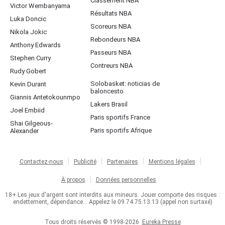
Classement NBA
Victor Wembanyama
Résultats NBA
Luka Doncic
Scoreurs NBA
Nikola Jokic
Rebondeurs NBA
Anthony Edwards
Passeurs NBA
Stephen Curry
Contreurs NBA
Rudy Gobert
Solobasket: noticias de
Kevin Durant
baloncesto
Giannis Antetokounmpo
Lakers Brasil
Joel Embiid
Paris sportifs France
Shai Gilgeous-
Paris sportifs Afrique
Alexander
Contactez-nous
Publicité
Partenaires
Mentions légales
À propos
Données personnelles
18+ Les jeux d'argent sont interdits aux mineurs. Jouer comporte des risques :
endettement, dépendance... Appelez le 09.74.75.13.13 (appel non surtaxé)
Tous droits réservés © 1998-2026
Eureka Presse