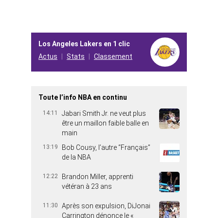
Los Angeles Lakers en 1 clic
Actus
Stats
Classement
Toute l’info NBA en continu
14:11
Jabari Smith Jr. ne veut plus
être un maillon faible balle en
main
13:19
Bob Cousy, l’autre “Français”
de la NBA
12:22
Brandon Miller, apprenti
vétéran à 23 ans
11:30
Après son expulsion, DiJonai
Carrington dénonce le «