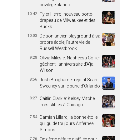
privilège blanc »
10:42
Tyler Herro, nouveau porte-
drapeau de Milwaukee et des
Bucks
10:03
De son ancien playground à sa
propre école, l’autre vie de
Russell Westbrook
9:28
Olivia Miles et Napheesa Collier
gâchent l’anniversaire d’A’ja
Wilson
8:56
Josh Broghamer rejoint Sean
Sweeney sur le banc d’Orlando
8:27
Caitlin Clark et Kelsey Mitchell
irrésistibles à Chicago
7:54
Damian Lillard, la bonne étoile
qui guide toujours Anfernee
Simons
7:26
Onzième défaite d’affilée pour