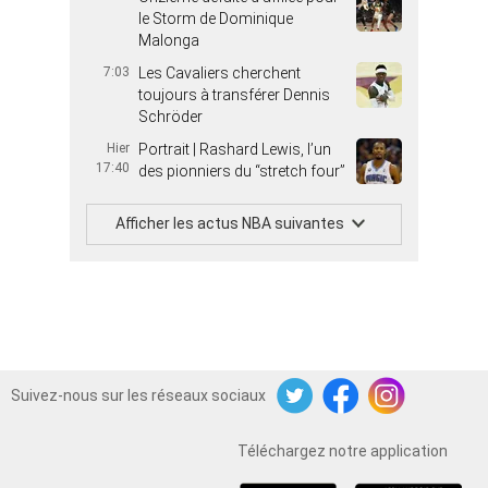
le Storm de Dominique
Malonga
7:03
Les Cavaliers cherchent
toujours à transférer Dennis
Schröder
Hier
Portrait | Rashard Lewis, l’un
17:40
des pionniers du “stretch four”
Afficher les actus NBA suivantes
Suivez-nous sur les réseaux sociaux
Twitter
Facebook
Instagram
Téléchargez notre application