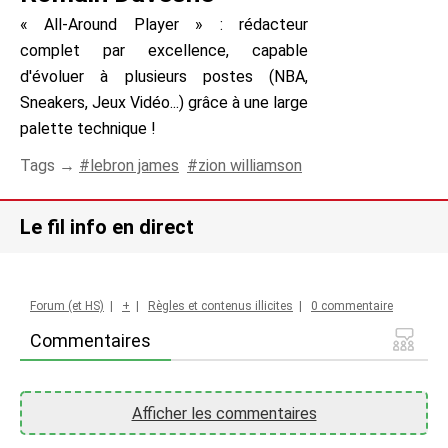
« All-Around Player » : rédacteur
complet par excellence, capable
d'évoluer à plusieurs postes (NBA,
Sneakers, Jeux Vidéo...) grâce à une large
palette technique !
Tags →
lebron james
zion williamson
Le fil info en direct
Forum (et HS)
|
+
|
Règles et contenus illicites
|
0 commentaire
Commentaires
Afficher les commentaires