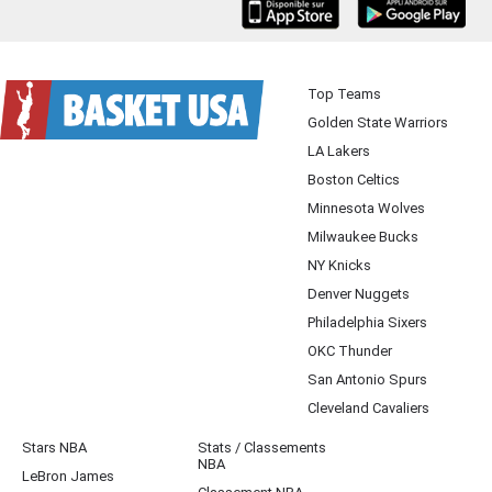
iOS
Android
Top Teams
Golden State Warriors
LA Lakers
Boston Celtics
Minnesota Wolves
Milwaukee Bucks
NY Knicks
Denver Nuggets
Philadelphia Sixers
OKC Thunder
San Antonio Spurs
Cleveland Cavaliers
Stars NBA
Stats / Classements
NBA
LeBron James