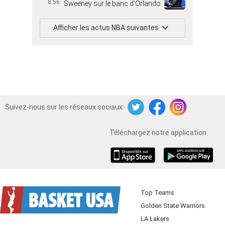
8:56
Sweeney sur le banc d’Orlando
Afficher les actus NBA suivantes
Suivez-nous sur les réseaux sociaux
Twitter
Facebook
Instagram
Téléchargez notre application
iOS
Android
Top Teams
Golden State Warriors
LA Lakers