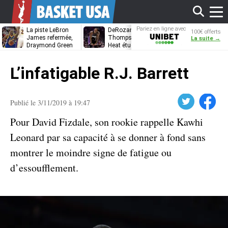
Affi
Pariez en ligne avec
La piste LeBron
DeRozan, Beal,
Kentavious
100€ offerts
Unibet
James refermée,
Thompson… Le
Caldwell-Pope
La suite →
Draymond Green
Heat étudie ses
à retrouver L
va pouvoir rempiler
options
James à
le
à Golden State
Philadelphie ?
L’infatigable R.J. Barrett
men
Twitter
Facebook
Publié le 3/11/2019 à 19:47
Pour David Fizdale, son rookie rappelle Kawhi
Leonard par sa capacité à se donner à fond sans
montrer le moindre signe de fatigue ou
d’essoufflement.