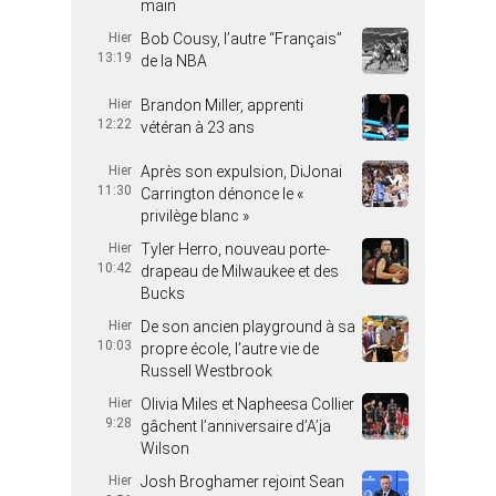
main
Hier
Bob Cousy, l’autre “Français”
13:19
de la NBA
Hier
Brandon Miller, apprenti
12:22
vétéran à 23 ans
Hier
Après son expulsion, DiJonai
11:30
Carrington dénonce le «
privilège blanc »
Hier
Tyler Herro, nouveau porte-
10:42
drapeau de Milwaukee et des
Bucks
Hier
De son ancien playground à sa
10:03
propre école, l’autre vie de
Russell Westbrook
Hier
Olivia Miles et Napheesa Collier
9:28
gâchent l’anniversaire d’A’ja
Wilson
Hier
Josh Broghamer rejoint Sean