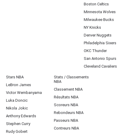
Boston Celtics
Minnesota Wolves
Milwaukee Bucks
NY Knicks
Denver Nuggets
Philadelphia Sixers
OKC Thunder
San Antonio Spurs
Cleveland Cavaliers
Stars NBA
Stats / Classements
NBA
LeBron James
Classement NBA
Victor Wembanyama
Résultats NBA
Luka Doncic
Scoreurs NBA
Nikola Jokic
Rebondeurs NBA
Anthony Edwards
Passeurs NBA
Stephen Curry
Contreurs NBA
Rudy Gobert