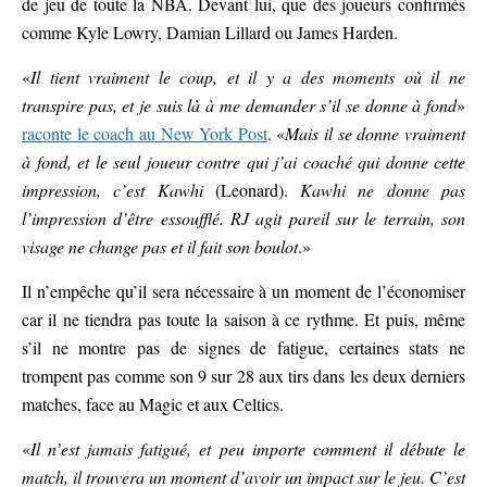
de jeu de toute la NBA. Devant lui, que des joueurs confirmés
comme Kyle Lowry, Damian Lillard ou James Harden.
«
Il tient vraiment le coup, et il y a des moments où il ne
transpire pas, et je suis là à me demander s’il se donne à fond
»
raconte le coach au New York Post
. «
Mais il se donne vraiment
à fond, et le seul joueur contre qui j’ai coaché qui donne cette
impression, c’est Kawhi
(Leonard).
Kawhi ne donne pas
l’impression d’être essoufflé. RJ agit pareil sur le terrain, son
visage ne change pas et il fait son boulot
.»
Il n’empêche qu’il sera nécessaire à un moment de l’économiser
car il ne tiendra pas toute la saison à ce rythme. Et puis, même
s’il ne montre pas de signes de fatigue, certaines stats ne
trompent pas comme son 9 sur 28 aux tirs dans les deux derniers
matches, face au Magic et aux Celtics.
«
Il n’est jamais fatigué, et peu importe comment il débute le
match, il trouvera un moment d’avoir un impact sur le jeu. C’est