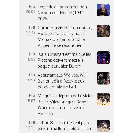
Hier
Légende du coaching, Don
20:09
Nelson est décédé (1940-
2026)
Hier
Comme la vie est trop courte,
17:46
Horace Grant demande à
Michael Jordan et Scottie
Pippen de se réconcilier
Hier
Isaiah Stewart estime que les
16:55
Pistons doivent mettre le
paquet sur Jalen Duren
Hier
Assistant aux Wolves, Will
15:54
Barton déjà à l’œuvre aux
côtés de LaMelo Ball
Hier
Malgré les départs de LaMelo
15:07
Ball et Miles Bridges, Coby
White croit aux nouveaux
Hornets
Hier
Jabari Smith Jr. ne veut plus
14:11
être un maillon faible balle en