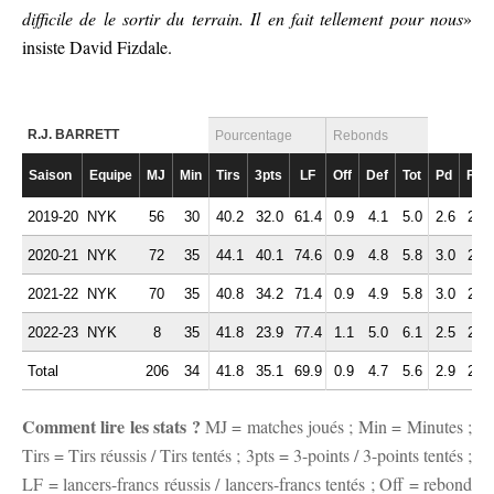
difficile de le sortir du terrain. Il en fait tellement pour nous
»
insiste David Fizdale.
R.J. BARRETT
Pourcentage
Rebonds
Saison
Equipe
MJ
Min
Tirs
3pts
LF
Off
Def
Tot
Pd
Fte
2019-20
NYK
56
30
40.2
32.0
61.4
0.9
4.1
5.0
2.6
2.2
2020-21
NYK
72
35
44.1
40.1
74.6
0.9
4.8
5.8
3.0
2.6
2021-22
NYK
70
35
40.8
34.2
71.4
0.9
4.9
5.8
3.0
2.0
2022-23
NYK
8
35
41.8
23.9
77.4
1.1
5.0
6.1
2.5
2.0
Total
206
34
41.8
35.1
69.9
0.9
4.7
5.6
2.9
2.3
Comment lire les stats ?
MJ = matches joués ; Min = Minutes ;
Tirs = Tirs réussis / Tirs tentés ; 3pts = 3-points / 3-points tentés ;
LF = lancers-francs réussis / lancers-francs tentés ; Off = rebond