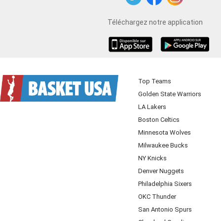
Twitter
Facebook
Instagram
Téléchargez notre application
iOS
Android
Top Teams
Golden State Warriors
LA Lakers
Boston Celtics
Minnesota Wolves
Milwaukee Bucks
NY Knicks
Denver Nuggets
Philadelphia Sixers
OKC Thunder
San Antonio Spurs