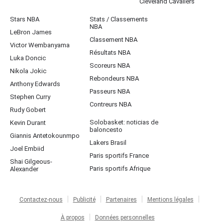
Cleveland Cavaliers
Stars NBA
Stats / Classements
NBA
LeBron James
Classement NBA
Victor Wembanyama
Résultats NBA
Luka Doncic
Scoreurs NBA
Nikola Jokic
Rebondeurs NBA
Anthony Edwards
Passeurs NBA
Stephen Curry
Contreurs NBA
Rudy Gobert
Solobasket: noticias de
Kevin Durant
baloncesto
Giannis Antetokounmpo
Lakers Brasil
Joel Embiid
Paris sportifs France
Shai Gilgeous-
Paris sportifs Afrique
Alexander
Contactez-nous
Publicité
Partenaires
Mentions légales
À propos
Données personnelles