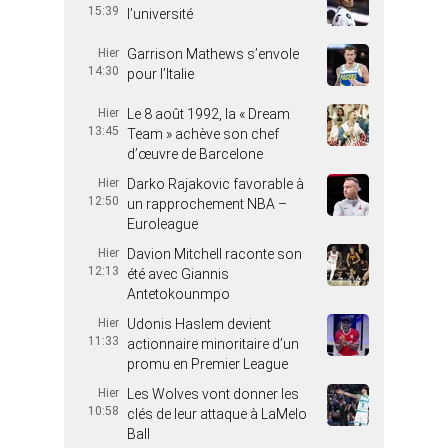
15:39
l’université
Hier
Garrison Mathews s’envole
14:30
pour l’Italie
Hier
Le 8 août 1992, la « Dream
13:45
Team » achève son chef
d’œuvre de Barcelone
Hier
Darko Rajakovic favorable à
12:50
un rapprochement NBA –
Euroleague
Hier
Davion Mitchell raconte son
12:13
été avec Giannis
Antetokounmpo
Hier
Udonis Haslem devient
11:33
actionnaire minoritaire d’un
promu en Premier League
Hier
Les Wolves vont donner les
10:58
clés de leur attaque à LaMelo
Ball