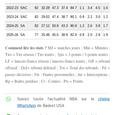
2022-23
SAC
82
32:28
47.3
37.4
84.7
1.1
3.4
4.5
1.6
1.
2023-24
SAC
82
29:02
47.4
38.7
80.1
0.8
2.2
3.0
1.2
1.
2024-25
SA
82
27:12
50.8
43.3
80.9
1.2
2.6
3.8
1.7
0.
2025-26
SA
77
25:48
45.6
38.8
82.9
0.8
2.0
2.8
1.9
1.
Comment lire les stats ?
MJ = matches joués ; Min = Minutes ;
Tirs = Tirs réussis / Tirs tentés ; 3pts = 3-points / 3-points tentés ;
LF = lancers-francs réussis / lancers-francs tentés ; Off = rebond
offensif ; Def= rebond défensif ; Tot = Total des rebonds ; Pd =
passes décisives ; Fte : Fautes personnelles ; Int = Interceptions ;
Bp = Balles perdues ; Ct : Contres ; Pts = Points.
Suivez toute l'actualité NBA sur la
chaîne
WhatsApp
de Basket USA