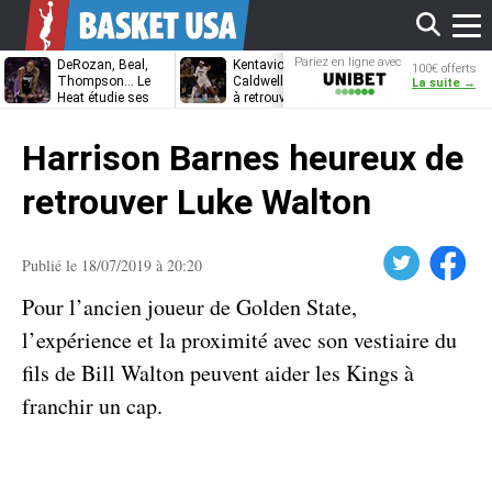
Affi
Pariez en ligne avec
DeRozan, Beal,
Kentavious
Jonathan
100€ offerts
Unibet
Thompson… Le
Caldwell-Pope prêt
Kuminga, le p
La suite →
Heat étudie ses
à retrouver LeBron
des Cavaliers
options
James à
le
Philadelphie ?
Harrison Barnes heureux de
men
retrouver Luke Walton
Twitter
Facebook
Publié le 18/07/2019 à 20:20
Pour l’ancien joueur de Golden State,
l’expérience et la proximité avec son vestiaire du
fils de Bill Walton peuvent aider les Kings à
franchir un cap.