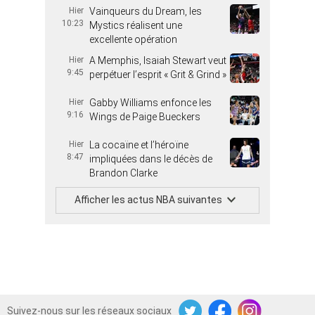
Hier
Vainqueurs du Dream, les
10:23
Mystics réalisent une
excellente opération
Hier
A Memphis, Isaiah Stewart veut
9:45
perpétuer l’esprit « Grit & Grind »
Hier
Gabby Williams enfonce les
9:16
Wings de Paige Bueckers
Hier
La cocaïne et l’héroïne
8:47
impliquées dans le décès de
Brandon Clarke
Afficher les actus NBA suivantes
Suivez-nous sur les réseaux sociaux