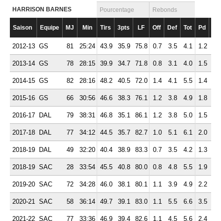
HARRISON BARNES
Pourcentage
Rebonds
Saison
Equipe
MJ
Min
Tirs
3pts
LF
Off
Def
Tot
Pd
Fte
2012-13
GS
81
25:24
43.9
35.9
75.8
0.7
3.5
4.1
1.2
1.
2013-14
GS
78
28:15
39.9
34.7
71.8
0.8
3.1
4.0
1.5
2.
2014-15
GS
82
28:16
48.2
40.5
72.0
1.4
4.1
5.5
1.4
1.
2015-16
GS
66
30:56
46.6
38.3
76.1
1.2
3.8
4.9
1.8
2.
2016-17
DAL
79
38:31
46.8
35.1
86.1
1.2
3.8
5.0
1.5
1.
2017-18
DAL
77
34:12
44.5
35.7
82.7
1.0
5.1
6.1
2.0
1.
2018-19
DAL
49
32:20
40.4
38.9
83.3
0.7
3.5
4.2
1.3
1.
2018-19
SAC
28
33:54
45.5
40.8
80.0
0.8
4.8
5.5
1.9
1.
2019-20
SAC
72
34:28
46.0
38.1
80.1
1.1
3.9
4.9
2.2
1.
2020-21
SAC
58
36:14
49.7
39.1
83.0
1.1
5.5
6.6
3.5
1.
2021-22
SAC
77
33:36
46.9
39.4
82.6
1.1
4.5
5.6
2.4
1.