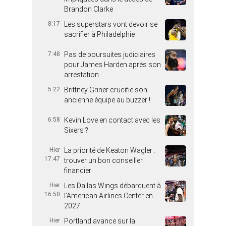
Brandon Clarke
8:17
Les superstars vont devoir se
sacrifier à Philadelphie
7:48
Pas de poursuites judiciaires
pour James Harden après son
arrestation
5:22
Brittney Griner crucifie son
ancienne équipe au buzzer !
6:58
Kevin Love en contact avec les
Sixers ?
Hier
La priorité de Keaton Wagler :
17:47
trouver un bon conseiller
financier
Hier
Les Dallas Wings débarquent à
16:50
l’American Airlines Center en
2027
Hier
Portland avance sur la