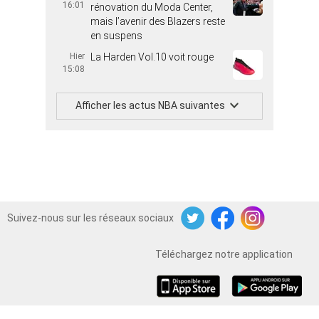
16:01
rénovation du Moda Center,
mais l’avenir des Blazers reste
en suspens
Hier
La Harden Vol.10 voit rouge
15:08
Afficher les actus NBA suivantes
Suivez-nous sur les réseaux sociaux
Twitter
Facebook
Instagram
Téléchargez notre application
iOS
Android