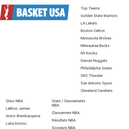
Top Teams
Golden State Warriors
LA Lakers
Boston Celtics
Minnesota Wolves
Milwaukee Bucks
NY Knicks
Denver Nuggets
Philadelphia Sixers
OKC Thunder
San Antonio Spurs
Cleveland Cavaliers
Stars NBA
Stats / Classements
NBA
LeBron James
Classement NBA
Victor Wembanyama
Résultats NBA
Luka Doncic
Scoreurs NBA