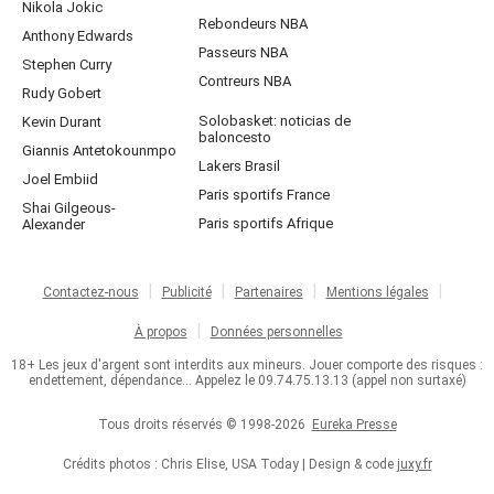
Nikola Jokic
Rebondeurs NBA
Anthony Edwards
Passeurs NBA
Stephen Curry
Contreurs NBA
Rudy Gobert
Solobasket: noticias de
Kevin Durant
baloncesto
Giannis Antetokounmpo
Lakers Brasil
Joel Embiid
Paris sportifs France
Shai Gilgeous-
Paris sportifs Afrique
Alexander
Contactez-nous
Publicité
Partenaires
Mentions légales
À propos
Données personnelles
18+ Les jeux d'argent sont interdits aux mineurs. Jouer comporte des risques :
endettement, dépendance... Appelez le 09.74.75.13.13 (appel non surtaxé)
Tous droits réservés © 1998-2026
Eureka Presse
Crédits photos : Chris Elise, USA Today | Design & code
juxy.fr