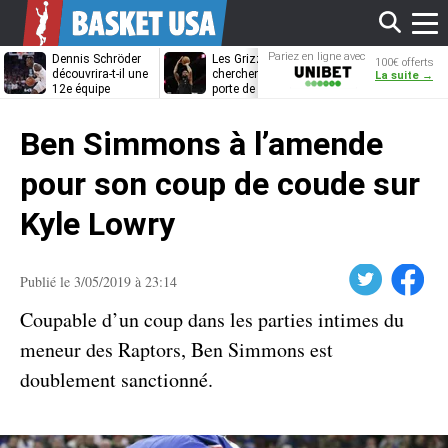
Affi
Pariez en ligne avec
Dennis Schröder
Les Grizzlies
Dwane Casey
100€ offerts
Unibet
découvrira-t-il une
cherchent déjà une
bientôt coach
La suite →
12e équipe
porte de sortie
Rome ?
différente ?
pour D’Angelo
le
Russell
Ben Simmons à l’amende
men
pour son coup de coude sur
Kyle Lowry
Twitter
Facebook
Publié le 3/05/2019 à 23:14
Coupable d’un coup dans les parties intimes du
meneur des Raptors, Ben Simmons est
doublement sanctionné.