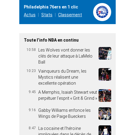
Philadelphia 76ers en 1 clic
Actus
Stats
Classement
Toute l’info NBA en continu
10:58
Les Wolves vont donner les
clés de leur attaque à LaMelo
Ball
10:23
Vainqueurs du Dream, les
Mystics réalisent une
excellente opération
9:45
A Memphis, Isaiah Stewart veut
perpétuer l’esprit « Grit & Grind »
9:16
Gabby Williams enfonce les
Wings de Paige Bueckers
8:47
La cocaïne et l’héroïne
impliquées dans le décès de