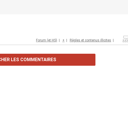
Forum (et HS)
|
+
|
Règles et contenus illicites
|
CHER LES COMMENTAIRES