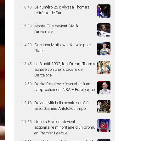
Le numéro 25 d’Alyssa Thomas
16:43
retiré par le Sun
Monta Ellis devient GM à
15:39
l’université
Garrison Mathews s’envole pour
14:30
l’Italie
Le 8 août 1992, la « Dream Team »
13:45
achève son chef d’œuvre de
Barcelone
Darko Rajakovic favorable à un
12:50
rapprochement NBA – Euroleague
Davion Mitchell raconte son été
12:13
avec Giannis Antetokounmpo
Udonis Haslem devient
11:33
actionnaire minoritaire d’un promu
en Premier League