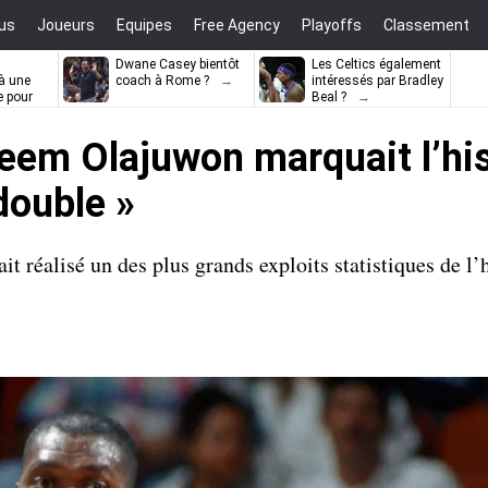
us
Joueurs
Equipes
Free Agency
Playoffs
Classement
Dwane Casey bientôt
Les Celtics également
à une
coach à Rome ?
intéressés par Bradley
e pour
Beal ?
ell
em Olajuwon marquait l’hist
double »
it réalisé un des plus grands exploits statistiques de l’h