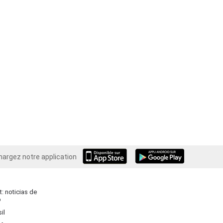
hargez notre application
Android
: noticias de
o
il