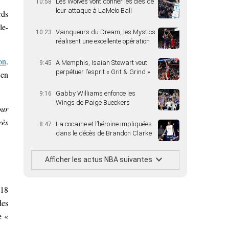
Les Wolves vont donner les clés de
10:58
leur attaque à LaMelo Ball
rds
le-
Vainqueurs du Dream, les Mystics
10:23
réalisent une excellente opération
on
.
A Memphis, Isaiah Stewart veut
9:45
perpétuer l’esprit « Grit & Grind »
 en
Gabby Williams enfonce les
9:16
Wings de Paige Bueckers
our
rès
La cocaïne et l’héroïne impliquées
8:47
dans le décès de Brandon Clarke
Afficher les actus NBA suivantes
 18
des
e «