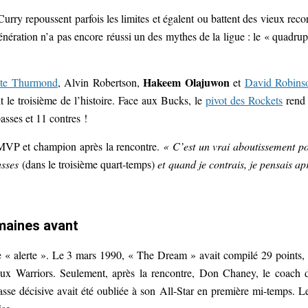
y repoussent parfois les limites et égalent ou battent des vieux reco
nération n’a pas encore réussi un des mythes de la ligue : le « quadrup
Hakeem Olajuwon
te Thurmond
, Alvin Robertson,
et
David Robins
 le troisième de l’histoire. Face aux Bucks, le
pivot des Rockets
rend
asses et 11 contres !
r MVP et champion après la rencontre.
« C’est un vrai aboutissement p
passes
(dans le troisième quart-temps)
et quand je contrais, je pensais ap
emaines avant
e « alerte ». Le 3 mars 1990, « The Dream » avait compilé 29 points,
 aux Warriors. Seulement, après la rencontre, Don Chaney, le coach 
passe décisive avait été oubliée à son All-Star en première mi-temps. L