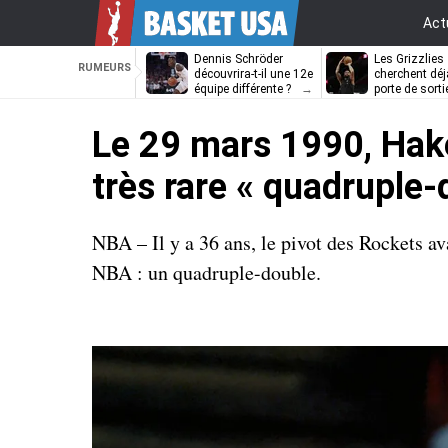
Act
Dennis Schröder
Les Grizzlies
RUMEURS
découvrira-t-il une 12e
cherchent déj
équipe différente ?
porte de sorti
D’Angelo Russ
Le 29 mars 1990, Hake
très rare « quadruple-
NBA – Il y a 36 ans, le pivot des Rockets ava
NBA : un quadruple-double.