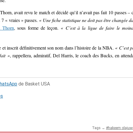
se.
Thorn, avait revu le match et décidé qu’il n’avait pas fait 10 passes – 
u 7 « vraies » passes.
« Une fiche statistique ne doit pas être changée d
d Thorn
, sous forme de leçon.
« C’est à la ligue de faire le moin
et inscrit définitivement son nom dans l’histoire de la NBA.
« C’est p
fait »
, rappellera, admiratif, Del Harris, le coach des Bucks, en attend
WhatsApp
de Basket USA
és
Tags →
hakeem olajuw