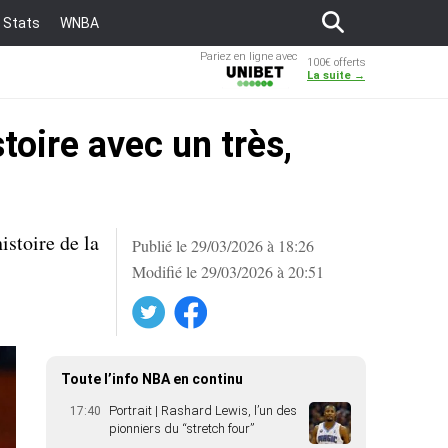
Stats
WNBA
Pariez en ligne avec
100€ offerts
Unibet
La suite →
oire avec un très,
istoire de la
Publié le 29/03/2026 à 18:26
Modifié le 29/03/2026 à 20:51
Twitter
Facebook
Toute l’info NBA en continu
Portrait | Rashard Lewis, l’un des
17:40
pionniers du “stretch four”