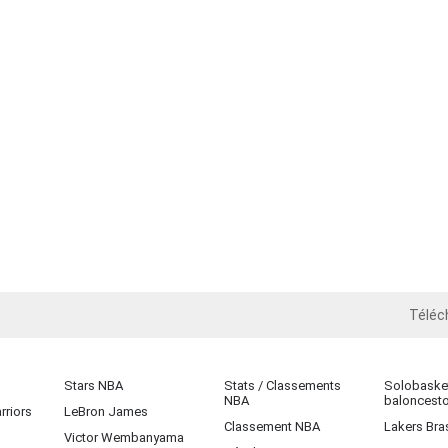
Téléc
iOS
Stars NBA
Stats / Classements
Solobasket
NBA
baloncest
rriors
LeBron James
Classement NBA
Lakers Bras
Victor Wembanyama