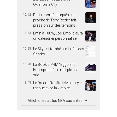
Oklahoma City
12:12
Paris sportifs truqués : un
proche de Terry Rozier fait
pression sur des témoins
11:33
Enfin à 100%, Joel Embiid aura
un calendrier personnalisé
10:55
Le Sky est tombé sur la tête des
Sparks
10:20
La Book 2 PRM “Eggplant
Foamposite” en met plein la
vue
9:48
Le Dream étouffe le Mercury et
renoue avec la victoire
Afficher les actus NBA suivantes