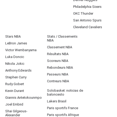
Philadelphia Sixers
OKC Thunder
San Antonio Spurs
Cleveland Cavaliers
Stars NBA
Stats / Classements
NBA
LeBron James
Classement NBA
Victor Wembanyama
Résultats NBA
Luka Doncic
Scoreurs NBA
Nikola Jokic
Rebondeurs NBA
Anthony Edwards
Passeurs NBA
Stephen Curry
Contreurs NBA
Rudy Gobert
Solobasket: noticias de
Kevin Durant
baloncesto
Giannis Antetokounmpo
Lakers Brasil
Joel Embiid
Paris sportifs France
Shai Gilgeous-
Paris sportifs Afrique
Alexander