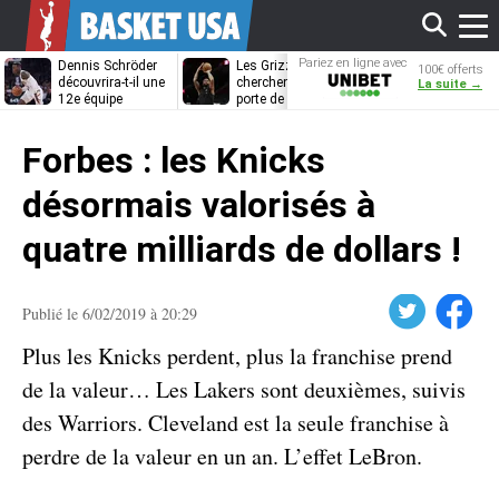
Affi
Pariez en ligne avec
Dennis Schröder
Les Grizzlies
Dwane Casey
100€ offerts
Unibet
découvrira-t-il une
cherchent déjà une
bientôt coach
La suite →
12e équipe
porte de sortie
Rome ?
différente ?
pour D’Angelo
le
Russell
Forbes : les Knicks
men
désormais valorisés à
quatre milliards de dollars !
Twitter
Facebook
Publié le 6/02/2019 à 20:29
Plus les Knicks perdent, plus la franchise prend
de la valeur… Les Lakers sont deuxièmes, suivis
des Warriors. Cleveland est la seule franchise à
perdre de la valeur en un an. L’effet LeBron.