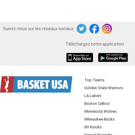
Suivez-nous sur les réseaux sociaux
Twitter
Facebook
Instagram
Téléchargez notre application
iOS
Android
Top Teams
Golden State Warriors
LA Lakers
Boston Celtics
Minnesota Wolves
Milwaukee Bucks
NY Knicks
Denver Nuggets