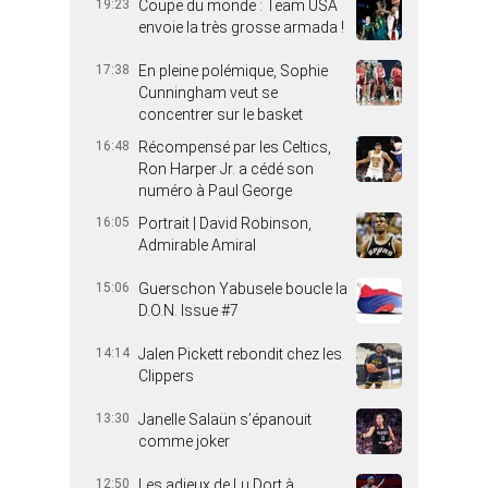
19:23
Coupe du monde : Team USA
envoie la très grosse armada !
17:38
En pleine polémique, Sophie
Cunningham veut se
concentrer sur le basket
16:48
Récompensé par les Celtics,
Ron Harper Jr. a cédé son
numéro à Paul George
16:05
Portrait | David Robinson,
Admirable Amiral
15:06
Guerschon Yabusele boucle la
D.O.N. Issue #7
14:14
Jalen Pickett rebondit chez les
Clippers
13:30
Janelle Salaün s’épanouit
comme joker
12:50
Les adieux de Lu Dort à