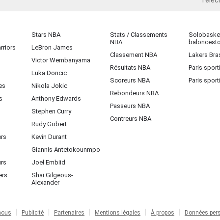
Téléc
iOS
Stars NBA
Stats / Classements
Solobasket
NBA
baloncest
rriors
LeBron James
Classement NBA
Lakers Bras
Victor Wembanyama
Résultats NBA
Paris sport
Luka Doncic
Scoreurs NBA
Paris sport
es
Nikola Jokic
Rebondeurs NBA
s
Anthony Edwards
Passeurs NBA
Stephen Curry
Contreurs NBA
Rudy Gobert
ers
Kevin Durant
Giannis Antetokounmpo
urs
Joel Embiid
ers
Shai Gilgeous-
Alexander
nous
Publicité
Partenaires
Mentions légales
À propos
Données pers