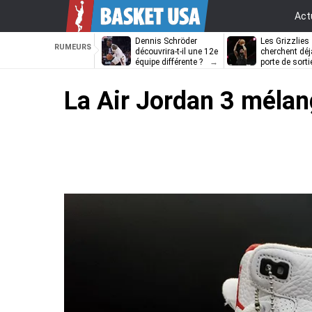
Act
Dennis Schröder
Les Grizzlies
RUMEURS
découvrira-t-il une 12e
cherchent déj
équipe différente ?
porte de sorti
D’Angelo Russ
La Air Jordan 3 mélang