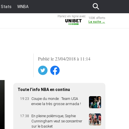
Stats
WNBA
Pariez en ligne avec
100€ offerts
Unibet
La suite →
Publié le 23/04/2018 à 11:14
Twitter
Facebook
Toute l’info NBA en continu
Coupe du monde : Team USA
19:23
envoie la très grosse armada !
En pleine polémique, Sophie
17:38
Cunningham veut se concentrer
sur le basket