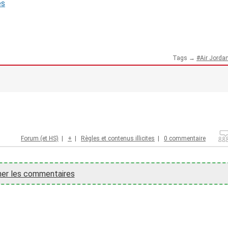
és
Tags →
Air Jorda
Forum (et HS)
|
+
|
Règles et contenus illicites
|
0 commentaire
her les commentaires