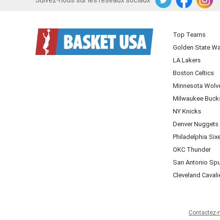
Suivez-nous sur les réseaux sociaux
Twitter
Facebook
Instagram
Top Teams
Golden State Wa
LA Lakers
Boston Celtics
Minnesota Wolv
Milwaukee Buck
NY Knicks
Denver Nuggets
Philadelphia Six
OKC Thunder
San Antonio Sp
Cleveland Cavali
Contactez-