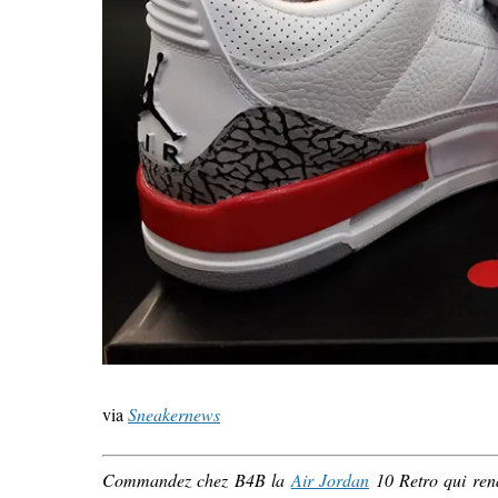
via
Sneakernews
Commandez chez B4B la
Air Jordan
10 Retro qui re