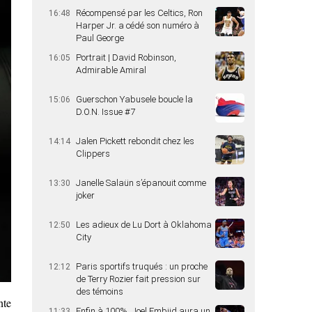
Récompensé par les Celtics, Ron
16:48
Harper Jr. a cédé son numéro à
Paul George
Portrait | David Robinson,
16:05
Admirable Amiral
Guerschon Yabusele boucle la
15:06
D.O.N. Issue #7
Jalen Pickett rebondit chez les
14:14
Clippers
Janelle Salaün s’épanouit comme
13:30
joker
Les adieux de Lu Dort à Oklahoma
12:50
City
Paris sportifs truqués : un proche
12:12
de Terry Rozier fait pression sur
des témoins
nte
Enfin à 100%, Joel Embiid aura un
11:33