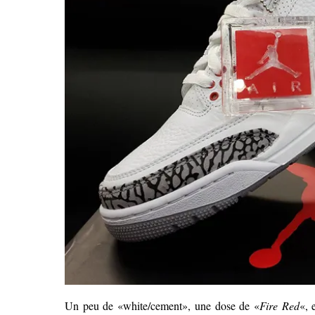
Un peu de «white/cement», une dose de «
Fire Red
«, 