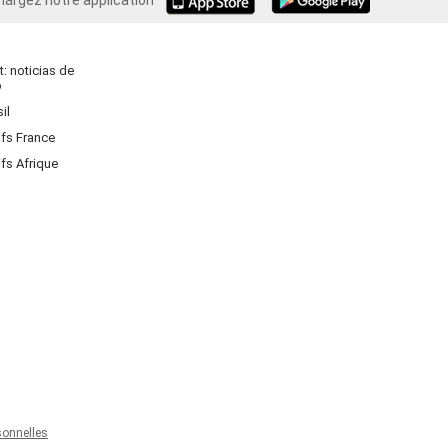
hargez notre application
Android
: noticias de
o
il
ifs France
ifs Afrique
onnelles