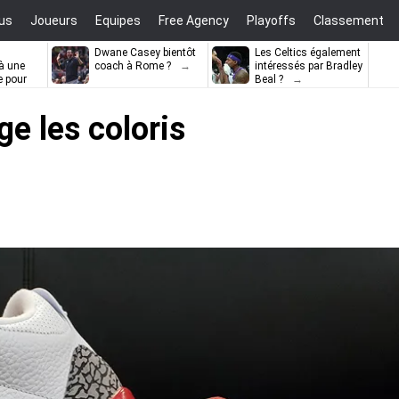
us
Joueurs
Equipes
Free Agency
Playoffs
Classement
Dwane Casey bientôt
Les Celtics également
à une
coach à Rome ?
intéressés par Bradley
e pour
Beal ?
ell
e les coloris