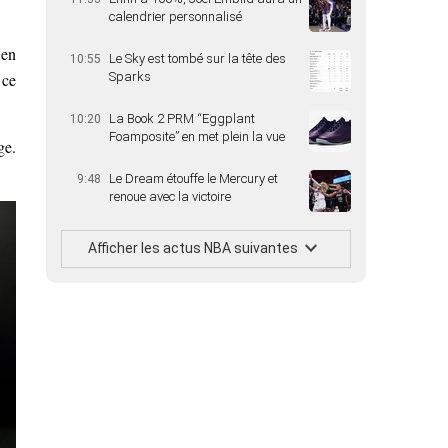
calendrier personnalisé
 en
Le Sky est tombé sur la tête des
10:55
Sparks
 ce
La Book 2 PRM “Eggplant
10:20
Foamposite” en met plein la vue
ge.
Le Dream étouffe le Mercury et
9:48
renoue avec la victoire
Afficher les actus NBA suivantes