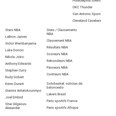
Philadelphia Sixers
OKC Thunder
San Antonio Spurs
Cleveland Cavaliers
Stars NBA
Stats / Classements
NBA
LeBron James
Classement NBA
Victor Wembanyama
Résultats NBA
Luka Doncic
Scoreurs NBA
Nikola Jokic
Rebondeurs NBA
Anthony Edwards
Passeurs NBA
Stephen Curry
Contreurs NBA
Rudy Gobert
Solobasket: noticias de
Kevin Durant
baloncesto
Giannis Antetokounmpo
Lakers Brasil
Joel Embiid
Paris sportifs France
Shai Gilgeous-
Paris sportifs Afrique
Alexander