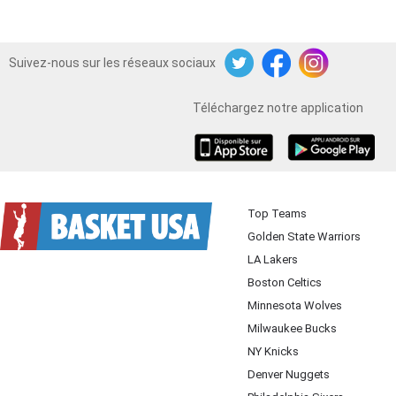
Suivez-nous sur les réseaux sociaux
Twitter
Facebook
Instagram
Téléchargez notre application
iOS
Android
Top Teams
Golden State Warriors
LA Lakers
Boston Celtics
Minnesota Wolves
Milwaukee Bucks
NY Knicks
Denver Nuggets