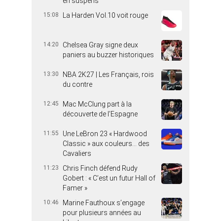
en suspens
15:08
La Harden Vol.10 voit rouge
14:20
Chelsea Gray signe deux
paniers au buzzer historiques
13:30
NBA 2K27 | Les Français, rois
du contre
12:45
Mac McClung part à la
découverte de l’Espagne
11:55
Une LeBron 23 « Hardwood
Classic » aux couleurs… des
Cavaliers
11:23
Chris Finch défend Rudy
Gobert : « C’est un futur Hall of
Famer »
10:46
Marine Fauthoux s’engage
pour plusieurs années au