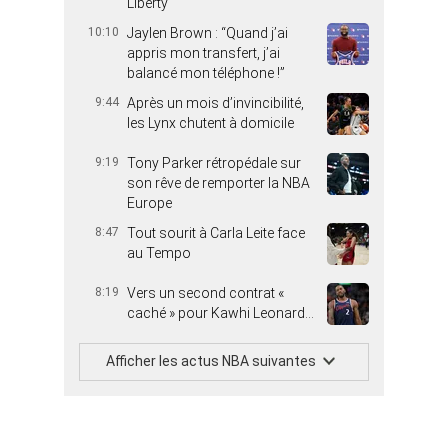
Liberty
10:10
Jaylen Brown : “Quand j’ai
appris mon transfert, j’ai
balancé mon téléphone !”
9:44
Après un mois d’invincibilité,
les Lynx chutent à domicile
9:19
Tony Parker rétropédale sur
son rêve de remporter la NBA
Europe
8:47
Tout sourit à Carla Leite face
au Tempo
8:19
Vers un second contrat «
caché » pour Kawhi Leonard…
Afficher les actus NBA suivantes