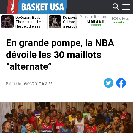
Affi
Pariez en ligne avec
DeRozan, Beal,
Kentavious
Jonathan
100€ offerts
Unibet
Thompson… Le
Caldwell-Pope prêt
Kuminga, le p
La suite →
Heat étudie ses
à retrouver LeBron
des Cavaliers
options
James à
le
Philadelphie ?
En grande pompe, la NBA
men
dévoile les 30 maillots
“alternate”
Twitter
Facebook
Publié le 16/09/2017 à 8:55