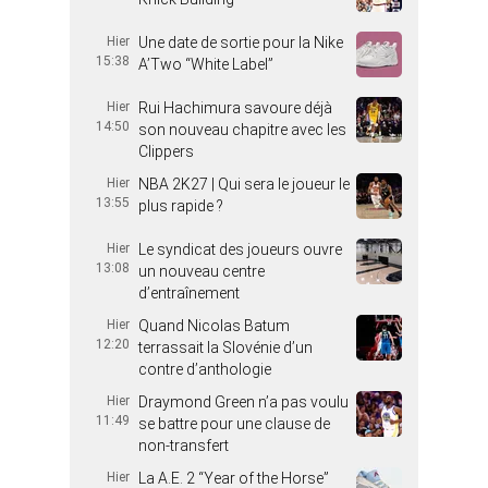
Hier
Une date de sortie pour la Nike
15:38
A’Two “White Label”
Hier
Rui Hachimura savoure déjà
14:50
son nouveau chapitre avec les
Clippers
Hier
NBA 2K27 | Qui sera le joueur le
13:55
plus rapide ?
Hier
Le syndicat des joueurs ouvre
13:08
un nouveau centre
d’entraînement
Hier
Quand Nicolas Batum
12:20
terrassait la Slovénie d’un
contre d’anthologie
Hier
Draymond Green n’a pas voulu
11:49
se battre pour une clause de
non-transfert
Hier
La A.E. 2 “Year of the Horse”