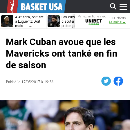
Affi
Pariez en ligne avec
À Atlanta, on tient
Les Wizards vont
Dennis Schrö
100€ offerts
Unibet
à Luguentz Dort
discuter
découvrira-t-il
La suite →
mais…
prolongation avec
12e équipe
Anthony Davis
différente ?
le
Mark Cuban avoue que les
men
Mavericks ont tanké en fin
de saison
Twitter
Facebook
Publié le 17/05/2017 à 19:38