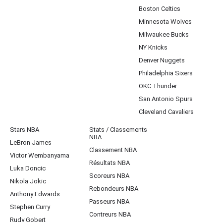
Boston Celtics
Minnesota Wolves
Milwaukee Bucks
NY Knicks
Denver Nuggets
Philadelphia Sixers
OKC Thunder
San Antonio Spurs
Cleveland Cavaliers
Stars NBA
Stats / Classements
NBA
LeBron James
Classement NBA
Victor Wembanyama
Résultats NBA
Luka Doncic
Scoreurs NBA
Nikola Jokic
Rebondeurs NBA
Anthony Edwards
Passeurs NBA
Stephen Curry
Contreurs NBA
Rudy Gobert