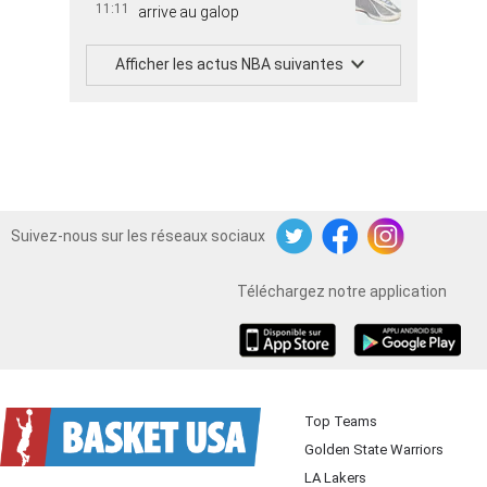
11:11
arrive au galop
Afficher les actus NBA suivantes
Suivez-nous sur les réseaux sociaux
Twitter
Facebook
Instagram
Téléchargez notre application
iOS
Android
Top Teams
Golden State Warriors
LA Lakers