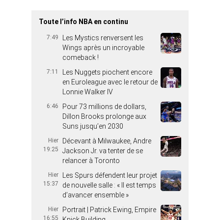
Toute l’info NBA en continu
7:49
Les Mystics renversent les
Wings après un incroyable
comeback !
7:11
Les Nuggets piochent encore
en Euroleague avec le retour de
Lonnie Walker IV
6:46
Pour 73 millions de dollars,
Dillon Brooks prolonge aux
Suns jusqu’en 2030
Hier
Décevant à Milwaukee, Andre
19:25
Jackson Jr. va tenter de se
relancer à Toronto
Hier
Les Spurs défendent leur projet
15:37
de nouvelle salle : « Il est temps
d’avancer ensemble »
Hier
Portrait | Patrick Ewing, Empire
16:55
Knick Building