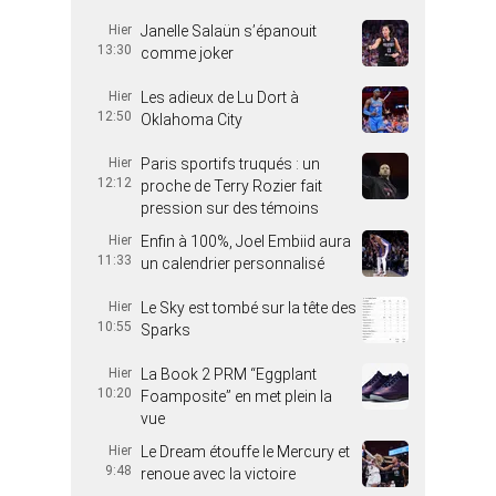
Hier
Janelle Salaün s’épanouit
13:30
comme joker
Hier
Les adieux de Lu Dort à
12:50
Oklahoma City
Hier
Paris sportifs truqués : un
12:12
proche de Terry Rozier fait
pression sur des témoins
Hier
Enfin à 100%, Joel Embiid aura
11:33
un calendrier personnalisé
Hier
Le Sky est tombé sur la tête des
10:55
Sparks
Hier
La Book 2 PRM “Eggplant
10:20
Foamposite” en met plein la
vue
Hier
Le Dream étouffe le Mercury et
9:48
renoue avec la victoire