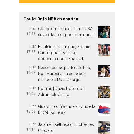
Toute l’info NBA en continu
Hier
Coupe du monde : Team USA
19:23
envoie la très grosse armada !
Hier
En pleine polémique, Sophie
17:38
Cunningham veut se
concentrer sur le basket
Hier
Récompensé par les Celtics,
16:48
Ron Harper Jr. a cédé son
numéro à Paul George
Hier
Portrait | David Robinson,
16:05
Admirable Amiral
Hier
Guerschon Yabusele boucle la
15:06
D.O.N. Issue #7
Hier
Jalen Pickett rebondit chez les
14:14
Clippers