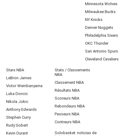
Minnesota Wolves
Milwaukee Bucks
NY Knicks
Denver Nuggets
Philadelphia Sixers
OKC Thunder
San Antonio Spurs
Cleveland Cavaliers
Stars NBA
Stats / Classements
NBA
LeBron James
Classement NBA
Victor Wembanyama
Résultats NBA
Luka Doncic
Scoreurs NBA
Nikola Jokic
Rebondeurs NBA
Anthony Edwards
Passeurs NBA
Stephen Curry
Contreurs NBA
Rudy Gobert
Solobasket: noticias de
Kevin Durant