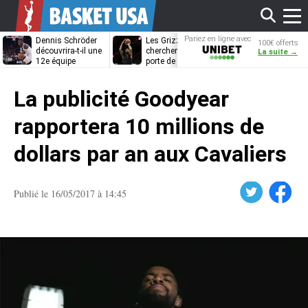
Affi
Pariez en ligne avec
Dennis Schröder
Les Grizzlies
Dwane Casey
100€ offerts
Unibet
découvrira-t-il une
cherchent déjà une
bientôt coach
La suite →
12e équipe
porte de sortie
Rome ?
différente ?
pour D’Angelo
le
Russell
La publicité Goodyear
men
rapportera 10 millions de
dollars par an aux Cavaliers
Twitter
Facebook
Publié le 16/05/2017 à 14:45