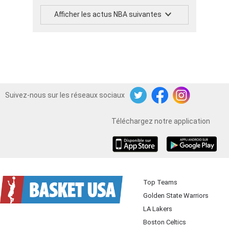
Afficher les actus NBA suivantes
Suivez-nous sur les réseaux sociaux
Twitter
Facebook
Instagram
Téléchargez notre application
iOS
Android
Top Teams
Golden State Warriors
LA Lakers
Boston Celtics