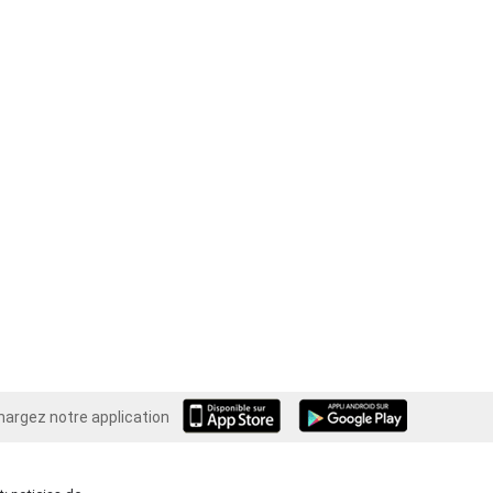
hargez notre application
Android