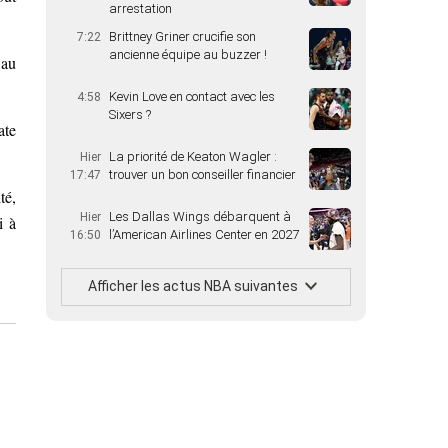
arrestation
Brittney Griner crucifie son
7:22
ancienne équipe au buzzer !
 au
Kevin Love en contact avec les
4:58
Sixers ?
ate
La priorité de Keaton Wagler :
Hier
trouver un bon conseiller financier
17:47
té,
Les Dallas Wings débarquent à
Hier
i à
l’American Airlines Center en 2027
16:50
Afficher les actus NBA suivantes