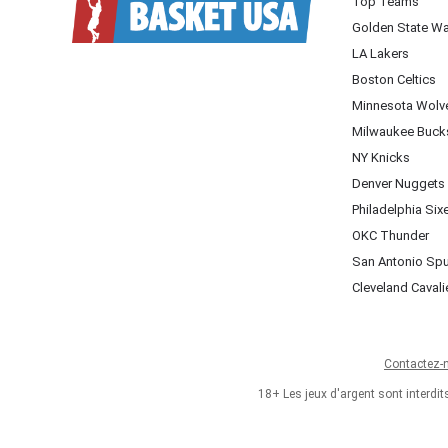
Top Teams
Golden State Wa
LA Lakers
Boston Celtics
Minnesota Wolv
Milwaukee Buck
NY Knicks
Denver Nuggets
Philadelphia Six
OKC Thunder
San Antonio Sp
Cleveland Cavali
Contactez-
18+ Les jeux d'argent sont interdi