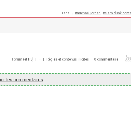
Tags →
michael jordan
slam dunk conte
Forum (et HS)
|
+
|
Règles et contenus illicites
|
0 commentaire
her les commentaires