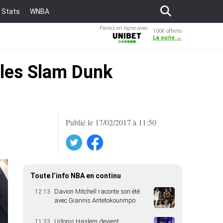
Stats
WNBA
Pariez en ligne avec
100€ offerts
Unibet
La suite →
 les Slam Dunk
Publié le 17/02/2017 à 11:50
Twitter
Facebook
Toute l’info NBA en continu
Davion Mitchell raconte son été
12:13
avec Giannis Antetokounmpo
Udonis Haslem devient
11:33