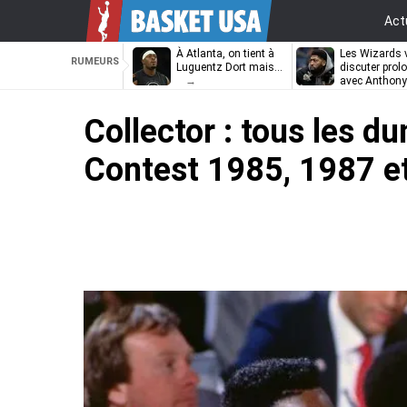
Act
À Atlanta, on tient à
Les Wizards 
RUMEURS
Luguentz Dort mais…
discuter prol
avec Anthony
Davis
Collector : tous les 
Contest 1985, 1987 e