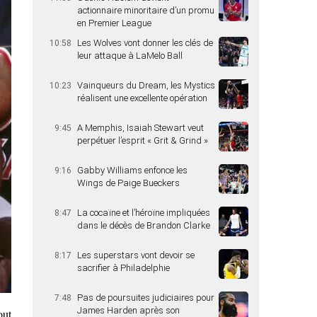
actionnaire minoritaire d’un promu
en Premier League
Les Wolves vont donner les clés de
10:58
leur attaque à LaMelo Ball
Vainqueurs du Dream, les Mystics
10:23
réalisent une excellente opération
A Memphis, Isaiah Stewart veut
9:45
perpétuer l’esprit « Grit & Grind »
Gabby Williams enfonce les
9:16
Wings de Paige Bueckers
La cocaïne et l’héroïne impliquées
8:47
dans le décès de Brandon Clarke
Les superstars vont devoir se
8:17
sacrifier à Philadelphie
Pas de poursuites judiciaires pour
7:48
James Harden après son
out