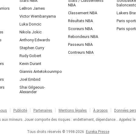
Stars NBA
Stats / Classements
Solobasket
NBA
baloncest
rriors
LeBron James
Classement NBA
Lakers Bras
Victor Wembanyama
Résultats NBA
Paris sport
Luka Doncic
Scoreurs NBA
Paris sport
es
Nikola Jokic
Rebondeurs NBA
s
Anthony Edwards
Passeurs NBA
Stephen Curry
Contreurs NBA
Rudy Gobert
ers
Kevin Durant
Giannis Antetokounmpo
urs
Joel Embiid
ers
Shai Gilgeous-
Alexander
nous
Publicité
Partenaires
Mentions légales
À propos
Données pers
ts aux mineurs. Jouer comporte des risques : endettement, dépendance... Appelez le
Tous droits réservés © 1998-2026
Eureka Presse