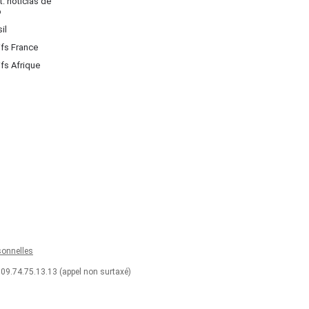
: noticias de
o
il
ifs France
ifs Afrique
onnelles
 09.74.75.13.13 (appel non surtaxé)