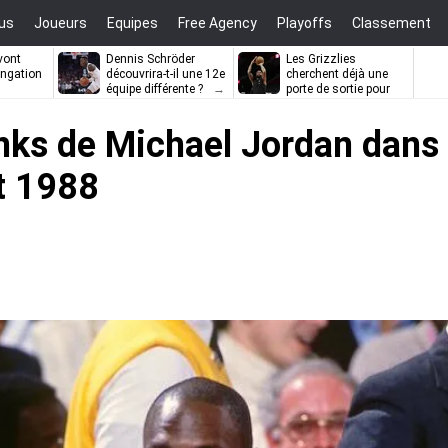
us
Joueurs
Equipes
Free Agency
Playoffs
Classement
vont
Dennis Schröder
Les Grizzlies
ongation
découvrira-t-il une 12e
cherchent déjà une
équipe différente ?
porte de sortie pour
D’Angelo Russell
dunks de Michael Jordan dans
t 1988