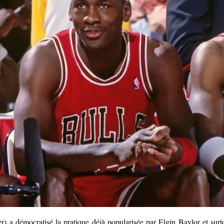
) a démocratisé la pratique déjà popularisée par Elgin Baylor et surt