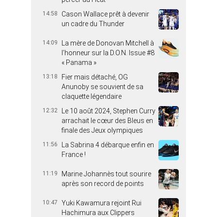
14:58
Cason Wallace prêt à devenir
un cadre du Thunder
14:09
La mère de Donovan Mitchell à
l’honneur sur la D.O.N. Issue #8
« Panama »
13:18
Fier mais détaché, OG
Anunoby se souvient de sa
claquette légendaire
12:32
Le 10 août 2024, Stephen Curry
arrachait le cœur des Bleus en
finale des Jeux olympiques
11:56
La Sabrina 4 débarque enfin en
France !
11:19
Marine Johannès tout sourire
après son record de points
10:47
Yuki Kawamura rejoint Rui
Hachimura aux Clippers