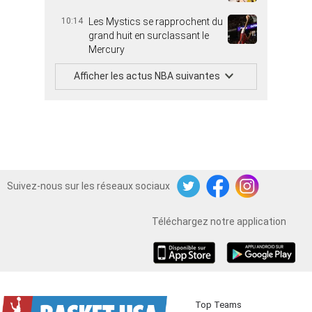
10:14
Les Mystics se rapprochent du
grand huit en surclassant le
Mercury
Afficher les actus NBA suivantes
Suivez-nous sur les réseaux sociaux
Twitter
Facebook
Instagram
Téléchargez notre application
iOS
Android
Top Teams