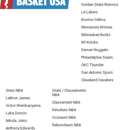
Golden State Warriors
LA Lakers
Boston Celtics
Minnesota Wolves
Milwaukee Bucks
NY Knicks
Denver Nuggets
Philadelphia Sixers
OKC Thunder
San Antonio Spurs
Cleveland Cavaliers
Stars NBA
Stats / Classements
NBA
LeBron James
Classement NBA
Victor Wembanyama
Résultats NBA
Luka Doncic
Scoreurs NBA
Nikola Jokic
Rebondeurs NBA
Anthony Edwards