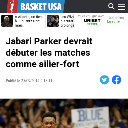
Affi
Pariez en ligne avec
À Atlanta, on tient
Les Wizards vont
Dennis Schrö
100€ offerts
Unibet
à Luguentz Dort
discuter
découvrira-t-il
La suite →
mais…
prolongation avec
12e équipe
Anthony Davis
différente ?
le
Jabari Parker devrait
men
débuter les matches
comme ailier-fort
Twitter
Facebook
Publié le 25/09/2014 à 18:11