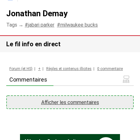
Jonathan Demay
Tags →
jabari parker
milwaukee bucks
Le fil info en direct
Forum (et HS)
|
+
|
Règles et contenus illicites
|
0 commentaire
Commentaires
Afficher les commentaires