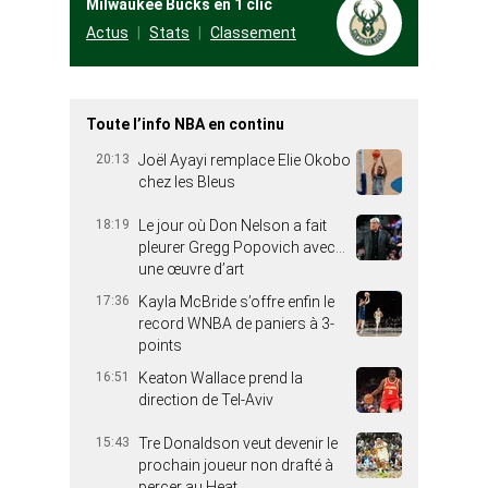
Milwaukee Bucks en 1 clic
Actus
Stats
Classement
Toute l’info NBA en continu
20:13
Joël Ayayi remplace Elie Okobo
chez les Bleus
18:19
Le jour où Don Nelson a fait
pleurer Gregg Popovich avec…
une œuvre d’art
17:36
Kayla McBride s’offre enfin le
record WNBA de paniers à 3-
points
16:51
Keaton Wallace prend la
direction de Tel-Aviv
15:43
Tre Donaldson veut devenir le
prochain joueur non drafté à
percer au Heat