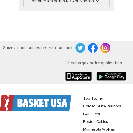
Afficher les actus NBA suivantes
Suivez-nous sur les réseaux sociaux
Twitter
Facebook
Instagram
Téléchargez notre application
iOS
Android
Top Teams
Golden State Warriors
LA Lakers
Boston Celtics
Minnesota Wolves