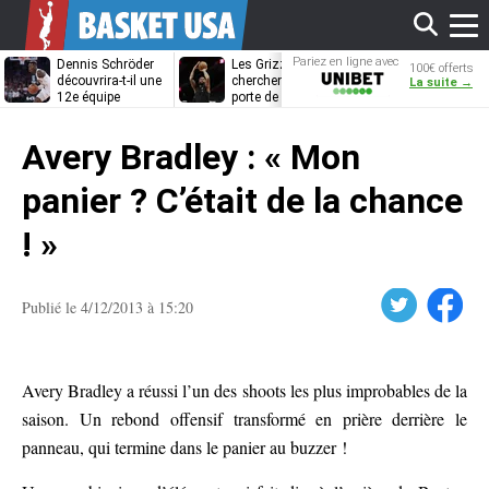
Affi
Pariez en ligne avec
Dennis Schröder
Les Grizzlies
Dwane Casey
100€ offerts
Unibet
découvrira-t-il une
cherchent déjà une
bientôt coach
La suite →
12e équipe
porte de sortie
Rome ?
différente ?
pour D’Angelo
le
Russell
Avery Bradley : « Mon
men
panier ? C’était de la chance
! »
Twitter
Facebook
Publié le 4/12/2013 à 15:20
Avery Bradley a réussi l’un des shoots les plus improbables de la
saison. Un rebond offensif transformé en prière derrière le
panneau, qui termine dans le panier au buzzer !