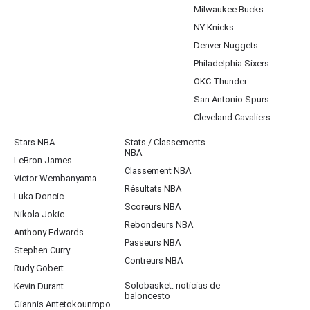
Milwaukee Bucks
NY Knicks
Denver Nuggets
Philadelphia Sixers
OKC Thunder
San Antonio Spurs
Cleveland Cavaliers
Stars NBA
Stats / Classements
NBA
LeBron James
Classement NBA
Victor Wembanyama
Résultats NBA
Luka Doncic
Scoreurs NBA
Nikola Jokic
Rebondeurs NBA
Anthony Edwards
Passeurs NBA
Stephen Curry
Contreurs NBA
Rudy Gobert
Solobasket: noticias de
Kevin Durant
baloncesto
Giannis Antetokounmpo