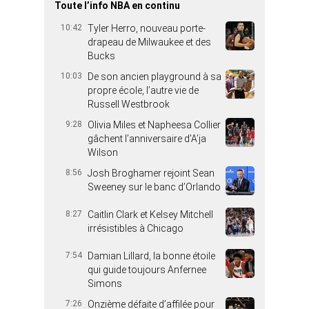
Toute l’info NBA en continu
10:42
Tyler Herro, nouveau porte-
drapeau de Milwaukee et des
Bucks
10:03
De son ancien playground à sa
propre école, l’autre vie de
Russell Westbrook
9:28
Olivia Miles et Napheesa Collier
gâchent l’anniversaire d’A’ja
Wilson
8:56
Josh Broghamer rejoint Sean
Sweeney sur le banc d’Orlando
8:27
Caitlin Clark et Kelsey Mitchell
irrésistibles à Chicago
7:54
Damian Lillard, la bonne étoile
qui guide toujours Anfernee
Simons
7:26
Onzième défaite d’affilée pour