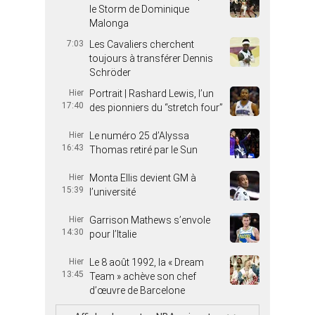
le Storm de Dominique
Malonga
7:03
Les Cavaliers cherchent
toujours à transférer Dennis
Schröder
Hier
Portrait | Rashard Lewis, l’un
17:40
des pionniers du “stretch four”
Hier
Le numéro 25 d’Alyssa
16:43
Thomas retiré par le Sun
Hier
Monta Ellis devient GM à
15:39
l’université
Hier
Garrison Mathews s’envole
14:30
pour l’Italie
Hier
Le 8 août 1992, la « Dream
13:45
Team » achève son chef
d’œuvre de Barcelone