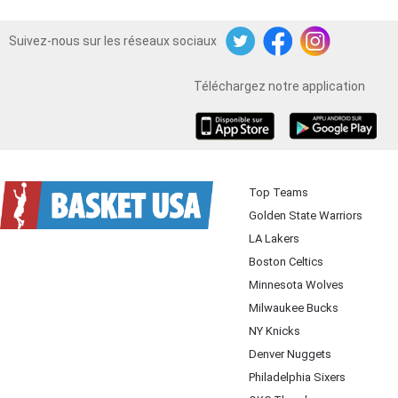
Suivez-nous sur les réseaux sociaux
Twitter
Facebook
Instagram
Téléchargez notre application
iOS
Android
Top Teams
Golden State Warriors
LA Lakers
Boston Celtics
Minnesota Wolves
Milwaukee Bucks
NY Knicks
Denver Nuggets
Philadelphia Sixers