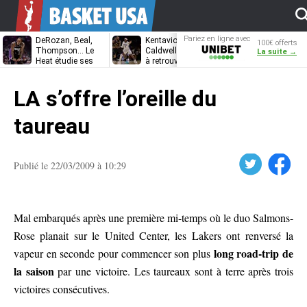
Pariez en ligne avec
DeRozan, Beal,
Kentavious
Jonathan
100€ offerts
Unibet
Thompson… Le
Caldwell-Pope prêt
Kuminga, le p
La suite →
Heat étudie ses
à retrouver LeBron
des Cavaliers
options
James à
Philadelphie ?
LA s’offre l’oreille du
taureau
Twitter
Facebook
Publié le 22/03/2009 à 10:29
Mal embarqués après une première mi-temps où le duo Salmons-
Rose planait sur le United Center, les Lakers ont renversé la
long road-trip de
vapeur en seconde pour commencer son plus
la saison
par une victoire. Les taureaux sont à terre après trois
victoires consécutives.