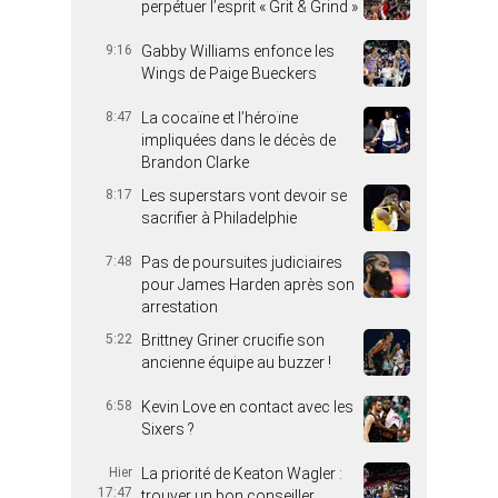
perpétuer l’esprit « Grit & Grind »
9:16
Gabby Williams enfonce les
Wings de Paige Bueckers
8:47
La cocaïne et l’héroïne
impliquées dans le décès de
Brandon Clarke
8:17
Les superstars vont devoir se
sacrifier à Philadelphie
7:48
Pas de poursuites judiciaires
pour James Harden après son
arrestation
5:22
Brittney Griner crucifie son
ancienne équipe au buzzer !
6:58
Kevin Love en contact avec les
Sixers ?
Hier
La priorité de Keaton Wagler :
17:47
trouver un bon conseiller