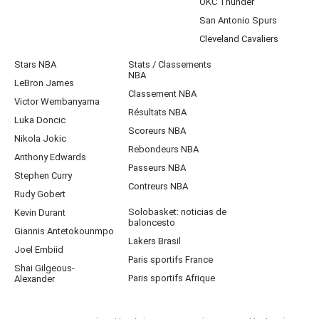
OKC Thunder
San Antonio Spurs
Cleveland Cavaliers
Stars NBA
Stats / Classements
NBA
LeBron James
Classement NBA
Victor Wembanyama
Résultats NBA
Luka Doncic
Scoreurs NBA
Nikola Jokic
Rebondeurs NBA
Anthony Edwards
Passeurs NBA
Stephen Curry
Contreurs NBA
Rudy Gobert
Solobasket: noticias de
Kevin Durant
baloncesto
Giannis Antetokounmpo
Lakers Brasil
Joel Embiid
Paris sportifs France
Shai Gilgeous-
Paris sportifs Afrique
Alexander