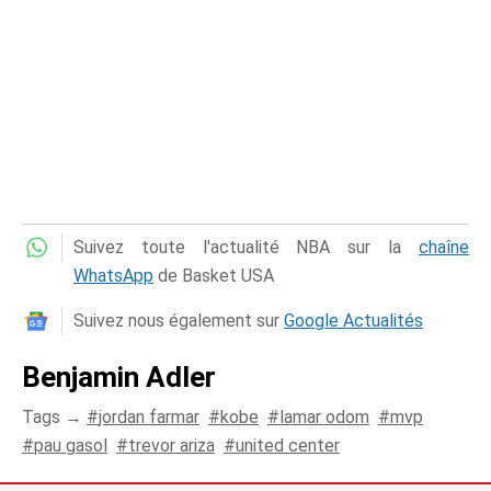
Suivez toute l'actualité NBA sur la
chaîne
WhatsApp
de Basket USA
Suivez nous également sur
Google Actualités
Benjamin Adler
Tags →
jordan farmar
kobe
lamar odom
mvp
pau gasol
trevor ariza
united center