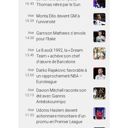
16:43
Thomas retiré par le Sun
Hier
Monta Ellis devient GM à
15:39
l’université
Hier
Garrison Mathews s’envole
14:30
pour l’Italie
Hier
Le 8 août 1992, la « Dream
13:45
Team » achève son chef
d’œuvre de Barcelone
Hier
Darko Rajakovic favorable à
12:50
un rapprochement NBA –
Euroleague
Hier
Davion Mitchell raconte son
12:13
été avec Giannis
Antetokounmpo
Hier
Udonis Haslem devient
11:33
actionnaire minoritaire d’un
promu en Premier League