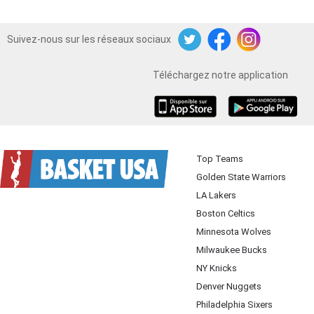
Suivez-nous sur les réseaux sociaux
Twitter
Facebook
Instagram
Téléchargez notre application
iOS
Android
Top Teams
Golden State Warriors
LA Lakers
Boston Celtics
Minnesota Wolves
Milwaukee Bucks
NY Knicks
Denver Nuggets
Philadelphia Sixers