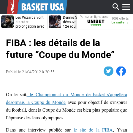
Affi
Pariez en ligne avec
Les Wizards vont
Dennis Schröder
Les Grizzlies
100€ offerts
Unibet
discuter
découvrira-t-il une
cherchent déj
La suite →
prolongation avec
12e équipe
porte de sorti
Anthony Davis
différente ?
pour D’Angelo
le
Russell
FIBA : les détails de la
men
future “Coupe du Monde”
Twitter
Facebook
Publié le 21/04/2012 à 20:55
On le sait,
le Championnat du Monde de basket s’appellera
désormais la Coupe du Monde
avec pour objectif de s’inspirer
du football, dont la Coupe du Monde est bien plus populaire que
l’épreuve des Jeux olympiques.
Dans une interview publiée sur
le site de la FIBA
, Yvan