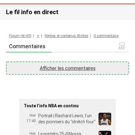
Le fil info en direct
Forum (et HS)
|
+
|
Règles et contenus illicites
|
0 commentaire
Commentaires
Afficher les commentaires
Toute l’info NBA en continu
Hier
Portrait | Rashard Lewis, l’un
17:40
des pionniers du “stretch four”
Hier
Le numéro 25 d’Alyssa