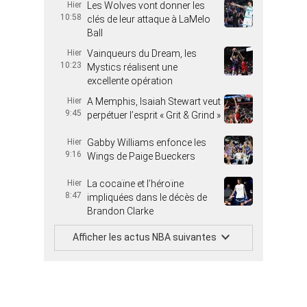
Hier
Les Wolves vont donner les
10:58
clés de leur attaque à LaMelo
Ball
Hier
Vainqueurs du Dream, les
10:23
Mystics réalisent une
excellente opération
Hier
A Memphis, Isaiah Stewart veut
9:45
perpétuer l’esprit « Grit & Grind »
Hier
Gabby Williams enfonce les
9:16
Wings de Paige Bueckers
Hier
La cocaïne et l’héroïne
8:47
impliquées dans le décès de
Brandon Clarke
Afficher les actus NBA suivantes