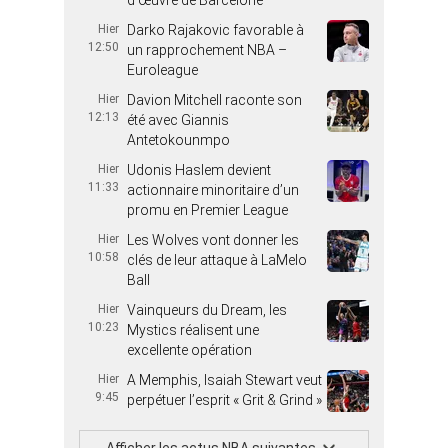
d’œuvre de Barcelone
Hier
Darko Rajakovic favorable à
12:50
un rapprochement NBA –
Euroleague
Hier
Davion Mitchell raconte son
12:13
été avec Giannis
Antetokounmpo
Hier
Udonis Haslem devient
11:33
actionnaire minoritaire d’un
promu en Premier League
Hier
Les Wolves vont donner les
10:58
clés de leur attaque à LaMelo
Ball
Hier
Vainqueurs du Dream, les
10:23
Mystics réalisent une
excellente opération
Hier
A Memphis, Isaiah Stewart veut
9:45
perpétuer l’esprit « Grit & Grind »
Afficher les actus NBA suivantes