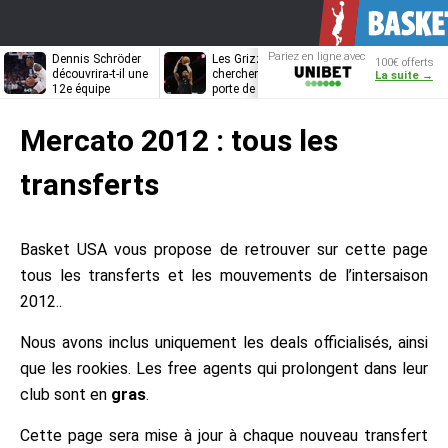
Pariez en ligne avec
Dennis Schröder
Les Grizzlies
Dwane Casey
100€ offerts
Unibet
découvrira-t-il une
cherchent déjà une
bientôt coach
La suite →
12e équipe
porte de sortie
Rome ?
différente ?
pour D’Angelo
Russell
Mercato 2012 : tous les
E
ctu
URS
transferts
n The Paint
NBA
 joueurs
LE
u monde
S EQUIPES NBA
S NBA
depuis 50 ans
mberlain
cy
Basket USA vous propose de retrouver sur cette page
S NBA
nta
 salaires NBA
bdul-Jabbar
uable Player
tous les transferts et les mouvements de l’intersaison
ws
ls
on
2012..
quipes NBA
ving
f The Year
ns NBA
klyn
alone
 the Year
nt
Nous avons inclus uniquement les deals officialisés, ainsi
e
que les rookies. Les free agents qui prolongent dans leur
d
n Award
lotte
n
club sont en
gras
.
ohnson
roved Player
ago
ENT
Cette page sera mise à jour à chaque nouveau transfert
arkley
ls