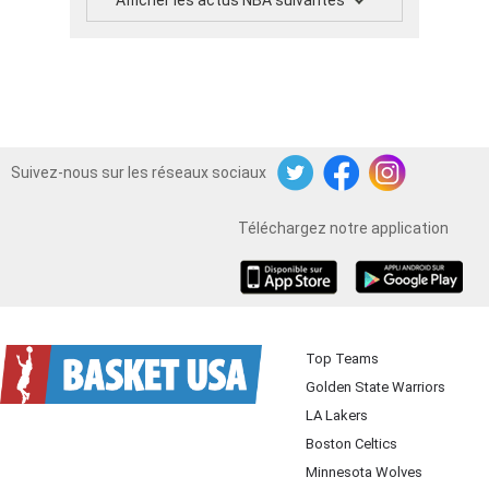
Suivez-nous sur les réseaux sociaux
Twitter
Facebook
Instagram
Téléchargez notre application
iOS
Android
Top Teams
Golden State Warriors
LA Lakers
Boston Celtics
Minnesota Wolves