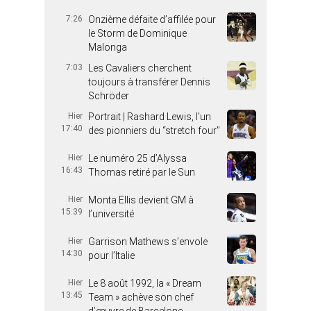
7:26
Onzième défaite d’affilée pour
le Storm de Dominique
Malonga
ington
7:03
Les Cavaliers cherchent
toujours à transférer Dennis
Schröder
Hier
Portrait | Rashard Lewis, l’un
17:40
des pionniers du “stretch four”
Hier
Le numéro 25 d’Alyssa
16:43
Thomas retiré par le Sun
Hier
Monta Ellis devient GM à
15:39
l’université
Hier
Garrison Mathews s’envole
14:30
pour l’Italie
Hier
Le 8 août 1992, la « Dream
13:45
Team » achève son chef