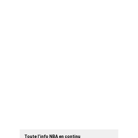
esota
Orleans
York
homa City
ndo
delphia
nix
land
amento
Antonio
nto
Toute l’info NBA en continu