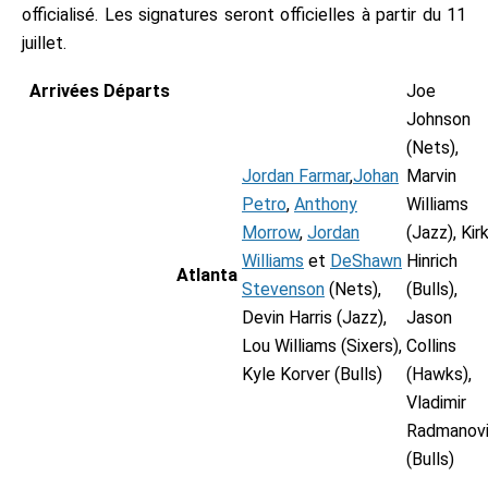
eland
officialisé. Les signatures seront officielles à partir du 11
QUES
NBA
Olajuwon
nship Award
ctu WNBA
juillet.
s
ent NBA
r match
binson
e of The Year
nt WNBA
Arrivées
Départs
Joe
er
 joueurs de la semaine
Jordan
s WNBA
Johnson
tions
 en NBA
oit
one
(Nets),
écisives
s des rookies
Jordan Farmar
,
Johan
Marvin
en State
 O"Neal
Petro
,
Anthony
Williams
rson
ton
Morrow
,
Jordan
(Jazz), Kir
tage
can
Williams
et
DeShawn
Hinrich
na
Atlanta
Stevenson
(Nets),
(Bulls),
rnett
lippers
Devin Harris (Jazz),
Jason
ash
Lou Williams (Sixers),
Collins
akers
Kyle Korver (Bulls)
(Hawks),
tzki
phis
Vladimir
ant
Radmanov
i
James
(Bulls)
aukee