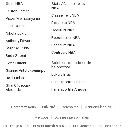
Stars NBA
Stats / Classements
NBA
LeBron James
Classement NBA
Victor Wembanyama
Résultats NBA
Luka Doncic
Scoreurs NBA
Nikola Jokic
Rebondeurs NBA
Anthony Edwards
Passeurs NBA
Stephen Curry
Contreurs NBA
Rudy Gobert
Solobasket: noticias de
Kevin Durant
baloncesto
Giannis Antetokounmpo
Lakers Brasil
Joel Embiid
Paris sportifs France
Shai Gilgeous-
Paris sportifs Afrique
Alexander
Contactez-nous
Publicité
Partenaires
Mentions légales
À propos
Données personnelles
18+ Les jeux d'argent sont interdits aux mineurs. Jouer comporte des risques :