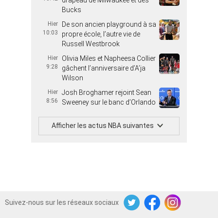
Bucks
Hier
De son ancien playground à sa
10:03
propre école, l’autre vie de
Russell Westbrook
Hier
Olivia Miles et Napheesa Collier
9:28
gâchent l’anniversaire d’A’ja
Wilson
Hier
Josh Broghamer rejoint Sean
8:56
Sweeney sur le banc d’Orlando
Afficher les actus NBA suivantes
Suivez-nous sur les réseaux sociaux
Twitter
Facebook
Instagram