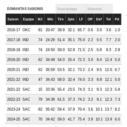
DOMANTAS SABONIS
Pourcentage
Rebonds
Saison
Equipe
MJ
Min
Tirs
3pts
LF
Off
Def
Tot
Pd
Ft
2016-17
OKC
81
20:47
39.9
32.1
65.7
0.6
3.0
3.6
1.0
2.
2017-18
IND
74
24:28
51.4
35.1
75.0
2.2
5.5
7.7
2.0
3.
2018-19
IND
74
24:50
59.0
52.9
71.5
2.5
6.8
9.3
2.9
3.
2019-20
IND
62
34:49
54.0
25.4
72.3
3.0
9.4
12.4
5.0
3.
2020-21
IND
62
35:59
53.5
32.1
73.2
2.4
9.5
12.0
6.7
3.
2021-22
IND
47
34:43
58.0
32.4
74.0
3.3
8.8
12.1
5.0
3.
2021-22
SAC
15
33:36
55.4
23.5
74.3
3.1
9.3
12.3
5.8
3.
2022-23
SAC
79
34:38
61.5
37.3
74.2
3.2
9.1
12.3
7.3
3.
2023-24
SAC
82
35:42
59.4
37.9
70.4
3.6
10.1
13.7
8.2
3.
2024-25
SAC
70
34:42
59.0
41.7
75.4
3.8
10.1
13.9
6.0
3.