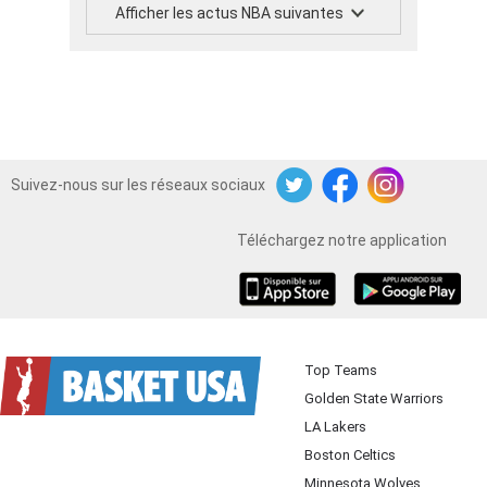
Afficher les actus NBA suivantes
Suivez-nous sur les réseaux sociaux
Twitter
Facebook
Instagram
Téléchargez notre application
iOS
Android
Top Teams
Golden State Warriors
LA Lakers
Boston Celtics
Minnesota Wolves