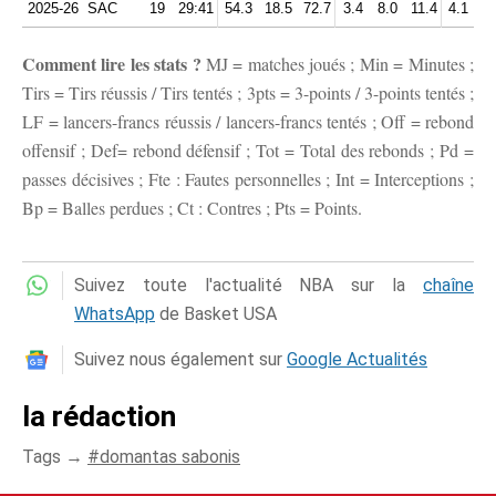
2025-26
SAC
19
29:41
54.3
18.5
72.7
3.4
8.0
11.4
4.1
3.
Comment lire les stats ?
MJ = matches joués ; Min = Minutes ;
Tirs = Tirs réussis / Tirs tentés ; 3pts = 3-points / 3-points tentés ;
LF = lancers-francs réussis / lancers-francs tentés ; Off = rebond
offensif ; Def= rebond défensif ; Tot = Total des rebonds ; Pd =
passes décisives ; Fte : Fautes personnelles ; Int = Interceptions ;
Bp = Balles perdues ; Ct : Contres ; Pts = Points.
Suivez toute l'actualité NBA sur la
chaîne
WhatsApp
de Basket USA
Suivez nous également sur
Google Actualités
la rédaction
Tags →
domantas sabonis