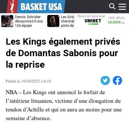
Affi
Pariez en ligne avec
Dennis Schröder
Les Grizzlies
Dwane Casey
100€ offerts
Unibet
découvrira-t-il une
cherchent déjà une
bientôt coach
La suite →
12e équipe
porte de sortie
Rome ?
différente ?
pour D’Angelo
le
Russell
Les Kings également privés
men
de Domantas Sabonis pour
la reprise
Twitter
Facebook
Publié le 19/10/2025 à 8:19
NBA – Les Kings ont annoncé le forfait de
l’intérieur lituanien, victime d’une élongation du
tendon d’Achille et qui en aura au moins pour une
semaine d’absence.