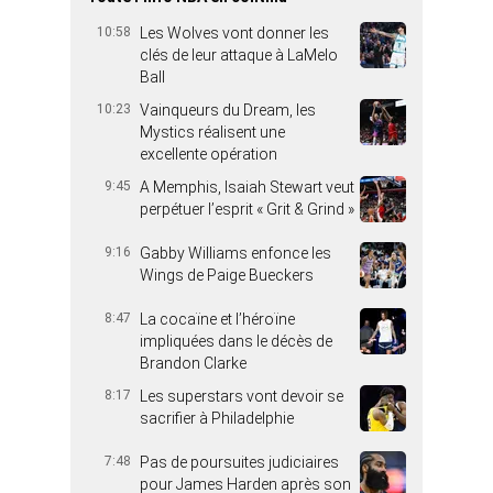
10:58
Les Wolves vont donner les
clés de leur attaque à LaMelo
Ball
10:23
Vainqueurs du Dream, les
Mystics réalisent une
excellente opération
9:45
A Memphis, Isaiah Stewart veut
perpétuer l’esprit « Grit & Grind »
9:16
Gabby Williams enfonce les
Wings de Paige Bueckers
8:47
La cocaïne et l’héroïne
impliquées dans le décès de
Brandon Clarke
8:17
Les superstars vont devoir se
sacrifier à Philadelphie
7:48
Pas de poursuites judiciaires
pour James Harden après son