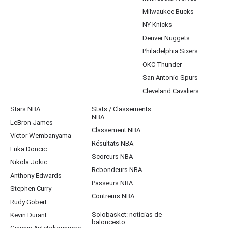
Milwaukee Bucks
NY Knicks
Denver Nuggets
Philadelphia Sixers
OKC Thunder
San Antonio Spurs
Cleveland Cavaliers
Stars NBA
Stats / Classements
NBA
LeBron James
Classement NBA
Victor Wembanyama
Résultats NBA
Luka Doncic
Scoreurs NBA
Nikola Jokic
Rebondeurs NBA
Anthony Edwards
Passeurs NBA
Stephen Curry
Contreurs NBA
Rudy Gobert
Solobasket: noticias de
Kevin Durant
baloncesto