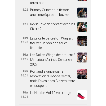
arrestation
5:22
Brittney Griner crucifie son
ancienne équipe au buzzer !
6:58
Kevin Love en contact avec les
Sixers ?
Hier
La priorité de Keaton Wagler :
17:47
trouver un bon conseiller
financier
Hier
Les Dallas Wings débarquent à
16:50
l’American Airlines Center en
2027
Hier
Portland avance sur la
16:01
rénovation du Moda Center,
mais l’avenir des Blazers reste
en suspens
Hier
La Harden Vol.10 voit rouge
15:08