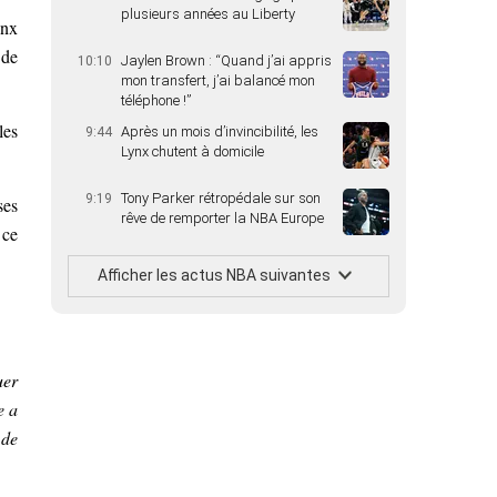
plusieurs années au Liberty
ynx
 de
Jaylen Brown : “Quand j’ai appris
10:10
mon transfert, j’ai balancé mon
téléphone !”
les
Après un mois d’invincibilité, les
9:44
Lynx chutent à domicile
Tony Parker rétropédale sur son
9:19
ses
rêve de remporter la NBA Europe
 ce
Afficher les actus NBA suivantes
uer
e a
 de