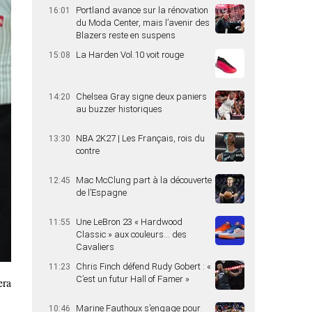
Portland avance sur la rénovation
16:01
du Moda Center, mais l’avenir des
Blazers reste en suspens
La Harden Vol.10 voit rouge
15:08
Chelsea Gray signe deux paniers
14:20
au buzzer historiques
NBA 2K27 | Les Français, rois du
13:30
contre
Mac McClung part à la découverte
12:45
de l’Espagne
Une LeBron 23 « Hardwood
11:55
Classic » aux couleurs… des
Cavaliers
Chris Finch défend Rudy Gobert : «
11:23
C’est un futur Hall of Famer »
era
Marine Fauthoux s’engage pour
10:46