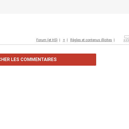
Forum (et HS)
|
+
|
Règles et contenus illicites
|
CHER LES COMMENTAIRES