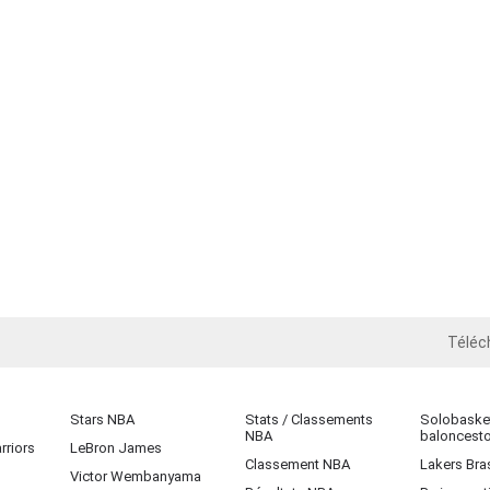
Téléc
iOS
Stars NBA
Stats / Classements
Solobasket
NBA
baloncest
rriors
LeBron James
Classement NBA
Lakers Bras
Victor Wembanyama