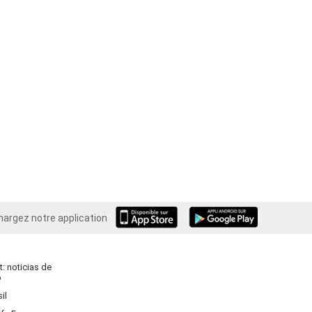
hargez notre application
Android
: noticias de
o
il