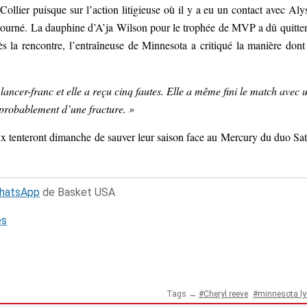
lier puisque sur l’action litigieuse où il y a eu un contact avec Aly
tourné. La dauphine d’A’ja Wilson pour le trophée de MVP a dû quitter
ès la rencontre, l’entraîneuse de Minnesota a critiqué la manière dont
lancer-franc et elle a reçu cinq fautes. Elle a même fini le match avec 
 probablement d’une fracture. »
nx tenteront dimanche de sauver leur saison face au Mercury du duo Sa
WhatsApp
de Basket USA
és
Tags →
Cheryl reeve
minnesota ly