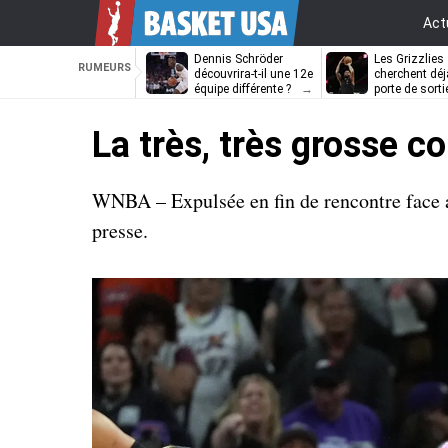
Act
Dennis Schröder
Les Grizzlies
RUMEURS
découvrira-t-il une 12e
cherchent déj
équipe différente ?
porte de sorti
D’Angelo Russ
La très, très grosse c
WNBA – Expulsée en fin de rencontre face 
presse.