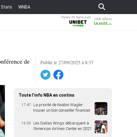
Stats
WNBA
Pariez en ligne avec
100€ offerts
Unibet
La suite →
onférence de
Publié le 27/09/2025 à 8:37
Twitter
Facebook
Toute l’info NBA en continu
La priorité de Keaton Wagler :
17:47
trouver un bon conseiller financier
Les Dallas Wings débarquent à
16:50
l’American Airlines Center en 2027