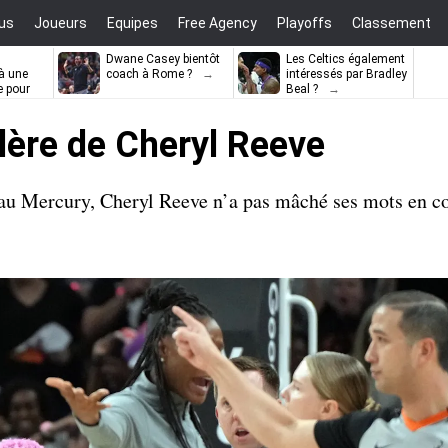
us
Joueurs
Equipes
Free Agency
Playoffs
Classement
Dwane Casey bientôt
Les Celtics également
à une
coach à Rome ?
intéressés par Bradley
e pour
Beal ?
ell
olère de Cheryl Reeve
au Mercury, Cheryl Reeve n’a pas mâché ses mots en c