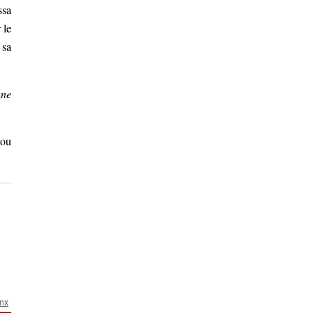
ssa
 le
 sa
une
tou
nx