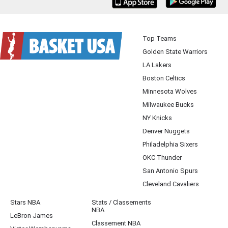
iOS
Android
Top Teams
Golden State Warriors
LA Lakers
Boston Celtics
Minnesota Wolves
Milwaukee Bucks
NY Knicks
Denver Nuggets
Philadelphia Sixers
OKC Thunder
San Antonio Spurs
Cleveland Cavaliers
Stars NBA
Stats / Classements
NBA
LeBron James
Classement NBA