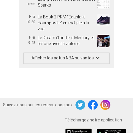
10:55
Sparks
Hier
La Book 2 PRM “Eggplant
10:20
Foamposite” en met plein la
vue
Hier
Le Dream étouffe le Mercury et
9:48
renoue avec la victoire
Afficher les actus NBA suivantes
Suivez-nous sur les réseaux sociaux
Twitter
Facebook
Instagram
Téléchargez notre application