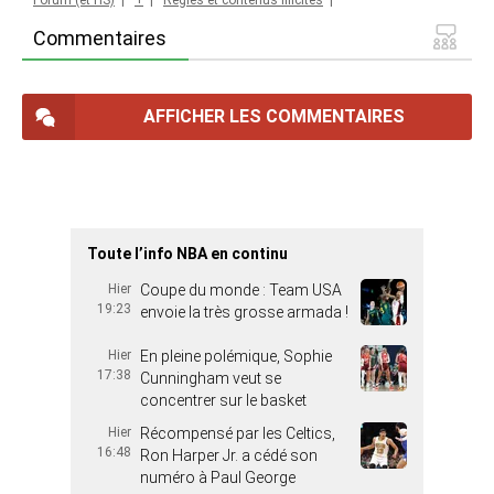
Forum (et HS)
|
+
|
Règles et contenus illicites
|
Commentaires
AFFICHER LES COMMENTAIRES
Toute l’info NBA en continu
Hier
Coupe du monde : Team USA
19:23
envoie la très grosse armada !
Hier
En pleine polémique, Sophie
17:38
Cunningham veut se
concentrer sur le basket
Hier
Récompensé par les Celtics,
16:48
Ron Harper Jr. a cédé son
numéro à Paul George