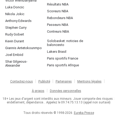
Victor Wembanyama
Résultats NBA
Luka Doncic
Scoreurs NBA
Nikola Jokic
Rebondeurs NBA
Anthony Edwards
Passeurs NBA
Stephen Curry
Contreurs NBA
Rudy Gobert
Solobasket: noticias de
Kevin Durant
baloncesto
Giannis Antetokounmpo
Lakers Brasil
Joel Embiid
Paris sportifs France
Shai Gilgeous-
Paris sportifs Afrique
Alexander
Contactez-nous
Publicité
Partenaires
Mentions légales
À propos
Données personnelles
18+ Les jeux d'argent sont interdits aux mineurs. Jouer comporte des risques :
endettement, dépendance... Appelez le 09.74.75.13.13 (appel non surtaxé)
Tous droits réservés © 1998-2026
Eureka Presse