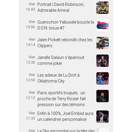
Hier
Portrait | David Robinson,
16:05
Admirable Amiral
Hier
Guerschon Yabusele boucle la
15:06
D.O.N. Issue #7
Hier
Jalen Pickett rebondit chez les
14:14
Clippers
Hier
Janelle Salaün s’épanouit
13:30
comme joker
Hier
Les adieux de Lu Dort à
12:50
Oklahoma City
Hier
Paris sportifs truqués : un
12:12
proche de Terry Rozier fait
pression sur des témoins
Hier
Enfin à 100%, Joel Embiid aura
11:33
un calendrier personnalisé
Hier
Le Sky est tombé sur la tête des