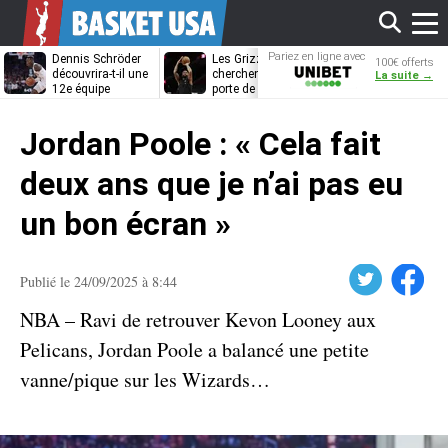
Affi
Pariez en ligne avec
Dennis Schröder
Les Grizzlies
Dwane Casey
100€ offerts
Unibet
découvrira-t-il une
cherchent déjà une
bientôt coach
La suite →
12e équipe
porte de sortie
Rome ?
différente ?
pour D’Angelo
le
Russell
Jordan Poole : « Cela fait
men
deux ans que je n’ai pas eu
un bon écran »
Twitter
Facebook
Publié le 24/09/2025 à 8:44
NBA – Ravi de retrouver Kevon Looney aux
Pelicans, Jordan Poole a balancé une petite
vanne/pique sur les Wizards…