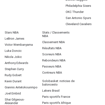
Philadelphia Sixers
OKC Thunder
San Antonio Spurs
Cleveland Cavaliers
Stars NBA
Stats / Classements
NBA
LeBron James
Classement NBA
Victor Wembanyama
Résultats NBA
Luka Doncic
Scoreurs NBA
Nikola Jokic
Rebondeurs NBA
Anthony Edwards
Passeurs NBA
Stephen Curry
Contreurs NBA
Rudy Gobert
Solobasket: noticias de
Kevin Durant
baloncesto
Giannis Antetokounmpo
Lakers Brasil
Joel Embiid
Paris sportifs France
Shai Gilgeous-
Paris sportifs Afrique
Alexander