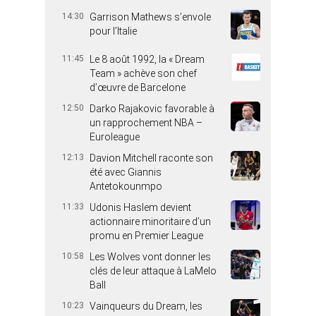
14:30
Garrison Mathews s’envole
pour l’Italie
11:45
Le 8 août 1992, la « Dream
Team » achève son chef
d’œuvre de Barcelone
12:50
Darko Rajakovic favorable à
un rapprochement NBA –
Euroleague
12:13
Davion Mitchell raconte son
été avec Giannis
Antetokounmpo
11:33
Udonis Haslem devient
actionnaire minoritaire d’un
promu en Premier League
10:58
Les Wolves vont donner les
clés de leur attaque à LaMelo
Ball
10:23
Vainqueurs du Dream, les