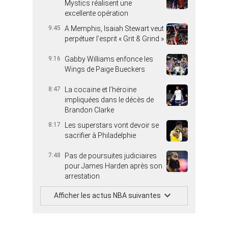
Mystics réalisent une
excellente opération
9:45
A Memphis, Isaiah Stewart veut
perpétuer l’esprit « Grit & Grind »
9:16
Gabby Williams enfonce les
Wings de Paige Bueckers
8:47
La cocaïne et l’héroïne
impliquées dans le décès de
Brandon Clarke
8:17
Les superstars vont devoir se
sacrifier à Philadelphie
7:48
Pas de poursuites judiciaires
pour James Harden après son
arrestation
Afficher les actus NBA suivantes