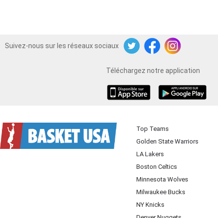
Suivez-nous sur les réseaux sociaux
Twitter
Facebook
Instagram
Téléchargez notre application
iOS
Android
Top Teams
Golden State Warriors
LA Lakers
Boston Celtics
Minnesota Wolves
Milwaukee Bucks
NY Knicks
Denver Nuggets