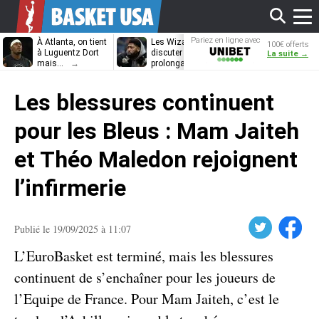
Affi
Pariez en ligne avec
À Atlanta, on tient
Les Wizards vont
Dennis Schrö
100€ offerts
Unibet
à Luguentz Dort
discuter
découvrira-t-il
La suite →
mais…
prolongation avec
12e équipe
Anthony Davis
différente ?
le
Les blessures continuent
men
pour les Bleus : Mam Jaiteh
et Théo Maledon rejoignent
l’infirmerie
Twitter
Facebook
Publié le 19/09/2025 à 11:07
L’EuroBasket est terminé, mais les blessures
continuent de s’enchaîner pour les joueurs de
l’Equipe de France. Pour Mam Jaiteh, c’est le