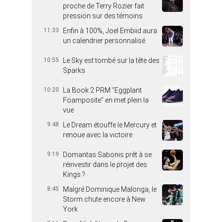
proche de Terry Rozier fait
pression sur des témoins
11:33
Enfin à 100%, Joel Embiid aura
un calendrier personnalisé
10:55
Le Sky est tombé sur la tête des
Sparks
10:20
La Book 2 PRM “Eggplant
Foamposite” en met plein la
vue
9:48
Le Dream étouffe le Mercury et
renoue avec la victoire
9:19
Domantas Sabonis prêt à se
réinvestir dans le projet des
Kings ?
8:45
Malgré Dominique Malonga, le
Storm chute encore à New
York