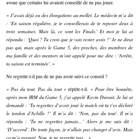
avoue que certains lui avaient conseillé de ne pas jouer.
« J’avais déjà eu des élongations au mollet. Le médecin m’a dit
: ‘En saison régulière, je te conseillerais de te reposer deux à
trois semaines. Mais là, ce sont les Finals.’ Et moi je lui ai
répondu : ‘Quoi ? Tu crois que je vais rester assis ?’ Je ne dirai
pas qui, mais après le Game 5, des proches, des membres de
ma famille et des mentors m’ont appelé pour me dire : ‘Arrête,
ta saison est terminée’. »
Ne regrette-t-il pas de ne pas avoir suivi ce conseil ?
« Pas du tout. Pas du tout »
répète-t-il.
« Pour être honnête,
après mon IRM du Game 5, j’ai appelé Kevin Durant. Je lui ai
demandé : ‘Tu regrettes d’avoir joué le match où tu t’es déchiré
le tendon d’Achille ?’ Il m’a dit : ‘Non, pas du tout’. Il m’a
répondu : ‘Tu ne regrettes jamais…’ Alors je me suis dit :
‘D’accord’. De toute façon, je n’allais pas changer d’avis. Mais
ça m’a rassuré. Non, je ne regrette pas… »