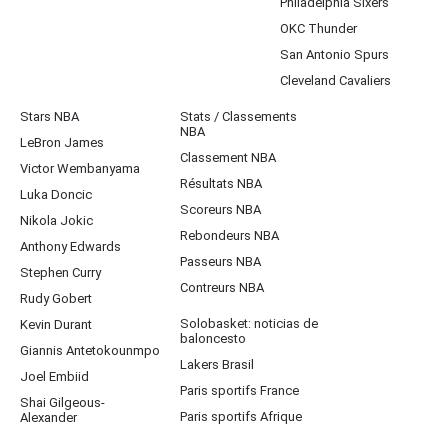
Philadelphia Sixers
OKC Thunder
San Antonio Spurs
Cleveland Cavaliers
Stars NBA
Stats / Classements
NBA
LeBron James
Classement NBA
Victor Wembanyama
Résultats NBA
Luka Doncic
Scoreurs NBA
Nikola Jokic
Rebondeurs NBA
Anthony Edwards
Passeurs NBA
Stephen Curry
Contreurs NBA
Rudy Gobert
Solobasket: noticias de
Kevin Durant
baloncesto
Giannis Antetokounmpo
Lakers Brasil
Joel Embiid
Paris sportifs France
Shai Gilgeous-
Paris sportifs Afrique
Alexander