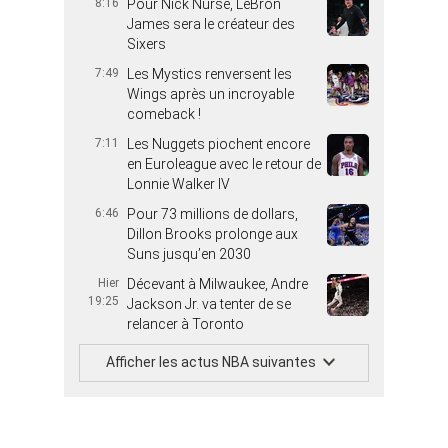
8:16
Pour Nick Nurse, LeBron
James sera le créateur des
Sixers
7:49
Les Mystics renversent les
Wings après un incroyable
comeback !
7:11
Les Nuggets piochent encore
en Euroleague avec le retour de
Lonnie Walker IV
6:46
Pour 73 millions de dollars,
Dillon Brooks prolonge aux
Suns jusqu’en 2030
Hier
Décevant à Milwaukee, Andre
19:25
Jackson Jr. va tenter de se
relancer à Toronto
Afficher les actus NBA suivantes