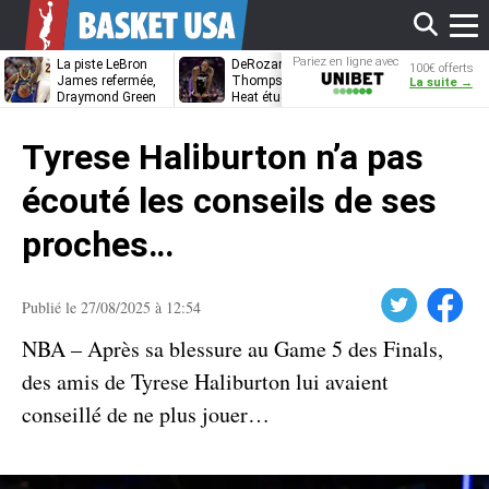
Affi
Pariez en ligne avec
La piste LeBron
DeRozan, Beal,
Kentavious
100€ offerts
Unibet
James refermée,
Thompson… Le
Caldwell-Pope
La suite →
Draymond Green
Heat étudie ses
à retrouver L
va pouvoir rempiler
options
James à
le
à Golden State
Philadelphie ?
Tyrese Haliburton n’a pas
men
écouté les conseils de ses
proches…
Twitter
Facebook
Publié le 27/08/2025 à 12:54
NBA – Après sa blessure au Game 5 des Finals,
des amis de Tyrese Haliburton lui avaient
conseillé de ne plus jouer…