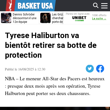
Affi
Pariez en ligne avec
Dennis Schröder
Les Grizzlies
Dwane Casey
100€ offerts
Unibet
découvrira-t-il une
cherchent déjà une
bientôt coach
La suite →
12e équipe
porte de sortie
Rome ?
différente ?
pour D’Angelo
le
Russell
Tyrese Haliburton va
men
bientôt retirer sa botte de
protection
Twitter
Facebook
Publié le 16/08/2025 à 12:30
NBA – Le meneur All-Star des Pacers est heureux
: presque deux mois après son opération, Tyrese
Halburton peut porter ses deux chaussures.