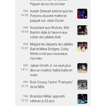
Pippen de se réconcilier
Hier
Isaiah Stewart estime que les
16:55
Pistons doivent mettre le
paquet sur Jalen Duren
Hier
Assistant aux Wolves, Will
15:54
Barton déjà à l’œuvre aux
côtés de LaMelo Ball
Hier
Malgré les départs de LaMelo
15:07
Ball et Miles Bridges, Coby
White croit aux nouveaux
Hornets
Hier
Jabari Smith Jr. ne veut plus
14:11
être un maillon faible balle en
main
Hier
Bob Cousy, l’autre “Français”
13:19
de la NBA
Hier
Brandon Miller, apprenti
12:22
vétéran à 23 ans