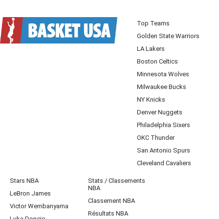
Top Teams
Golden State Warriors
LA Lakers
Boston Celtics
Minnesota Wolves
Milwaukee Bucks
NY Knicks
Denver Nuggets
Philadelphia Sixers
OKC Thunder
San Antonio Spurs
Cleveland Cavaliers
Stars NBA
Stats / Classements
NBA
LeBron James
Classement NBA
Victor Wembanyama
Résultats NBA
Luka Doncic