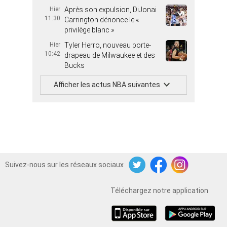
Hier
Après son expulsion, DiJonai
11:30
Carrington dénonce le «
privilège blanc »
Hier
Tyler Herro, nouveau porte-
10:42
drapeau de Milwaukee et des
Bucks
Afficher les actus NBA suivantes
Suivez-nous sur les réseaux sociaux
Twitter
Facebook
Instagram
Téléchargez notre application
iOS
Android