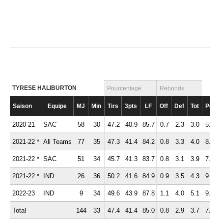
TYRESE HALIBURTON
Pourcentage
Rebonds
Saison
Equipe
MJ
Min
Tirs
3pts
LF
Off
Def
Tot
Pd
2020-21
SAC
58
30
47.2
40.9
85.7
0.7
2.3
3.0
5.3
2021-22 *
All Teams
77
35
47.3
41.4
84.2
0.8
3.3
4.0
8.2
2021-22 *
SAC
51
34
45.7
41.3
83.7
0.8
3.1
3.9
7.4
2021-22 *
IND
26
36
50.2
41.6
84.9
0.9
3.5
4.3
9.6
2022-23
IND
9
34
49.6
43.9
87.8
1.1
4.0
5.1
9.3
Total
144
33
47.4
41.4
85.0
0.8
2.9
3.7
7.1