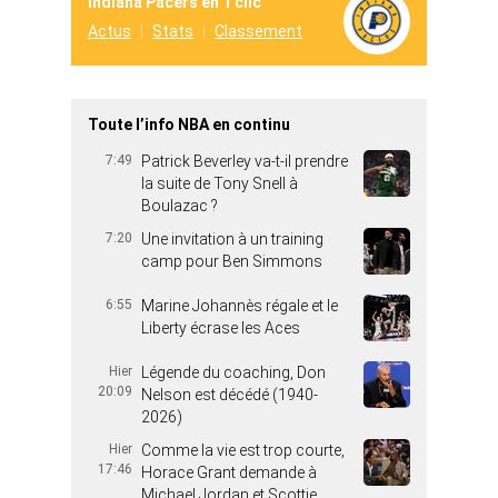
Indiana Pacers en 1 clic
Actus
Stats
Classement
Toute l’info NBA en continu
7:49
Patrick Beverley va-t-il prendre
la suite de Tony Snell à
Boulazac ?
7:20
Une invitation à un training
camp pour Ben Simmons
6:55
Marine Johannès régale et le
Liberty écrase les Aces
Hier
Légende du coaching, Don
20:09
Nelson est décédé (1940-
2026)
Hier
Comme la vie est trop courte,
17:46
Horace Grant demande à
Michael Jordan et Scottie