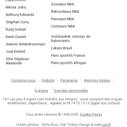
Scoreurs NBA
Nikola Jokic
Rebondeurs NBA
Anthony Edwards
Passeurs NBA
Stephen Curry
Contreurs NBA
Rudy Gobert
Solobasket: noticias de
Kevin Durant
baloncesto
Giannis Antetokounmpo
Lakers Brasil
Joel Embiid
Paris sportifs France
Shai Gilgeous-
Paris sportifs Afrique
Alexander
Contactez-nous
Publicité
Partenaires
Mentions légales
À propos
Données personnelles
18+ Les jeux d'argent sont interdits aux mineurs. Jouer comporte des risques :
endettement, dépendance... Appelez le 09.74.75.13.13 (appel non surtaxé)
Tous droits réservés © 1998-2026
Eureka Presse
Crédits photos : Chris Elise, USA Today | Design & code
juxy.fr