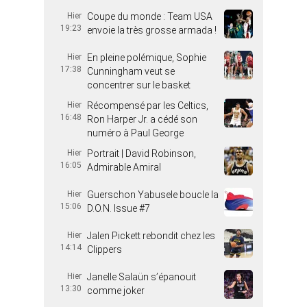
Hier
Coupe du monde : Team USA
19:23
envoie la très grosse armada !
Hier
En pleine polémique, Sophie
17:38
Cunningham veut se
concentrer sur le basket
Hier
Récompensé par les Celtics,
16:48
Ron Harper Jr. a cédé son
numéro à Paul George
Hier
Portrait | David Robinson,
16:05
Admirable Amiral
Hier
Guerschon Yabusele boucle la
15:06
D.O.N. Issue #7
Hier
Jalen Pickett rebondit chez les
14:14
Clippers
Hier
Janelle Salaün s’épanouit
13:30
comme joker