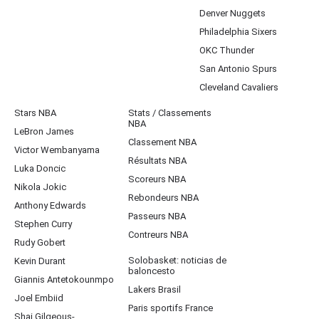
Denver Nuggets
Philadelphia Sixers
OKC Thunder
San Antonio Spurs
Cleveland Cavaliers
Stars NBA
Stats / Classements
NBA
LeBron James
Classement NBA
Victor Wembanyama
Résultats NBA
Luka Doncic
Scoreurs NBA
Nikola Jokic
Rebondeurs NBA
Anthony Edwards
Passeurs NBA
Stephen Curry
Contreurs NBA
Rudy Gobert
Solobasket: noticias de
Kevin Durant
baloncesto
Giannis Antetokounmpo
Lakers Brasil
Joel Embiid
Paris sportifs France
Shai Gilgeous-