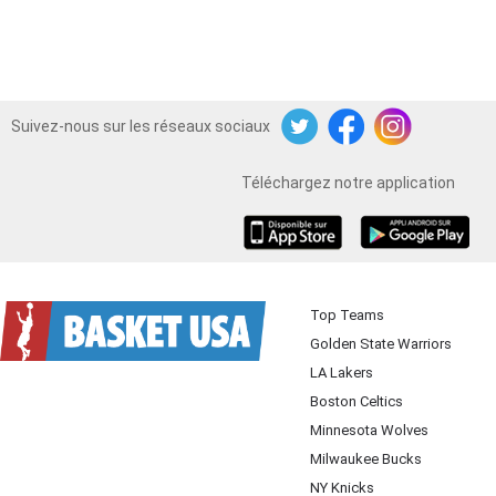
Suivez-nous sur les réseaux sociaux
Twitter
Facebook
Instagram
Téléchargez notre application
iOS
Android
Top Teams
Golden State Warriors
LA Lakers
Boston Celtics
Minnesota Wolves
Milwaukee Bucks
NY Knicks