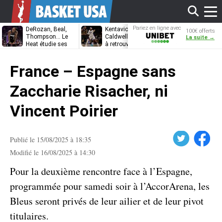
Affi
Pariez en ligne avec
DeRozan, Beal,
Kentavious
Jonathan
100€ offerts
Unibet
Thompson… Le
Caldwell-Pope prêt
Kuminga, le p
La suite →
Heat étudie ses
à retrouver LeBron
des Cavaliers
options
James à
le
Philadelphie ?
France – Espagne sans
men
Zaccharie Risacher, ni
Vincent Poirier
Twitter
Facebook
Publié le 15/08/2025 à 18:35
Modifié le 16/08/2025 à 14:30
Pour la deuxième rencontre face à l’Espagne,
programmée pour samedi soir à l’AccorArena, les
Bleus seront privés de leur ailier et de leur pivot
titulaires.