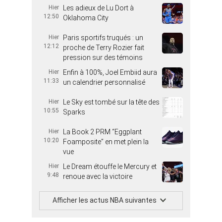
Hier
Les adieux de Lu Dort à
12:50
Oklahoma City
Hier
Paris sportifs truqués : un
12:12
proche de Terry Rozier fait
pression sur des témoins
Hier
Enfin à 100%, Joel Embiid aura
11:33
un calendrier personnalisé
Hier
Le Sky est tombé sur la tête des
10:55
Sparks
Hier
La Book 2 PRM “Eggplant
10:20
Foamposite” en met plein la
vue
Hier
Le Dream étouffe le Mercury et
9:48
renoue avec la victoire
Afficher les actus NBA suivantes