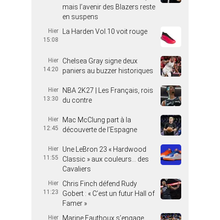
mais l’avenir des Blazers reste
en suspens
Hier
La Harden Vol.10 voit rouge
15:08
Hier
Chelsea Gray signe deux
14:20
paniers au buzzer historiques
Hier
NBA 2K27 | Les Français, rois
13:30
du contre
Hier
Mac McClung part à la
12:45
découverte de l’Espagne
Hier
Une LeBron 23 « Hardwood
11:55
Classic » aux couleurs… des
Cavaliers
Hier
Chris Finch défend Rudy
11:23
Gobert : « C’est un futur Hall of
Famer »
Hier
Marine Fauthoux s’engage