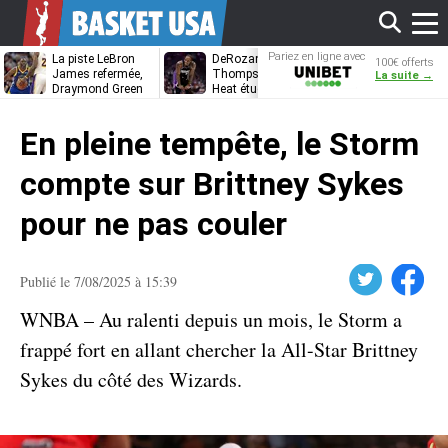
Affi
Pariez en ligne avec
La piste LeBron
DeRozan, Beal,
Kentavious
100€ offerts
Unibet
James refermée,
Thompson… Le
Caldwell-Pope
La suite →
Draymond Green
Heat étudie ses
à retrouver L
va pouvoir rempiler
options
James à
le
à Golden State
Philadelphie ?
En pleine tempête, le Storm
men
compte sur Brittney Sykes
pour ne pas couler
Twitter
Facebook
Publié le 7/08/2025 à 15:39
WNBA – Au ralenti depuis un mois, le Storm a
frappé fort en allant chercher la All-Star Brittney
Sykes du côté des Wizards.