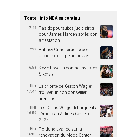
Toute l’info NBA en continu
7:48
Pas de poursuites judiciaires
pour James Harden après son
arrestation
7:22
Brittney Griner crucifie son
ancienne équipe au buzzer !
6:58
Kevin Love en contact avec les
Sixers ?
Hier
La priorité de Keaton Wagler :
17:47
trouver un bon conseiller
financier
Hier
Les Dallas Wings débarquent à
16:50
l’American Airlines Center en
2027
Hier
Portland avance sur la
16:01
rénovation du Moda Center,