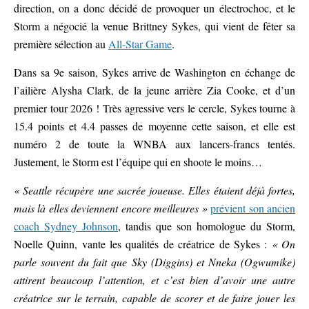
direction, on a donc décidé de provoquer un électrochoc, et le
Storm a négocié la venue Brittney Sykes, qui vient de fêter sa
première sélection au
All-Star Game
.
Dans sa 9e saison, Sykes arrive de Washington en échange de
l’ailière Alysha Clark, de la jeune arrière Zia Cooke, et d’un
premier tour 2026 ! Très agressive vers le cercle, Sykes tourne à
15.4 points et 4.4 passes de moyenne cette saison, et elle est
numéro 2 de toute la WNBA aux lancers-francs tentés.
Justement, le Storm est l’équipe qui en shoote le moins…
« Seattle récupère une sacrée joueuse. Elles étaient déjà fortes,
mais là elles deviennent encore meilleures »
prévient son ancien
coach Sydney Johnson
, tandis que son homologue du Storm,
Noelle Quinn, vante les qualités de créatrice de Sykes :
« On
parle souvent du fait que Sky (Diggins) et Nneka (Ogwumike)
attirent beaucoup l’attention, et c’est bien d’avoir une autre
créatrice sur le terrain, capable de scorer et de faire jouer les