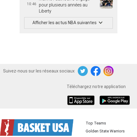
10:46
pour plusieurs années au
Liberty
Afficher les actus NBA suivantes
Suivez-nous sur les réseaux sociaux
Twitter
Facebook
Instagram
Téléchargez notre application
iOS
Android
Top Teams
Golden State Warriors