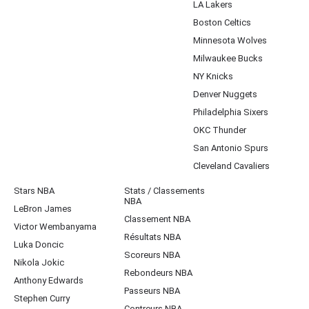
LA Lakers
Boston Celtics
Minnesota Wolves
Milwaukee Bucks
NY Knicks
Denver Nuggets
Philadelphia Sixers
OKC Thunder
San Antonio Spurs
Cleveland Cavaliers
Stars NBA
Stats / Classements
NBA
LeBron James
Classement NBA
Victor Wembanyama
Résultats NBA
Luka Doncic
Scoreurs NBA
Nikola Jokic
Rebondeurs NBA
Anthony Edwards
Passeurs NBA
Stephen Curry
Contreurs NBA