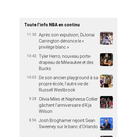
Toute l’info NBA en continu
11:30
Après son expulsion, DiJonai
Carrington dénonce le «
privilège blanc »
10:42
Tyler Herro, nouveau porte-
drapeau de Milwaukee et des
Bucks
10:03
De son ancien playground à sa
propre école, l’autre vie de
Russell Westbrook
9:28
Olivia Miles et Napheesa Collier
gâchent l’anniversaire d’A’ja
Wilson
8:56
Josh Broghamer rejoint Sean
Sweeney sur le banc d’Orlando