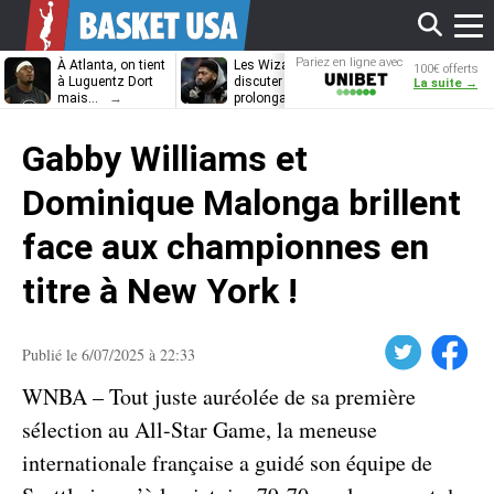
Affi
Pariez en ligne avec
À Atlanta, on tient
Les Wizards vont
Dennis Schrö
100€ offerts
Unibet
à Luguentz Dort
discuter
découvrira-t-il
La suite →
mais…
prolongation avec
12e équipe
Anthony Davis
différente ?
le
Gabby Williams et
men
Dominique Malonga brillent
face aux championnes en
titre à New York !
Twitter
Facebook
Publié le 6/07/2025 à 22:33
WNBA – Tout juste auréolée de sa première
sélection au All-Star Game, la meneuse
internationale française a guidé son équipe de