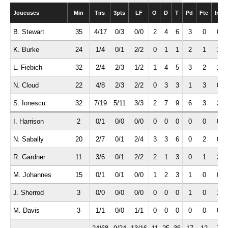
Joueuses
Min
Tirs
3pts
LF
O
D
T
Pd
Fte
Int
B. Stewart
35
4/17
0/3
0/0
2
4
6
3
0
0
K. Burke
24
1/4
0/1
2/2
0
1
1
2
1
1
L. Fiebich
32
2/4
2/3
1/2
1
4
5
3
2
1
N. Cloud
22
4/8
2/3
2/2
0
3
3
1
3
0
S. Ionescu
32
7/19
5/11
3/3
2
7
9
6
3
2
I. Harrison
2
0/1
0/0
0/0
0
0
0
0
0
0
N. Sabally
20
2/7
0/1
2/4
3
3
6
0
2
0
R. Gardner
11
3/6
0/1
2/2
2
1
3
0
1
2
M. Johannes
15
0/1
0/1
0/0
1
2
3
1
0
0
J. Sherrod
3
0/0
0/0
0/0
0
0
0
1
0
1
M. Davis
3
1/1
0/0
1/1
0
0
0
0
0
0