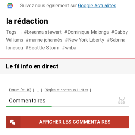
Suivez nous également sur
Google Actualités
la rédaction
Tags →
breanna stewart
Dominique Malonga
Gabby
Williams
marine johannès
New York Liberty
Sabrina
Ionescu
Seattle Storm
wnba
Le fil info en direct
Forum (et HS)
|
+
|
Règles et contenus illicites
|
Commentaires
AFFICHER LES COMMENTAIRES