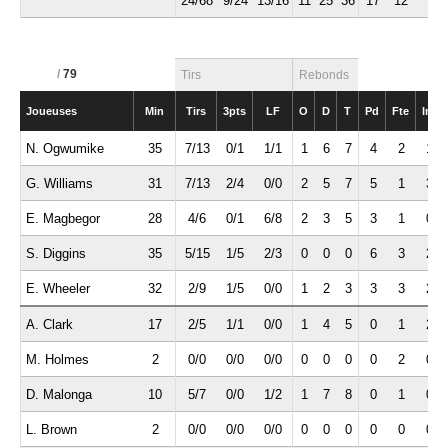
24/68
9/24
13/16
11
25
36
17
12
7
/
79
Tirs
Rebonds
Joueuses
Min
Tirs
3pts
LF
O
D
T
Pd
Fte
Int
N. Ogwumike
35
7/13
0/1
1/1
1
6
7
4
2
1
G. Williams
31
7/13
2/4
0/0
2
5
7
5
1
3
E. Magbegor
28
4/6
0/1
6/8
2
3
5
3
1
0
S. Diggins
35
5/15
1/5
2/3
0
0
0
6
3
2
E. Wheeler
32
2/9
1/5
0/0
1
2
3
3
3
2
A. Clark
17
2/5
1/1
0/0
1
4
5
0
1
2
M. Holmes
2
0/0
0/0
0/0
0
0
0
0
2
0
D. Malonga
10
5/7
0/0
1/2
1
7
8
0
1
0
L. Brown
2
0/0
0/0
0/0
0
0
0
0
0
0