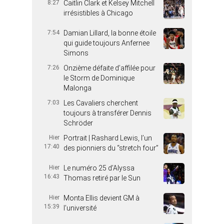
8:27
Caitlin Clark et Kelsey Mitchell
irrésistibles à Chicago
7:54
Damian Lillard, la bonne étoile
qui guide toujours Anfernee
Simons
7:26
Onzième défaite d’affilée pour
le Storm de Dominique
Malonga
7:03
Les Cavaliers cherchent
toujours à transférer Dennis
Schröder
Hier
Portrait | Rashard Lewis, l’un
17:40
des pionniers du “stretch four”
Hier
Le numéro 25 d’Alyssa
16:43
Thomas retiré par le Sun
Hier
Monta Ellis devient GM à
15:39
l’université