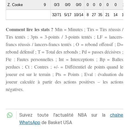
Z. Cooke
9
0/3
0/0
0/0
0
0
0
0
0
1
32/71
5/17
10/14
8
27
35
21
14
11
Comment lire les stats ?
Min = Minutes ; Tirs = Tirs réussis /
Tirs tentés ; 3pts = 3-points / 3-points tentés ; LF = lancers-
francs réussis / lancers-francs tentés ; O = rebond offensif ; D=
rebond défensif ; T = Total des rebonds ; Pd = passes décisives ;
Fte : Fautes personnelles ; Int = Interceptions ; Bp = Balles
perdues ; Ct : Contres ; +/- = Différentiel de points quand le
joueur est sur le terrain ; Pts = Points ; Eval : évaluation du
joueur calculée à partir des actions positives – les actions
négatives.
Suivez toute l'actualité NBA sur la
chaîne
WhatsApp
de Basket USA