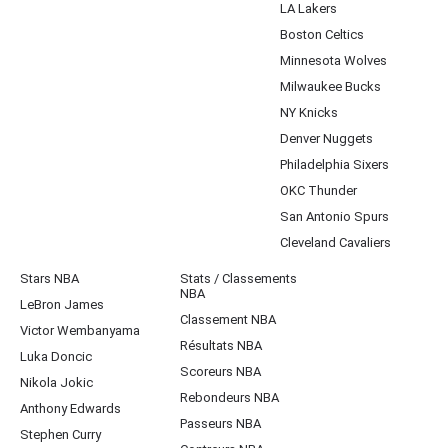
LA Lakers
Boston Celtics
Minnesota Wolves
Milwaukee Bucks
NY Knicks
Denver Nuggets
Philadelphia Sixers
OKC Thunder
San Antonio Spurs
Cleveland Cavaliers
Stars NBA
Stats / Classements
NBA
LeBron James
Classement NBA
Victor Wembanyama
Résultats NBA
Luka Doncic
Scoreurs NBA
Nikola Jokic
Rebondeurs NBA
Anthony Edwards
Passeurs NBA
Stephen Curry