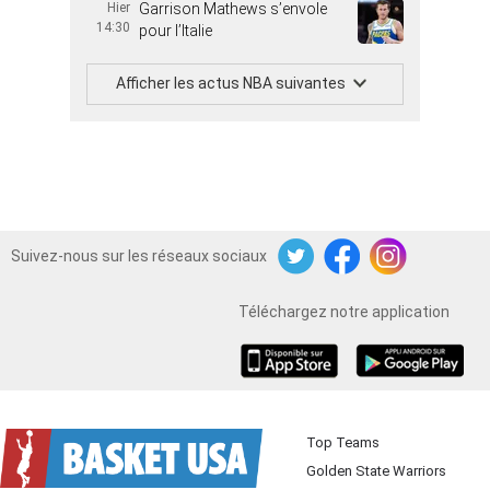
Hier
Garrison Mathews s’envole
14:30
pour l’Italie
Afficher les actus NBA suivantes
Suivez-nous sur les réseaux sociaux
Twitter
Facebook
Instagram
Téléchargez notre application
iOS
Android
Top Teams
Golden State Warriors