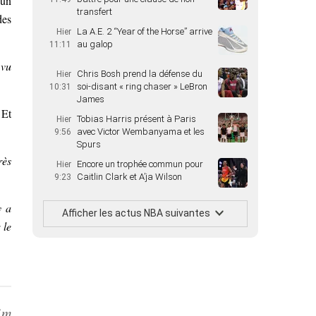
 un
transfert
des
La A.E. 2 “Year of the Horse” arrive
Hier
au galop
11:11
 vu
Chris Bosh prend la défense du
Hier
soi-disant « ring chaser » LeBron
10:31
James
 Et
Tobias Harris présent à Paris
Hier
avec Victor Wembanyama et les
9:56
Spurs
rès
Encore un trophée commun pour
Hier
Caitlin Clark et A’ja Wilson
9:23
y a
Afficher les actus NBA suivantes
 le
’m