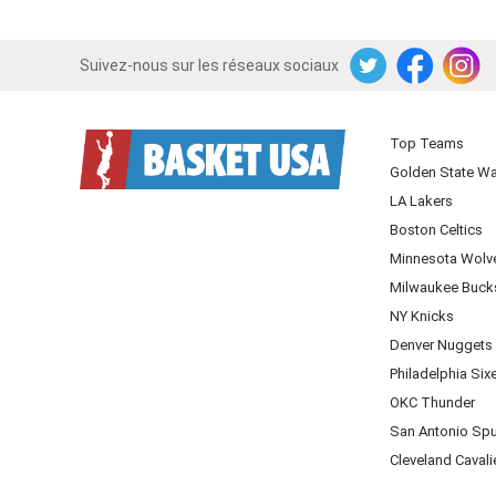
Suivez-nous sur les réseaux sociaux
Twitter
Facebook
Instagram
Top Teams
Golden State Wa
LA Lakers
Boston Celtics
Minnesota Wolv
Milwaukee Buck
NY Knicks
Denver Nuggets
Philadelphia Six
OKC Thunder
San Antonio Sp
Cleveland Cavali