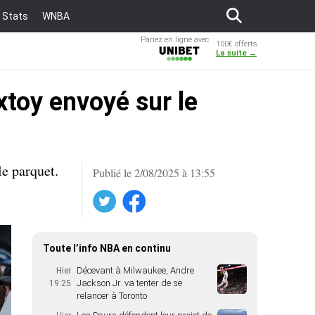
Stats
WNBA
Pariez en ligne avec
100€ offerts
Unibet
La suite →
xtoy envoyé sur le
le parquet.
Publié le 2/08/2025 à 13:55
Twitter
Facebook
Toute l’info NBA en continu
Décevant à Milwaukee, Andre
Hier
Jackson Jr. va tenter de se
19:25
relancer à Toronto