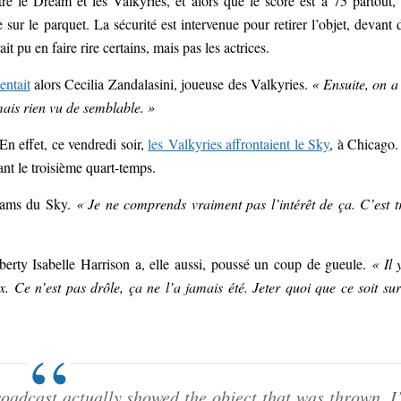
re le Dream et les Valkyries, et alors que le score est à 75 partout,
sur le parquet. La sécurité est intervenue pour retirer l’objet, devant 
t pu en faire rire certains, mais pas les actrices.
entait
alors Cecilia Zandalasini, joueuse des Valkyries.
« Ensuite, on a
mais rien vu de semblable. »
En effet, ce vendredi soir,
les Valkyries affrontaient le Sky
, à Chicago.
nt le troisième quart-temps.
iams du Sky.
« Je ne comprends vraiment pas l’intérêt de ça. C’est t
berty Isabelle Harrison a, elle aussi, poussé un coup de gueule.
« Il 
x. Ce n’est pas drôle, ça ne l’a jamais été. Jeter quoi que ce soit sur
dcast actually showed the object that was thrown. I