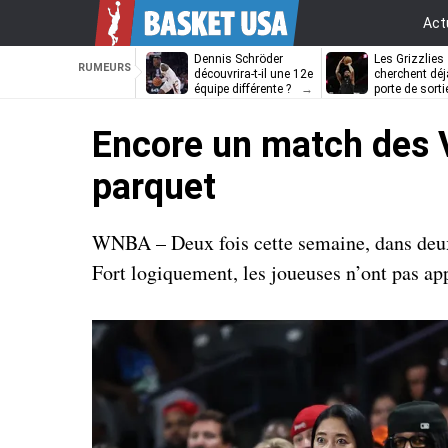
Act
Dennis Schröder
Les Grizzlies
RUMEURS
découvrira-t-il une 12e
cherchent déj
équipe différente ?
porte de sorti
D’Angelo Russ
Encore un match des V
parquet
WNBA – Deux fois cette semaine, dans deux m
Fort logiquement, les joueuses n’ont pas a