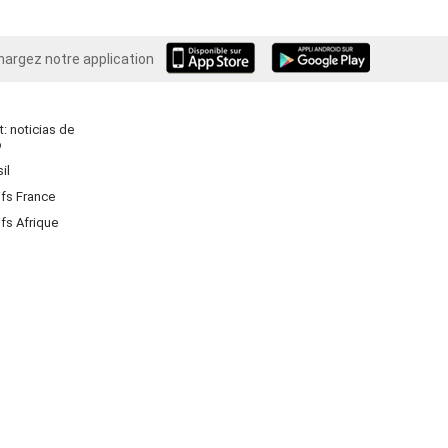
hargez notre application
Android
: noticias de
o
il
ifs France
ifs Afrique