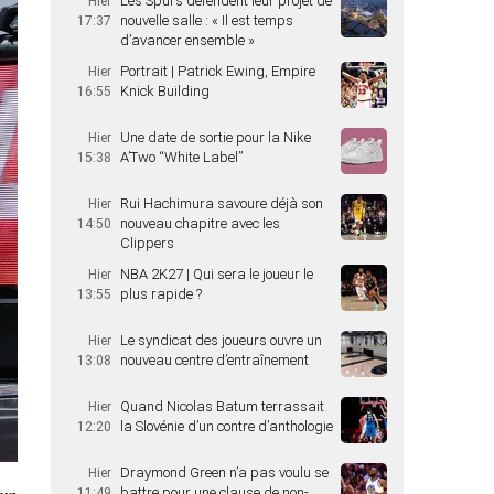
Les Spurs défendent leur projet de
Hier
nouvelle salle : « Il est temps
17:37
d’avancer ensemble »
Portrait | Patrick Ewing, Empire
Hier
Knick Building
16:55
Une date de sortie pour la Nike
Hier
A’Two “White Label”
15:38
Rui Hachimura savoure déjà son
Hier
nouveau chapitre avec les
14:50
Clippers
NBA 2K27 | Qui sera le joueur le
Hier
plus rapide ?
13:55
Le syndicat des joueurs ouvre un
Hier
nouveau centre d’entraînement
13:08
Quand Nicolas Batum terrassait
Hier
la Slovénie d’un contre d’anthologie
12:20
Draymond Green n’a pas voulu se
Hier
battre pour une clause de non-
11:49