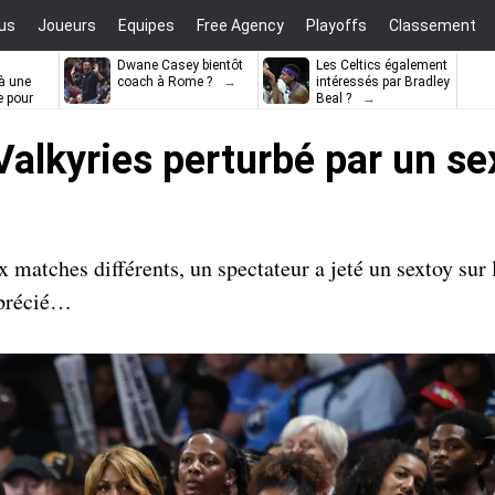
us
Joueurs
Equipes
Free Agency
Playoffs
Classement
Dwane Casey bientôt
Les Celtics également
à une
coach à Rome ?
intéressés par Bradley
e pour
Beal ?
ell
alkyries perturbé par un se
atches différents, un spectateur a jeté un sextoy sur 
pprécié…