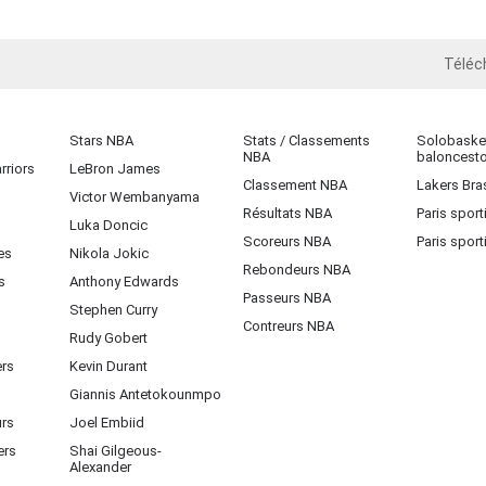
Téléc
iOS
Stars NBA
Stats / Classements
Solobasket
NBA
baloncest
rriors
LeBron James
Classement NBA
Lakers Bras
Victor Wembanyama
Résultats NBA
Paris sport
Luka Doncic
Scoreurs NBA
Paris sport
es
Nikola Jokic
Rebondeurs NBA
s
Anthony Edwards
Passeurs NBA
Stephen Curry
Contreurs NBA
Rudy Gobert
ers
Kevin Durant
Giannis Antetokounmpo
urs
Joel Embiid
ers
Shai Gilgeous-
Alexander