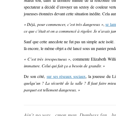
Mardi soir, dans la dernière minute de la rencontre ent
spectateur a décidé d’envoyer un sextoy de couleur verte 
joueuses étonnées devant cette situation inédite. Cela aurai
« Déjà, pour commencer, c’est très dangereux »
,
se lam
ce que c’était et on a commencé à rigoler. Je n’avais ja
Sauf que cette anecdote ne fut pas un simple acte isolé. 
là encore, le même objet a été lancé sous un panier penda
« C’est très irrespectueux »
, commente Elizabeth Will
immature. Celui qui fait ça a besoin de grandir. »
De son côté,
sur ses réseaux sociaux
, la joueuse du Li
quelqu’un ? La sécurité de la salle ? Il faut faire mieu
parquet est tellement dangereux. »
Ain’t no way…cmon man. Dumbass fan…broa