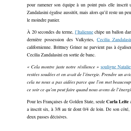
pour ramener son équipe à un point puis elle inscrit 
Zandalasini égalise aussitôt, mais alors qu’il reste un pe
le moindre panier.
À 20 secondes du terme,
l’Italienne
chipe un ballon da
dernière possession des Valkyries,
Cecilia Zandalas
californienne. Brittney Griner ne parvient pas à égali
Cecilia Zandalasini en sortie de banc.
« Cela montre juste notre résilience »
souligne Natali
restées soudées et on avait de l’énergie. Prendre un avi
cela ne nous a pas aidées parce que l’on met beaucoup 
ce soir ce qu’on peut faire quand nous avons de l’énergi
Carla Leite
Pour les Françaises de Golden State, seule
a
a inscrit six, à 3/8 au tir dont 0/4 de loin. De son côté
deux passes décisives.