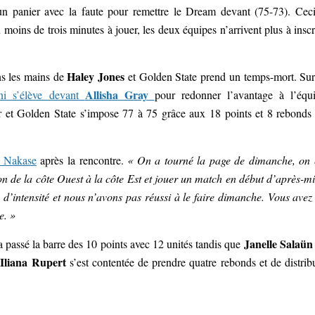
un panier avec la faute pour remettre le Dream devant (75-73). Ceci
u moins de trois minutes à jouer, les deux équipes n’arrivent plus à inscr
Haley Jones
ns les mains de
et Golden State prend un temps-mort. Sur
Allisha Gray
ini s’élève devant
pour redonner l’avantage à l’équ
ser et Golden State s’impose 77 à 75 grâce aux 18 points et 8 rebonds
e Nakase
après la rencontre.
« On a tourné la page de dimanche, on 
on de la côte Ouest à la côte Est et jouer un match en début d’après-mi
d’intensité et nous n’avons pas réussi à le faire dimanche. Vous avez
e. »
Janelle Salaün
 passé la barre des 10 points avec 12 unités tandis que
Iliana Rupert
,
s’est contentée de prendre quatre rebonds et de distrib