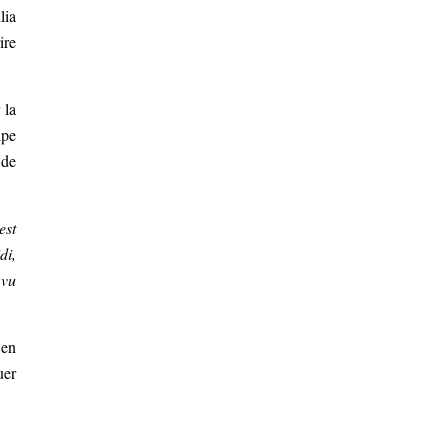
lia
ire
 la
ipe
 de
est
di,
 vu
en
uer