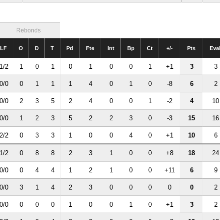
Rebonds
LF
O
D
T
Pd
Fte
Int
Bp
Ct
+/-
Pts
Eva
1/2
1
0
1
0
1
0
0
1
+1
3
3
0/0
0
1
1
1
4
0
1
0
-8
6
2
0/0
2
3
5
2
4
0
0
1
-2
4
10
0/0
1
2
3
5
2
2
3
0
-3
15
16
2/2
0
3
3
1
0
0
4
0
+1
10
6
1/2
0
8
8
2
3
1
0
0
+8
18
24
0/0
0
4
4
1
2
1
0
0
+11
6
9
0/0
3
1
4
2
3
0
0
0
0
0
2
0/0
0
0
0
1
0
0
1
0
+1
3
2