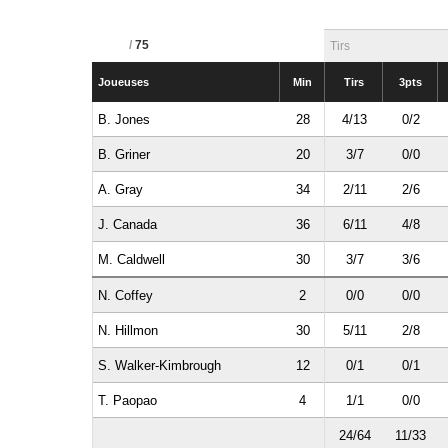
/
75
Tirs
Joueuses
Min
Tirs
3pts
B. Jones
28
4/13
0/2
B. Griner
20
3/7
0/0
A. Gray
34
2/11
2/6
J. Canada
36
6/11
4/8
M. Caldwell
30
3/7
3/6
N. Coffey
2
0/0
0/0
N. Hillmon
30
5/11
2/8
S. Walker-Kimbrough
12
0/1
0/1
T. Paopao
4
1/1
0/0
24/64
11/33