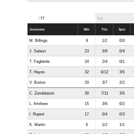
/
77
Tirs
Joueuses
Min
Tirs
3pts
M. Billings
9
1/2
0/0
J. Salaun
23
3/8
0/4
T. Fagbenle
24
2/4
0/1
T. Hayes
32
6/12
3/5
V. Burton
20
3/7
2/2
C. Zandalasini
30
7/11
3/5
L. Amihere
15
3/6
0/2
I. Rupert
17
0/4
0/3
K. Martin
6
1/2
1/1