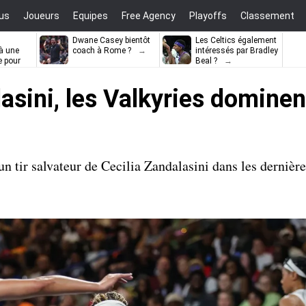
us
Joueurs
Equipes
Free Agency
Playoffs
Classement
Dwane Casey bientôt
Les Celtics également
à une
coach à Rome ?
intéressés par Bradley
e pour
Beal ?
ell
asini, les Valkyries dominen
 tir salvateur de Cecilia Zandalasini dans les dernièr