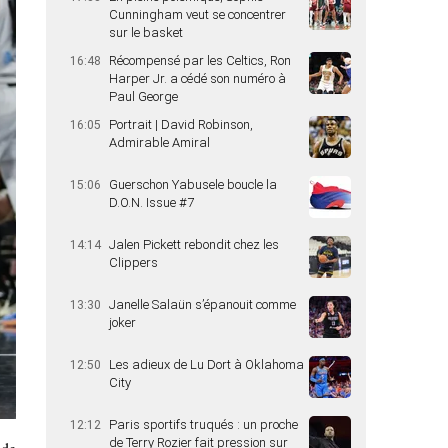
Cunningham veut se concentrer
sur le basket
Récompensé par les Celtics, Ron
16:48
Harper Jr. a cédé son numéro à
Paul George
Portrait | David Robinson,
16:05
Admirable Amiral
Guerschon Yabusele boucle la
15:06
D.O.N. Issue #7
Jalen Pickett rebondit chez les
14:14
Clippers
Janelle Salaün s’épanouit comme
13:30
joker
Les adieux de Lu Dort à Oklahoma
12:50
City
Paris sportifs truqués : un proche
12:12
de Terry Rozier fait pression sur