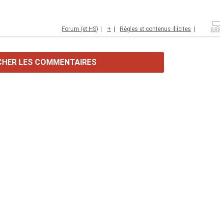
Forum (et HS)
|
+
|
Règles et contenus illicites
|
CHER LES COMMENTAIRES