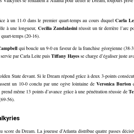
s Valkyries se rendaient à Atlanta pour défier le Dream, toujours privé
Carla Le
râce à un 11-0 dans le premier quart-temps au cours duquel
Cecilia Zandalasini
colle à une longueur,
réussit un tir derrière l’arc p
r quart-temps (20-16).
ampbell
qui boucle un 9-0 en faveur de la franchise géorgienne (38-3
Tiffany Hayes
servie par Carla Leite puis
se charge d’égaliser juste av
Golden State devant. Si le Dream répond grâce à deux 3-points consécut
Veronica Burton
assent un 10-0 conclu par une ogive lointaine de
q
Te
te prend même 13 points d’avance grâce à une pénétration réussie de
(69-56).
alkyries
u score du Dream. La joueuse d’Atlanta distribue quatre passes décisi