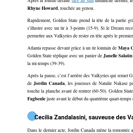
Après la lourde défaite
face au Sun
dimanche dernier, le
Rhyne Howard
, touchée au genou.
Rapidement, Golden State prend la tête de la partie g
s’illustre avec un tir à 3-points (15-9). Si le Dream re
permettre aux Valkyries de rester en tête après le premie
Maya C
Atlanta repasse devant grâce à un tir lointain de
Janelle Salaün
Golden State réplique avec un panier de
la mi-temps (39-39).
Après la pause, c’est l’arrière des Valkyries qui remet 
Jordin Canada
de
, les joueuses de Natalie Nakase p
touche la planche avant de rentrer (60-50). Golden Sta
Fagbenle
juste avant le début du quatrième quart-temps 
Cecilia Zandalasini, sauveuse des V
Dans le dernier acte, Jordin Canada mène la remontée a