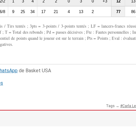
2/2
1
3
4
2
2
0
3
0
+3
12
13
6/8
9
25
34
17
21
4
13
2
77
86
 / Tirs tentés ; 3pts = 3-points / 3-points tentés ; LF = lancers-francs réussi
 ; T = Total des rebonds ; Pd = passes décisives ; Fte : Fautes personnelles ; In
entiel de points quand le joueur est sur le terrain ; Pts = Points ; Eval : évaluat
gatives.
WhatsApp
de Basket USA
és
Tags →
Carla Le