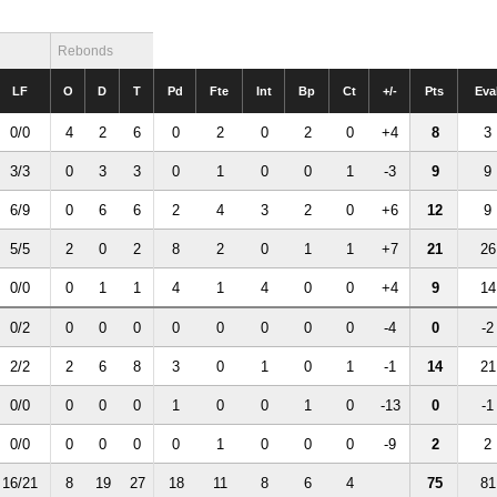
Rebonds
LF
O
D
T
Pd
Fte
Int
Bp
Ct
+/-
Pts
Eva
0/0
4
2
6
0
2
0
2
0
+4
8
3
3/3
0
3
3
0
1
0
0
1
-3
9
9
6/9
0
6
6
2
4
3
2
0
+6
12
9
5/5
2
0
2
8
2
0
1
1
+7
21
26
0/0
0
1
1
4
1
4
0
0
+4
9
14
0/2
0
0
0
0
0
0
0
0
-4
0
-2
2/2
2
6
8
3
0
1
0
1
-1
14
21
0/0
0
0
0
1
0
0
1
0
-13
0
-1
0/0
0
0
0
0
1
0
0
0
-9
2
2
16/21
8
19
27
18
11
8
6
4
75
81