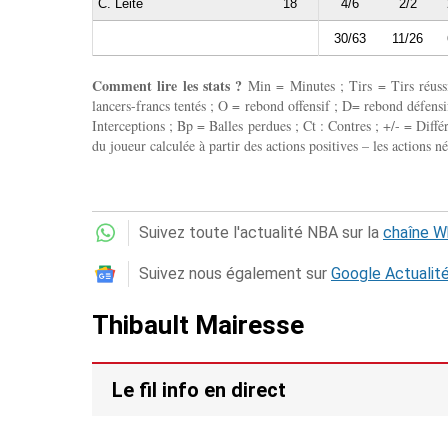
C. Leite
18
4/6
2/2
30/63
11/26
Comment lire les stats ?
Min = Minutes ; Tirs = Tirs réussis
lancers-francs tentés ; O = rebond offensif ; D= rebond défensif
Interceptions ; Bp = Balles perdues ; Ct : Contres ; +/- = Différ
du joueur calculée à partir des actions positives – les actions né
Suivez toute l'actualité NBA sur la
chaîne 
Suivez nous également sur
Google Actualit
Thibault Mairesse
Le fil info en direct