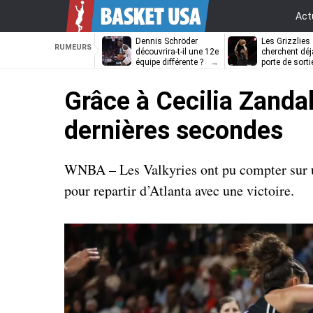
Act
Dennis Schröder
Les Grizzlies
RUMEURS
découvrira-t-il une 12e
cherchent déj
équipe différente ?
porte de sorti
D’Angelo Russ
Grâce à Cecilia Zandal
dernières secondes
WNBA – Les Valkyries ont pu compter sur un
pour repartir d’Atlanta avec une victoire.