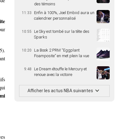
 de
des témoins
Enfin à 100%, Joel Embiid aura un
11:33
calendrier personnalisé
ite
our
Le Sky est tombé sur la tête des
10:55
Sparks
5).
La Book 2 PRM “Eggplant
10:20
Foamposite” en met plein la vue
ant
Le Dream étouffe le Mercury et
9:48
renoue avec la victoire
ifs
ui
Afficher les actus NBA suivantes
mi
ves