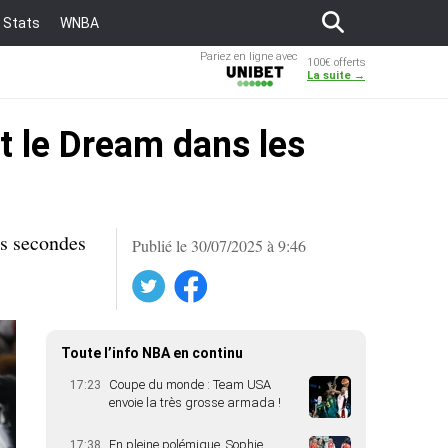
Stats
WNBA
Pariez en ligne avec
100€ offerts
Unibet
La suite →
t le Dream dans les
es secondes
Publié le 30/07/2025 à 9:46
Twitter
Facebook
Toute l’info NBA en continu
Coupe du monde : Team USA
17:23
envoie la très grosse armada !
En pleine polémique, Sophie
17:38