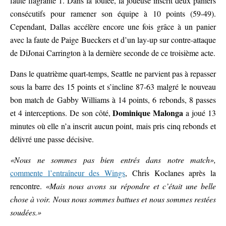
faute flagrante 1. Dans la foulée, la joueuse inscrit deux paniers
consécutifs pour ramener son équipe à 10 points (59-49).
Cependant, Dallas accélère encore une fois grâce à un panier
avec la faute de Paige Bueckers et d’un lay-up sur contre-attaque
de DiJonai Carrington à la dernière seconde de ce troisième acte.
Dans le quatrième quart-temps, Seattle ne parvient pas à repasser
sous la barre des 15 points et s’incline 87-63 malgré le nouveau
bon match de Gabby Williams à 14 points, 6 rebonds, 8 passes
Dominique Malonga
et 4 interceptions. De son côté,
a joué 13
minutes où elle n’a inscrit aucun point, mais pris cinq rebonds et
délivré une passe décisive.
«Nous ne sommes pas bien entrés dans notre match»,
commente l’entraîneur des Wings
, Chris Koclanes après la
rencontre.
«Mais nous avons su répondre et c’était une belle
chose à voir. Nous nous sommes battues et nous sommes restées
soudées.»