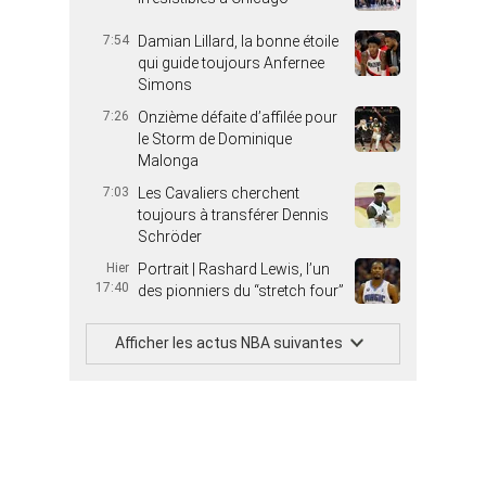
7:54
Damian Lillard, la bonne étoile
qui guide toujours Anfernee
Simons
7:26
Onzième défaite d’affilée pour
le Storm de Dominique
Malonga
7:03
Les Cavaliers cherchent
toujours à transférer Dennis
Schröder
Hier
Portrait | Rashard Lewis, l’un
17:40
des pionniers du “stretch four”
Afficher les actus NBA suivantes