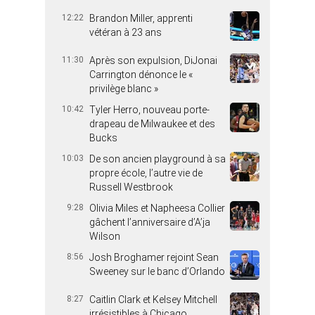
12:22
Brandon Miller, apprenti
vétéran à 23 ans
11:30
Après son expulsion, DiJonai
Carrington dénonce le «
privilège blanc »
10:42
Tyler Herro, nouveau porte-
drapeau de Milwaukee et des
Bucks
10:03
De son ancien playground à sa
propre école, l’autre vie de
Russell Westbrook
9:28
Olivia Miles et Napheesa Collier
gâchent l’anniversaire d’A’ja
Wilson
8:56
Josh Broghamer rejoint Sean
Sweeney sur le banc d’Orlando
8:27
Caitlin Clark et Kelsey Mitchell
irrésistibles à Chicago