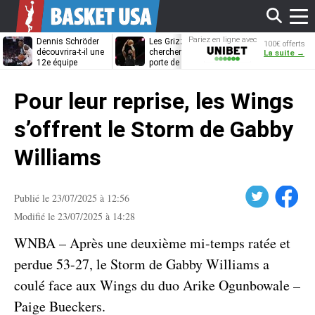
Affi
Pariez en ligne avec
Dennis Schröder
Les Grizzlies
Dwane Casey
100€ offerts
Unibet
découvrira-t-il une
cherchent déjà une
bientôt coach
La suite →
12e équipe
porte de sortie
Rome ?
différente ?
pour D’Angelo
le
Russell
Pour leur reprise, les Wings
men
s’offrent le Storm de Gabby
Williams
Twitter
Facebook
Publié le 23/07/2025 à 12:56
Modifié le 23/07/2025 à 14:28
WNBA – Après une deuxième mi-temps ratée et
perdue 53-27, le Storm de Gabby Williams a
coulé face aux Wings du duo Arike Ogunbowale –
Paige Bueckers.