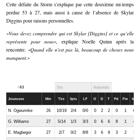
Cette défaite du Storm s’explique par cette deuxième mi-temps
perdue 53 à 27, mais aussi à cause de l’absence de Skylar
Diggins pour raisons personnelles.
«Vous devez comprendre qui est Skylar [Diggins] et ce qu’elle
représente pour nous»,
explique Noelle Quinn après la
rencontre.
«Quand elle n’est pas là, beaucoup de choses nous
manquent.»
/
63
Tirs
Rebonds
Joueuses
Min
Tirs
3pts
LF
O
D
T
Pd
Fte
Int
N. Ogwumike
26
10/19
2/4
0/0
0
2
2
0
1
0
G. Williams
27
5/14
1/3
3/3
0
6
6
8
1
4
E. Magbegor
27
2/7
0/2
8/8
3
6
9
3
2
1