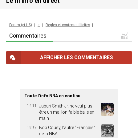
Le fil info en direct
Forum (et HS)
|
+
|
Règles et contenus illicites
|
Commentaires
AFFICHER LES COMMENTAIRES
Toute l’info NBA en continu
14:11
Jabari Smith Jr. ne veut plus
être un maillon faible balle en
main
13:19
Bob Cousy, l’autre “Français”
de la NBA