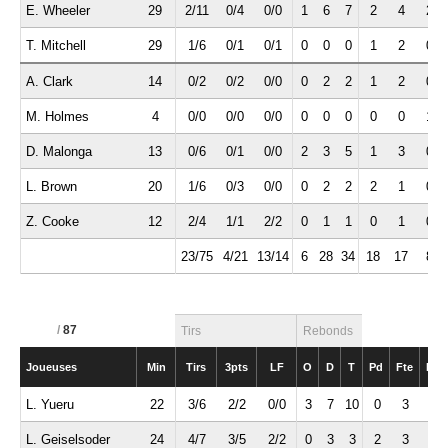
E. Wheeler
29
2/11
0/4
0/0
1
6
7
2
4
2
T. Mitchell
29
1/6
0/1
0/1
0
0
0
1
2
0
A. Clark
14
0/2
0/2
0/0
0
2
2
1
2
0
M. Holmes
4
0/0
0/0
0/0
0
0
0
0
0
1
D. Malonga
13
0/6
0/1
0/0
2
3
5
1
3
0
L. Brown
20
1/6
0/3
0/0
0
2
2
2
1
0
Z. Cooke
12
2/4
1/1
2/2
0
1
1
0
1
0
23/75
4/21
13/14
6
28
34
18
17
8
/
87
Tirs
Rebonds
Joueuses
Min
Tirs
3pts
LF
O
D
T
Pd
Fte
Int
L. Yueru
22
3/6
2/2
0/0
3
7
10
0
3
0
L. Geiselsoder
24
4/7
3/5
2/2
0
3
3
2
3
0