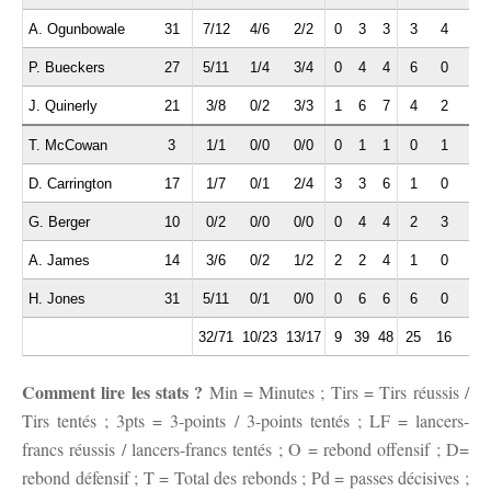
A. Ogunbowale
31
7/12
4/6
2/2
0
3
3
3
4
1
P. Bueckers
27
5/11
1/4
3/4
0
4
4
6
0
1
J. Quinerly
21
3/8
0/2
3/3
1
6
7
4
2
1
T. McCowan
3
1/1
0/0
0/0
0
1
1
0
1
0
D. Carrington
17
1/7
0/1
2/4
3
3
6
1
0
0
G. Berger
10
0/2
0/0
0/0
0
4
4
2
3
0
A. James
14
3/6
0/2
1/2
2
2
4
1
0
1
H. Jones
31
5/11
0/1
0/0
0
6
6
6
0
2
32/71
10/23
13/17
9
39
48
25
16
6
Comment lire les stats ?
Min = Minutes ; Tirs = Tirs réussis /
Tirs tentés ; 3pts = 3-points / 3-points tentés ; LF = lancers-
francs réussis / lancers-francs tentés ; O = rebond offensif ; D=
rebond défensif ; T = Total des rebonds ; Pd = passes décisives ;