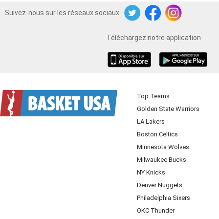
Suivez-nous sur les réseaux sociaux
Twitter
Facebook
Instagram
Téléchargez notre application
iOS
Android
Top Teams
Golden State Warriors
LA Lakers
Boston Celtics
Minnesota Wolves
Milwaukee Bucks
NY Knicks
Denver Nuggets
Philadelphia Sixers
OKC Thunder